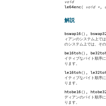
void
le64enc
(
void *
,
解説
bswap16
(),
bswap3
ィアンのシステム上では
のシステム上では、その
be16toh
(),
be32to
イティブなバイト順序に
ります。
le16toh
(),
le32to
イティブなバイト順序に
ります。
htobe16
(),
htobe3
ディアンのバイト順序に
ります。