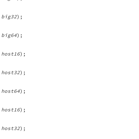
 big32
);
 big64
);
 host16
);
 host32
);
 host64
);
 host16
);
 host32
);