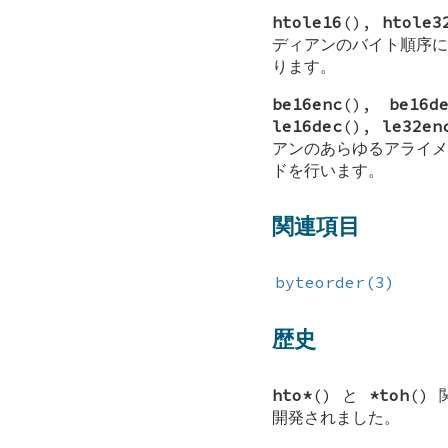
htole16
(),
htole3
ディアンのバイト順序に
ります。
be16enc
(),
be16d
le16dec
(),
le32en
アンのあらゆるアライメ
ドを行います。
関連項目
byteorder(3)
歴史
hto*
() と
*toh
()
開発されました。