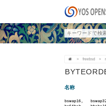
>
freebsd
>
BYTEORDE
名称
bswap16
,
bswap3
be64toh
,
htobe1