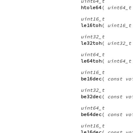
uint64_t
htole64
(
uint64_t
uint16_t
le16toh
(
uint16_t
uint32_t
le32toh
(
uint32_t
uint64_t
le64toh
(
uint64_t
uint16_t
be16dec
(
const vo
uint32_t
be32dec
(
const vo
uint64_t
be64dec
(
const vo
uint16_t
le16dec
(
const vo