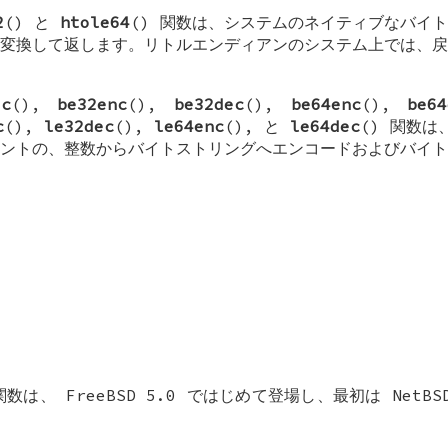
2
() と
htole64
() 関数は、システムのネイティブなバイ
変換して返します。リトルエンディアンのシステム上では、戻
ec
(),
be32enc
(),
be32dec
(),
be64enc
(),
be64
c
(),
le32dec
(),
le64enc
(), と
le64dec
() 関数は
ントの、整数からバイトストリングへエンコードおよびバイト
 関数は、
FreeBSD 5.0
ではじめて登場し、最初は
NetBS