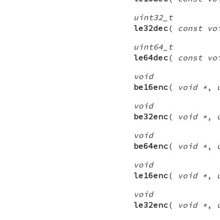
uint32_t
le32dec
(
const vo
uint64_t
le64dec
(
const vo
void
be16enc
(
void *
,
void
be32enc
(
void *
,
void
be64enc
(
void *
,
void
le16enc
(
void *
,
void
le32enc
(
void *
,