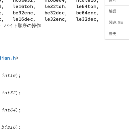
4
,
le16toh
,
le32toh
,
le64toh
,
解説
c
,
be32enc
,
be32dec
,
be64enc
,
c
,
le16dec
,
le32enc
,
le32dec
,
関連項目
—
バイト順序の操作
歴史
dian.h
>
 int16
);
 int32
);
 int64
);
 big16
);