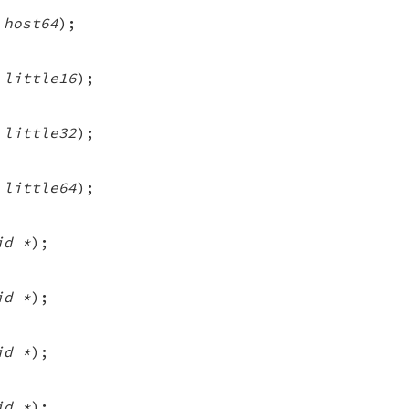
 host64
);
 little16
);
 little32
);
 little64
);
id *
);
id *
);
id *
);
id *
);