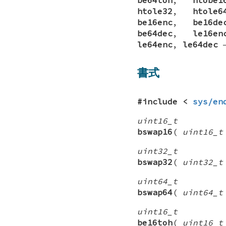
htole32
,
htole6
be16enc
,
be16de
be64dec
,
le16en
le64enc
,
le64dec
書式
#include <
sys/en
uint16_t
bswap16
(
uint16_t
uint32_t
bswap32
(
uint32_t
uint64_t
bswap64
(
uint64_t
uint16_t
be16toh
(
uint16_t