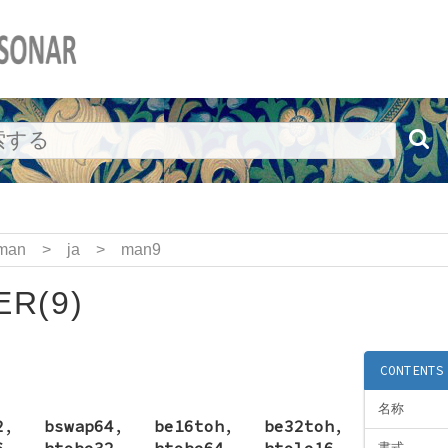
man
>
ja
>
man9
R(9)
CONTENTS
名称
2
,
bswap64
,
be16toh
,
be32toh
,
6
,
htobe32
,
htobe64
,
htole16
,
書式