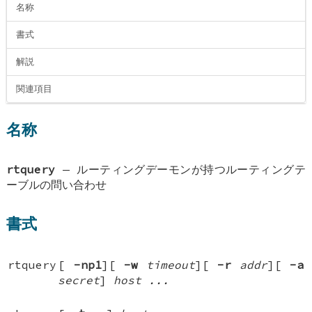
名称
書式
解説
関連項目
名称
rtquery
—
ルーティングデーモンが持つルーティングテ
ーブルの問い合わせ
書式
rtquery
[
-np1
][
-w
timeout
][
-r
addr
][
-a
secret
]
host ...