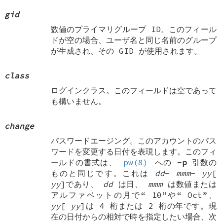
gid
数値のプライマリグループ ID。このフィール
ドが空の場合、ユーザ名と同じ名前のグループ
が生成され、その GID が使用されます。
class
ログインクラス。このフィールドは空であって
も構いません。
change
パスワードエージング。このアカウントのパス
ワードを変更する日付を表現します。このフィ
ールドの書式は、
pw(8)
への
-p
引数の
ものと同じです。これは
dd
-
mmm
-
yy
[
yy
]であり、
dd
は日、
mmm
は数値または
アルファベットの月で“
10
”や“
Oct
”、
yy
[
yy
]は 4 桁または 2 桁の年です。現
在の日付からの相対で時を指定したい場合、次