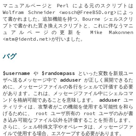
マニュアルページと Perl による元のスクリプトは
Wolfram Schneider
<wosch@FreeBSD.org>によっ
て書かれました。追加機能を持つ、Bourne シェルスクリ
プトで書かれた置き換えスクリプトと、これに伴なうマニ
ュアルページの更新を
Mike Makonnen
<mtm@identd.net>が行いました。
バグ
$username
や
$randompass
といった変数を新規ユー
ザへ送るメッセージ中で
adduser
が正しく展開できるた
めに、メッセージファイルの各行をシェルで評価する必要
があります。これは、メッセージファイル中にシェルコマ
ンドを格納可能であることを意味します。
adduser
ユー
ティリティは、攻撃者がこの機能を使用する可能性を和ら
げるために、 root ユーザ所有の root ユーザのみが書
き込み可能なファイル以外を評価することを拒否します。
さらに、シェル特殊文字やオペレータは、メッセージファ
イルで使用する場合、エスケープする必要があります。