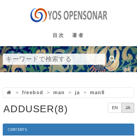
目次
著者
>
freebsd
>
man
>
ja
>
man8
ADDUSER(8)
EN
JA
CONTENTS