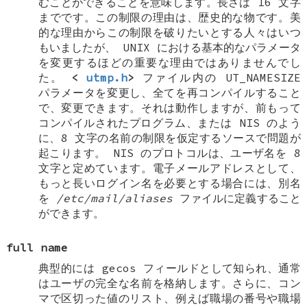
むことができることを意味します。長さは 16 文字
までです。この制限の理由は、歴史的な物です。美
的な理由からこの制限を破りたいとする人々はいつ
もいましたが、
UNIX
における基本的なパラメータ
を変更するほどの重要な理由ではありませんでし
た。
<
utmp.h
>
ファイル内の
UT_NAMESIZE
パラメータを変更し、全てを再コンパイルすること
で、変更できます。それは動作しますが、前もって
コンパイルされたプログラム、または NIS のよう
に、8 文字の名前の制限を仮定するソースで問題が
起こります。 NIS のプロトコルは、ユーザ名を 8
文字と定めています。電子メールアドレスとして、
もっと長いログイン名を必要とする場合には、別名
を
/etc/mail/aliases
ファイルに定義すること
ができます。
full name
典型的には gecos フィールドとして知られ、通常
はユーザの完全な名前を格納します。さらに、コン
マで区切った値のリスト、例えば職場の番号や職場