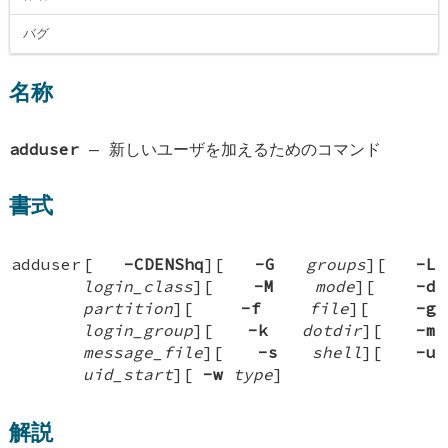
バグ
名称
adduser
—
新しいユーザを加えるためのコマンド
書式
adduser
[
-CDENShq
][
-G
groups
][
-L
login_class
][
-M
mode
][
-d
partition
][
-f
file
][
-g
login_group
][
-k
dotdir
][
-m
message_file
][
-s
shell
][
-u
uid_start
][
-w
type
]
解説