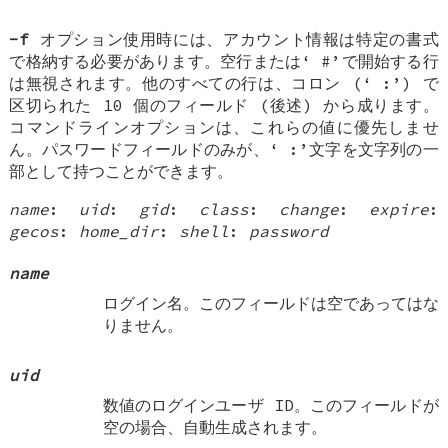
-f
オプション使用時には、アカウント情報は特定の書式
で格納する必要があります。空行または‘
#
’で開始する行
は無視されます。他のすべての行は、コロン (‘
:
’) で
区切られた 10 個のフィールド (後述) から成ります。
コマンドラインオプションは、これらの値に優先しませ
ん。パスワードフィールドのみが、‘
:
’文字を文字列の一
部として持つことができます。
name
:
uid
:
gid
:
class
:
change
:
expire
:
gecos
:
home_dir
:
shell
:
password
name
ログイン名。このフィールドは空であってはな
りません。
uid
数値のログインユーザ ID。このフィールドが
空の場合、自動生成されます。