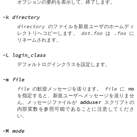
オプションの要約を表示して、終了します。
-k
directory
directory
のファイルを新規ユーザのホームディ
レクトリへコピーします。
dot.foo
は
.foo
に
リネームされます。
-L
login_class
デフォルトログインクラスを設定します。
-m
file
file
の歓迎メッセージを送ります。
file
に
no
を指定すると、新規ユーザへメッセージを送りませ
ん。メッセージファイルが
adduser
スクリプトの
内部変数を参照可能であることに注意してくださ
い。
-M
mode