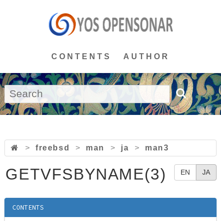
CONTENTS
AUTHOR
>
freebsd
>
man
>
ja
>
man3
GETVFSBYNAME(3)
EN
JA
CONTENTS