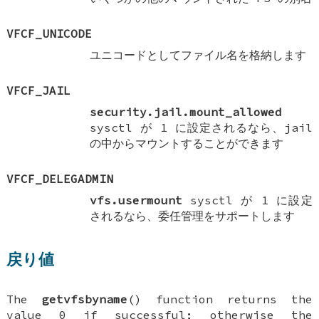
VFCF_UNICODE
ユニコードとしてファイル名を格納します
VFCF_JAIL
security.jail.mount_allowed
sysctl が
1
に設定されるなら、jail
の中からマウントすることができます
VFCF_DELEGADMIN
vfs.usermount
sysctl が
1
に設定
されるなら、委任管理をサポートします
戻り値
The
getvfsbyname
() function returns the
value 0 if successful; otherwise the