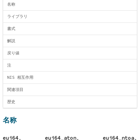
名称
ライブラリ
書式
解説
戻り値
注
NIS 相互作用
関連項目
歴史
名称
eui64
,
eui64_aton
,
eui64_ntoa
,