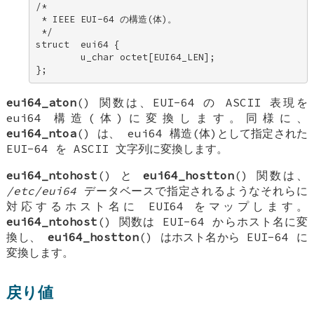
/* 

 * IEEE EUI-64 の構造(体)。 

 */ 

struct  eui64 { 

        u_char octet[EUI64_LEN]; 

};
eui64_aton
() 関数は、EUI-64 の ASCII 表現を
eui64
構造(体)に変換します。同様に、
eui64_ntoa
() は、
eui64
構造(体)として指定された
EUI-64 を ASCII 文字列に変換します。
eui64_ntohost
() と
eui64_hostton
() 関数は、
/etc/eui64
データベースで指定されるようなそれらに
対応するホスト名に EUI64 をマップします。
eui64_ntohost
() 関数は EUI-64 からホスト名に変
換し、
eui64_hostton
() はホスト名から EUI-64 に
変換します。
戻り値