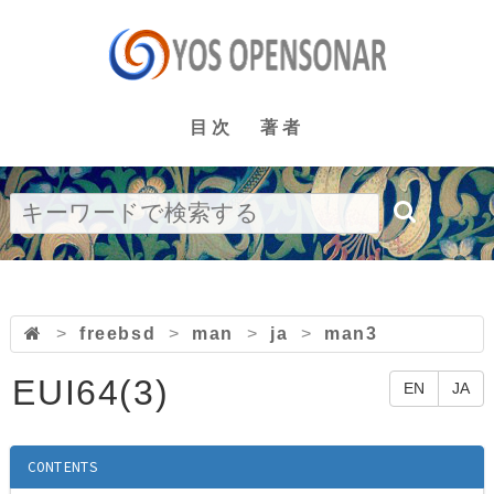
目次
著者
>
freebsd
>
man
>
ja
>
man3
EUI64(3)
EN
JA
CONTENTS