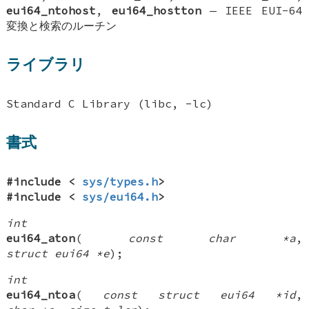
eui64_ntohost
,
eui64_hostton
—
IEEE EUI-64
変換と検索のルーチン
ライブラリ
Standard C Library (libc, -lc)
書式
#include <
sys/types.h
>
#include <
sys/eui64.h
>
int
eui64_aton
(
const char *a
,
struct eui64 *e
);
int
eui64_ntoa
(
const struct eui64 *id
,