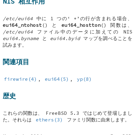
NIS 相互作用
/etc/eui64
中に 1 つの‘
+
’の行が含まれる場合、
eui64_ntohost
() と
eui64_hostton
() 関数は、
/etc/eui64
ファイル中のデータに加えての NIS
eui64.byname
と
eui64.byid
マップを調べることを
試みます。
関連項目
firewire(4)
,
eui64(5)
,
yp(8)
歴史
これらの関数は、
FreeBSD 5.3
ではじめて登場しまし
た。それらは
ethers(3)
ファミリ関数に由来します。