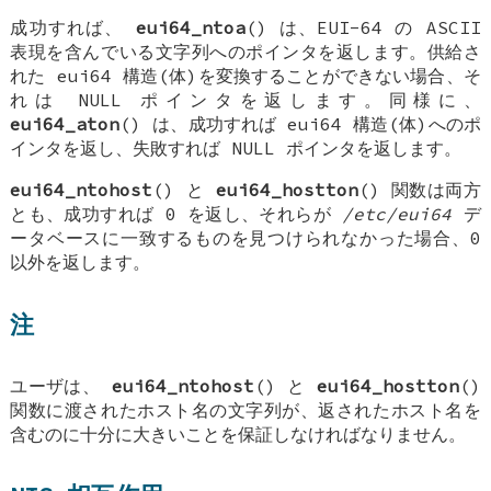
成功すれば、
eui64_ntoa
() は、EUI-64 の ASCII
表現を含んでいる文字列へのポインタを返します。供給さ
れた
eui64
構造(体)を変換することができない場合、そ
れは
NULL
ポインタを返します。同様に、
eui64_aton
() は、成功すれば
eui64
構造(体)へのポ
インタを返し、失敗すれば
NULL
ポインタを返します。
eui64_ntohost
() と
eui64_hostton
() 関数は両方
とも、成功すれば 0 を返し、それらが
/etc/eui64
デ
ータベースに一致するものを見つけられなかった場合、0
以外を返します。
注
ユーザは、
eui64_ntohost
() と
eui64_hostton
()
関数に渡されたホスト名の文字列が、返されたホスト名を
含むのに十分に大きいことを保証しなければなりません。