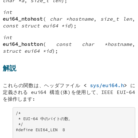
char *a
,
size_t len
);
int
eui64_ntohost
(
char *hostname
,
size_t len
,
const struct eui64 *id
);
int
eui64_hostton
(
const char *hostname
,
struct eui64 *id
);
解説
これらの関数は、ヘッダファイル
<
sys/eui64.h
>
に
定義される
eui64
構造(体)を使用して、IEEE EUI-64
を操作します:
/* 

 * EUI-64 中のバイトの数。 

 */ 

#define EUI64_LEN  8 
