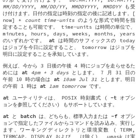
MM/DD/YYYY
,
MM/DD/YY
,
MMDDYYYY
,
MMDDYY
も受
け付けます。日付の指定は時刻の指定の後に記述します。[
now
]
+
count time-units
のような形式で時間を指
定することも可能です。 time-units は時間の単位で、
minutes
,
hours
,
days
,
weeks
,
months
,
years
のいずれかです。
at
は時間のサフィックスの
today
はジョブを今日に設定すること、
tomorrow
はジョブを
明日に設定することを承知しています。
例えば、今から 3 日後の午後 4 時にジョブを走らせるた
めには
at
4pm + 3 days
とします。 7 月 31 日の
午前 10 時の場合は
at
10am Jul 31
とします。明日
の午前 1 時は
at
1am tomorrow
です。
at
ユーティリティは、 POSIX 時刻書式 (
-t
オプシ
ョンを参照してください) もサポートしています。
at
と
batch
は、どちらも、標準入力または
-f
オプシ
ョンで指定したファイルからコマンドを読み込み、実行し
ます。ワーキングディレクトリと環境変数 (
TERM
,
TERMCAP
,
DISPLAY
および
_
は除く)、
umask
は実