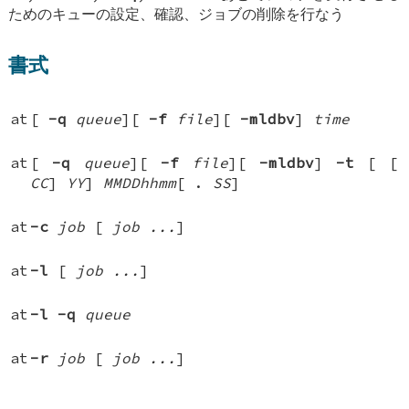
ためのキューの設定、確認、ジョブの削除を行なう
書式
at
[
-q
queue
][
-f
file
][
-mldbv
]
time
at
[
-q
queue
][
-f
file
][
-mldbv
]
-t
[
[
CC
]
YY
]
MMDDhhmm
[
.
SS
]
at
-c
job
[
job ...
]
at
-l
[
job ...
]
at
-l
-q
queue
at
-r
job
[
job ...
]