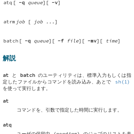
atq
[
-q
queue
][
-v
]
atrm
job
[
job ...
]
batch
[
-q
queue
][
-f
file
][
-mv
][
time
]
解説
at
と
batch
のユーティリティは、標準入力もしくは指
定したファイルからコマンドを読み込み、あとで
sh(1)
を使って実行します。
at
コマンドを、引数で指定した時間に実行します。
atq
ユーザの保留中 (pending) のジョブのリストを表