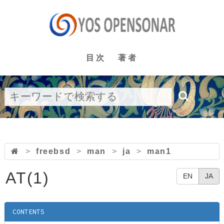
目次
著者
>
freebsd
>
man
>
ja
>
man1
AT(1)
EN
JA
CONTENTS