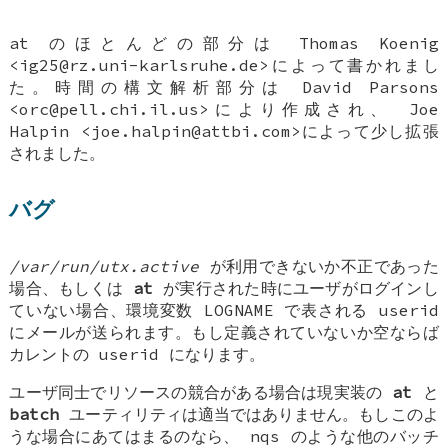
at のほとんどの部分は
Thomas Koenig
<ig25@rz.uni-karlsruhe.de>によって書かれまし
た。時間の構文解析部分は
David Parsons
<orc@pell.chi.il.us>により作成され、
Joe
Halpin
<joe.halpin@attbi.com>によって少し拡張
されました。
バグ
/var/run/utx.active
が利用できないか不正であった
場合、もしくは
at
が実行された時にユーザがログインし
ていない場合、環境変数
LOGNAME
で表される userid
にメールが送られます。もし定義されていないか空ならば
カレントの userid になります。
ユーザ同士でリソースの競合がある場合は現実装の
at
と
batch
ユーティリティは適当ではありません。もしこのよ
うな場合にあてはまるのなら、
nqs
のような他のバッチ