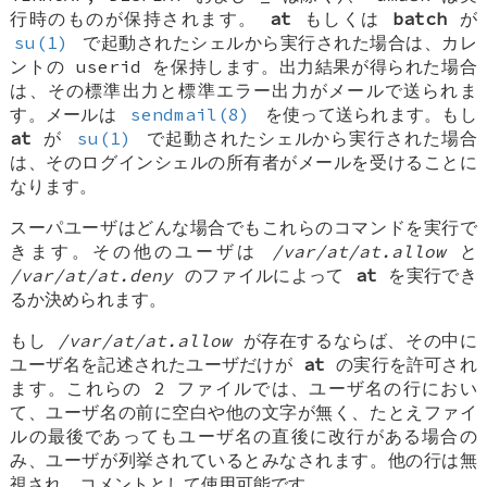
行時のものが保持されます。
at
もしくは
batch
が
su(1)
で起動されたシェルから実行された場合は、カレ
ントの userid を保持します。出力結果が得られた場合
は、その標準出力と標準エラー出力がメールで送られま
す。メールは
sendmail(8)
を使って送られます。もし
at
が
su(1)
で起動されたシェルから実行された場合
は、そのログインシェルの所有者がメールを受けることに
なります。
スーパユーザはどんな場合でもこれらのコマンドを実行で
きます。その他のユーザは
/var/at/at.allow
と
/var/at/at.deny
のファイルによって
at
を実行でき
るか決められます。
もし
/var/at/at.allow
が存在するならば、その中に
ユーザ名を記述されたユーザだけが
at
の実行を許可され
ます。これらの 2 ファイルでは、ユーザ名の行におい
て、ユーザ名の前に空白や他の文字が無く、たとえファイ
ルの最後であってもユーザ名の直後に改行がある場合の
み、ユーザが列挙されているとみなされます。他の行は無
視され、コメントとして使用可能です。