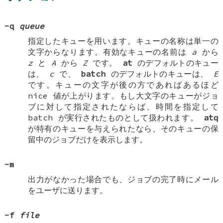
-q
queue
指定したキューを用います。キューの名称は単一の
文字からなります。有効なキューの名前は
a
から
z
と
A
から
Z
です。
at
のデフォルトのキュー
は、
c
で、
batch
のデフォルトのキューは、
E
です。キューの文字が後の方であればあるほど
nice 値が上がります。もし大文字のキューがジョ
ブに対して指定されたならば、時間を指定して
batch が実行されたものとして扱われます。
atq
が特有のキューを与えられたなら、そのキューの保
留中のジョブだけを表示します。
-m
出力がなかった場合でも、ジョブの完了時にメール
をユーザに送ります。
-f
file