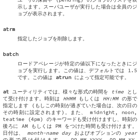
示します。スーパユーザが実行した場合は全員のジ
ョブが表示されます。
atrm
指定したジョブを削除します。
batch
ロードアベレージが特定の値以下になったときにジ
ョブを実行します。この値は、デフォルトでは 1.5
です。この値は
atrun
によって指定可能です。
at
ユーティリティでは、様々な形式の時間を
time
とし
て受け付けます。時刻は
HHMM
もしくは
HH:MM
の形で
指定します (もしこの時刻が過ぎていた場合は、次の日の
その時刻に設定されます)。また、
midnight
,
noon
,
teatime
(4pm) のキーワードも受け付けますし、時刻の
後ろに
AM
もしくは
PM
をつけた時間も受け付けます。
日付は、
month-name day
およびオプションの
year
の形で受け付けます。
DD.MM.YYYY
,
DD.MM.YY
,