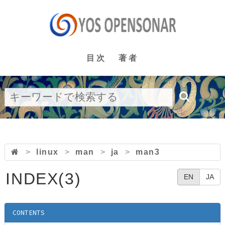
目次
著者
>
linux
>
man
>
ja
>
man3
INDEX(3)
EN
JA
CONTENTS