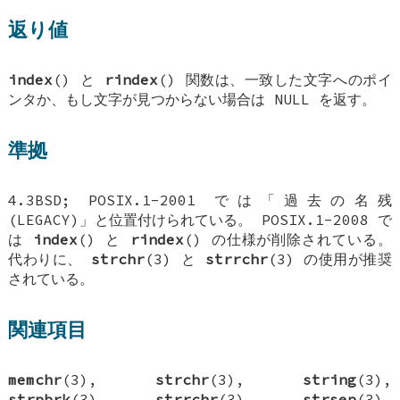
返り値
index
() と
rindex
() 関数は、一致した文字へのポイ
ンタか、もし文字が見つからない場合は NULL を返す。
準拠
4.3BSD; POSIX.1-2001 では「過去の名残
(LEGACY)」と位置付けられている。 POSIX.1-2008 で
は
index
() と
rindex
() の仕様が削除されている。
代わりに、
strchr
(3) と
strrchr
(3) の使用が推奨
されている。
関連項目
memchr
(3),
strchr
(3),
string
(3),
strpbrk
(3),
strrchr
(3),
strsep
(3),