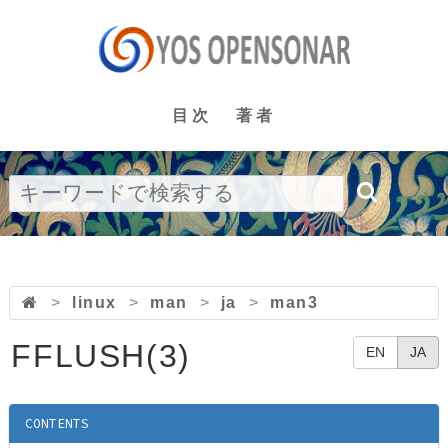
目次
著者
>
linux
>
man
>
ja
>
man3
FFLUSH(3)
EN
JA
CONTENTS