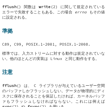
fflush
() 関数は
write
(2) に関して規定されている
エラーで失敗することもある。この場合
errno
もその値
に設定される。
準拠
C89, C99, POSIX.1-2001, POSIX.1-2008.
標準では、入力ストリームに対する動作は規定されていな
い。他のほとんどの実装は Linux と同じ動作をする。
注意
fflush
() は、 C ライブラリが与えているユーザー空間
のバッファしかフラッシュしない。データが物理的にディ
スクに保存されることを保証したければ、カーネルバッフ
ァもフラッシュしなければならない。これには例えば
sync
(2) や
fsync
(2) を用いる。