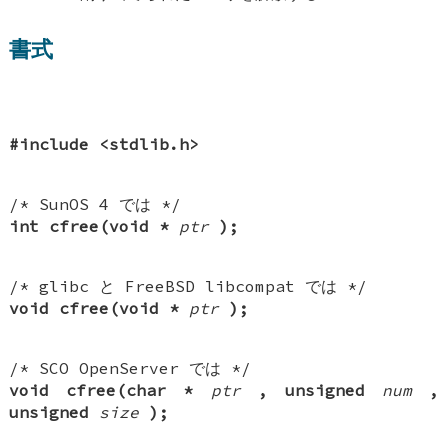
書式
#include <stdlib.h>
/* SunOS 4 では */
int cfree(void *
ptr
);
/* glibc と FreeBSD libcompat では */
void cfree(void *
ptr
);
/* SCO OpenServer では */
void cfree(char *
ptr
, unsigned
num
,
unsigned
size
);