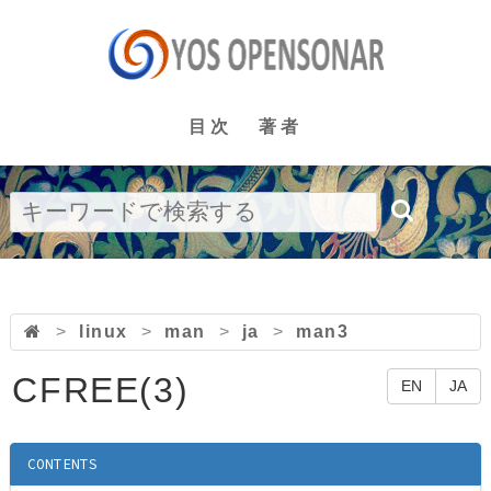
目次
著者
>
linux
>
man
>
ja
>
man3
CFREE(3)
EN
JA
CONTENTS