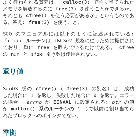
よく尋ねられる質問は「
calloc
(3) で割り当てられた
メモリを解放するのに
free
(3) を使うことができるか、
それとも
cfree
() を使う必要があるか」というものであ
る。答え:
free
(3) を使うこと。
SCO のマニュアルには以下のように記述されている:
「cfree ルーチンは iBCSe2 規格に従うために提供され
ており、単に free を呼んでいるだけである。 cfree
の num と size 引き数は使用されない。」
返り値
SunOS 版の
cfree
() (
free
(3) の別名) は、成功
した場合に 1 を返し、失敗した場合に 0 を返す。エラー
の場合、
errno
が
EINVAL
に設定される:
ptr
の値
が
malloc
() 系のルーチンの 1 つで以前に割り当てら
れたブロックへのポインタでない。
準拠