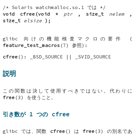
/* Solaris watchmalloc.so.1 では */
void cfree(void *
ptr
, size_t
nelem
,
size_t
elsize
);
glibc 向けの機能検査マクロの要件 (
feature_test_macros
(7) 参照):
cfree
(): _BSD_SOURCE || _SVID_SOURCE
説明
この関数は決して使用すべきではない。代わりに
free
(3) を使うこと。
引き数が 1 つの cfree
glibc では、関数
cfree
() は
free
(3) の別名であ