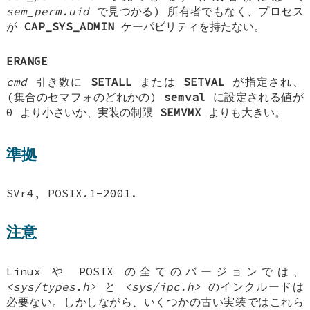
sem_perm.uid
で見つかる) 所有者でもなく、プロセス
が
CAP_SYS_ADMIN
ケーパビリティを持たない。
ERANGE
cmd
引き数に
SETALL
または
SETVAL
が指定され、
(集合のセマフォのどれかの)
semval
に設定される値が
0 より小さいか、実装の制限
SEMVMX
よりも大きい。
準拠
SVr4, POSIX.1-2001.
注意
Linux や POSIX の全てのバージョンでは、
<sys/types.h>
と
<sys/ipc.h>
のインクルードは
必要ない。しかしながら、いくつかの古い実装ではこれら