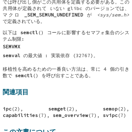
では呼び出し側がこの共用体を定義する必要がある。この
共用体が定義されて
いない
glibc のバージョンでは、
マクロ
_SEM_SEMUN_UNDEFINED
が
<sys/sem.h>
で定義されている。
以下は
semctl
() コールに影響するセマフォ集合のシス
テム制限:
SEMVMX
semval
の最大値 : 実装依存 (32767)。
移植性を高めるための一番良い方法は、常に 4 個の引き
数で
semctl
() を呼び出すことである。
関連項目
ipc
(2),
semget
(2),
semop
(2),
capabilities
(7),
sem_overview
(7),
svipc
(7)
この文書について