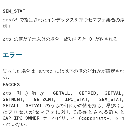
SEM_STAT
semid
で指定されたインデックスを持つセマフォ集合の識
別子
cmd
の値がそれ以外の場合、成功すると 0 が返される。
エラー
失敗した場合は
errno
には以下の値のどれかが設定され
る:
EACCES
cmd
引き数が
GETALL
,
GETPID
,
GETVAL
,
GETNCNT
,
GETZCNT
,
IPC_STAT
,
SEM_STAT
,
SETALL
,
SETVAL
のうちの何れかの値を持ち、呼び出し
たプロセスがセマフォに対して必要とされる許可と
CAP_IPC_OWNER
ケーパビリティ (capability) を持
っていない。