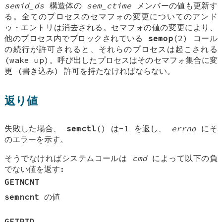
semid_ds
構造体の
sem_ctime
メンバーの値も更新す
る。全てのプロセスのセマフォの変更についてのアンド
ゥ・エントリは消去される。セマフォの値の変更により、
他のプロセス内でブロックされている
semop
(2) コール
の続行が許可されると、それらのプロセスは起こされる
(wake up)。呼び出したプロセスはそのセマフォ集合に変
更 (書き込み) 許可を持たなければならない。
返り値
失敗した場合、
semctl
() は-1 を返し、
errno
にそ
のエラーを示す。
そうでなければシステムコールは
cmd
によって以下の負
でない値を返す:
GETNCNT
semncnt
の値
GETPID