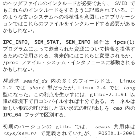
のヘッダファイルのインクルードが必要であり、 SVID で
もこれらのインクルードをするように記載されている。こ
のような古いシステムへの移植性を意図したアプリケーシ
ョンではこれらのファイルをインクルードする必要がある
かもしれない。
IPC_INFO
,
SEM_STAT
,
SEM_INFO
操作は
ipcs
(1)
プログラムによって割当られた資源について情報を提供す
るために使用される。将来的にはこれらは変更されるか、
/proc ファイル・システム・インタフェースに移動される
かもしれない。
構造体 semid_ds
内の多くのフィールドは、 Linux
2.2 では
short
型だったが、Linux 2.4 では
long
型になった。この利点を生かすには、glibc-2.1.91 以
降の環境下で再コンパイルすれば十分である。カーネルは
新しい形式の呼び出しと古い形式の呼び出しを
cmd
内の
IPC_64
フラグで区別する。
初期のバージョンの glibc では、
semun
共用体は
<sys/sem.h>
で定義されていたが、 POSIX.1-2001