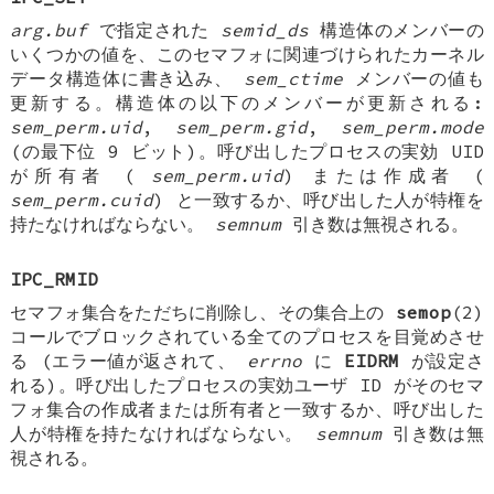
arg.buf
で指定された
semid_ds
構造体のメンバーの
いくつかの値を、このセマフォに関連づけられたカーネル
データ構造体に書き込み、
sem_ctime
メンバーの値も
更新する。構造体の以下のメンバーが更新される:
sem_perm.uid
,
sem_perm.gid
,
sem_perm.mode
(の最下位 9 ビット)。呼び出したプロセスの実効 UID
が所有者 (
sem_perm.uid
) または作成者 (
sem_perm.cuid
) と一致するか、呼び出した人が特権を
持たなければならない。
semnum
引き数は無視される。
IPC_RMID
セマフォ集合をただちに削除し、その集合上の
semop
(2)
コールでブロックされている全てのプロセスを目覚めさせ
る (エラー値が返されて、
errno
に
EIDRM
が設定さ
れる)。呼び出したプロセスの実効ユーザ ID がそのセマ
フォ集合の作成者または所有者と一致するか、呼び出した
人が特権を持たなければならない。
semnum
引き数は無
視される。