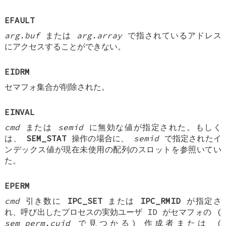
EFAULT
arg.buf
または
arg.array
で指されているアドレス
にアクセスすることができない。
EIDRM
セマフォ集合が削除された。
EINVAL
cmd
または
semid
に無効な値が指定された。もしく
は、
SEM_STAT
操作の場合に、
semid
で指定されたイ
ンデックス値が現在未使用の配列のスロットを参照いてい
た。
EPERM
cmd
引き数に
IPC_SET
または
IPC_RMID
が指定さ
れ、呼び出したプロセスの実効ユーザ ID がセマフォの (
sem_perm.cuid
で見つかる) 作成者または (