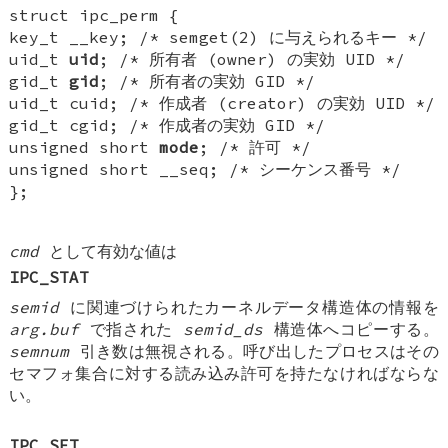
struct ipc_perm {
key_t __key; /* semget(2) に与えられるキー */
uid_t
uid
; /* 所有者 (owner) の実効 UID */
gid_t
gid
; /* 所有者の実効 GID */
uid_t cuid; /* 作成者 (creator) の実効 UID */
gid_t cgid; /* 作成者の実効 GID */
unsigned short
mode
; /* 許可 */
unsigned short __seq; /* シーケンス番号 */
};
cmd
として有効な値は
IPC_STAT
semid
に関連づけられたカーネルデータ構造体の情報を
arg.buf
で指された
semid_ds
構造体へコピーする。
semnum
引き数は無視される。呼び出したプロセスはその
セマフォ集合に対する読み込み許可を持たなければならな
い。
IPC_SET