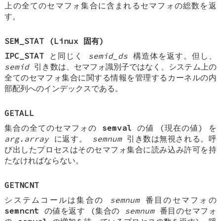
上の全てのセマフォ集合に含まれるセマフォの総数を返
す。
SEM_STAT
(Linux 固有)
IPC_STAT
と同じく
semid_ds
構造体を返す。但し、
semid
引き数は、セマフォ識別子ではなく、システム上の
全てのセマフォ集合に関する情報を管理するカーネルの内
部配列へのインデックスである。
GETALL
集合の全てのセマフォの
semval
の値 (現在の値) を
arg.array
に返す。
semnum
引き数は無視される。呼
び出したプロセスはそのセマフォ集合に読み込み許可を持
たなければならない。
GETNCNT
システムコールは集合の
semnum
番目のセマフォの
semncnt
の値を返す (集合の
semnum
番目のセマフォ