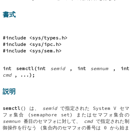
書式
#include <sys/types.h>
#include <sys/ipc.h>
#include <sys/sem.h>
int semctl(int
semid
, int
semnum
, int
cmd
, ...);
説明
semctl
() は、
semid
で指定された System V セマ
フォ集合 (semaphore set) またはセマフォ集合の
semnun
番目のセマフォに対して、
cmd
で指定された制
御操作を行なう (集合内のセマフォの番号は 0 から始ま