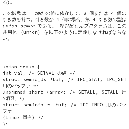
る)。
この関数は、
cmd
の値に依存して、3 個または 4 個の
引き数を持つ。引き数が 4 個の場合、第 4 引き数の型は
union
semun
である。
呼び出し元プログラム
は、この
共用体 (union) を以下のように定義しなければならな
い。
union semun {
int val; /* SETVAL の値 */
struct semid_ds *buf; /* IPC_STAT, IPC_SET
用のバッファ */
unsigned short *array; /* GETALL, SETALL 用
の配列 */
struct seminfo *__buf; /* IPC_INFO 用のバッ
ファ
(Linux 固有) */
};