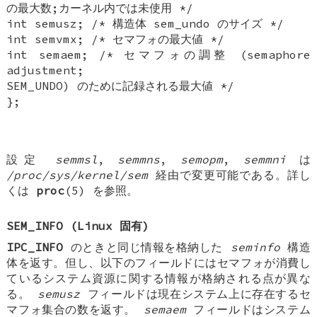
の最大数;カーネル内では未使用 */
int semusz; /* 構造体 sem_undo のサイズ */
int semvmx; /* セマフォの最大値 */
int semaem; /* セマフォの調整 (semaphore
adjustment;
SEM_UNDO) のために記録される最大値 */
};
設定
semmsl
,
semmns
,
semopm
,
semmni
は
/proc/sys/kernel/sem
経由で変更可能である。詳し
くは
proc
(5) を参照。
SEM_INFO
(Linux 固有)
IPC_INFO
のときと同じ情報を格納した
seminfo
構造
体を返す。但し、以下のフィールドにはセマフォが消費し
ているシステム資源に関する情報が格納される点が異な
る。
semusz
フィールドは現在システム上に存在するセ
マフォ集合の数を返す。
semaem
フィールドはシステム