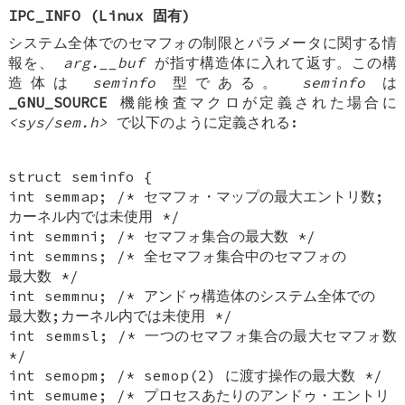
IPC_INFO
(Linux 固有)
システム全体でのセマフォの制限とパラメータに関する情
報を、
arg.__buf
が指す構造体に入れて返す。この構
造体は
seminfo
型である。
seminfo
は
_GNU_SOURCE
機能検査マクロが定義された場合に
<sys/sem.h>
で以下のように定義される:
struct seminfo {
int semmap; /* セマフォ・マップの最大エントリ数;
カーネル内では未使用 */
int semmni; /* セマフォ集合の最大数 */
int semmns; /* 全セマフォ集合中のセマフォの
最大数 */
int semmnu; /* アンドゥ構造体のシステム全体での
最大数;カーネル内では未使用 */
int semmsl; /* 一つのセマフォ集合の最大セマフォ数
*/
int semopm; /* semop(2) に渡す操作の最大数 */
int semume; /* プロセスあたりのアンドゥ・エントリ