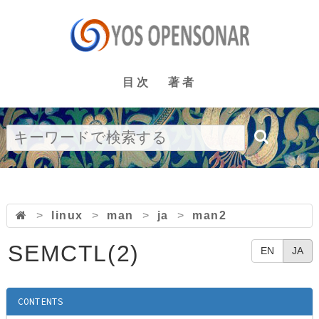
目次
著者
>
linux
>
man
>
ja
>
man2
SEMCTL(2)
EN
JA
CONTENTS