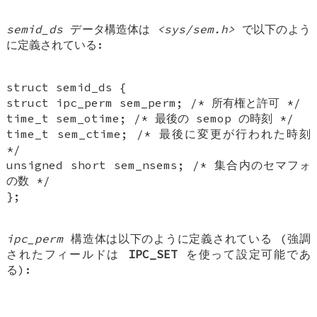
semid_ds
データ構造体は
<sys/sem.h>
で以下のよう
に定義されている:
struct semid_ds {
struct ipc_perm sem_perm; /* 所有権と許可 */
time_t sem_otime; /* 最後の semop の時刻 */
time_t sem_ctime; /* 最後に変更が行われた時刻
*/
unsigned short sem_nsems; /* 集合内のセマフォ
の数 */
};
ipc_perm
構造体は以下のように定義されている (強調
されたフィールドは
IPC_SET
を使って設定可能であ
る):