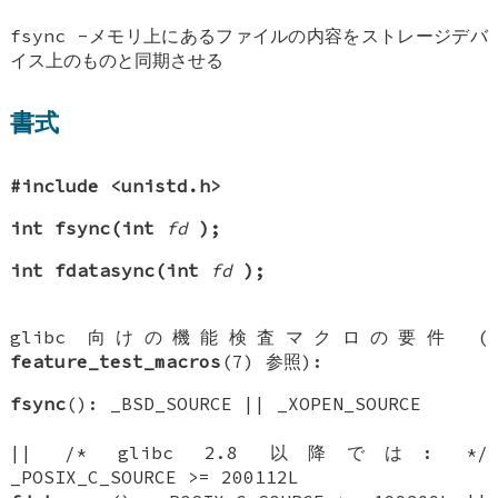
fsync -メモリ上にあるファイルの内容をストレージデバ
イス上のものと同期させる
書式
#include <unistd.h>
int fsync(int
fd
);
int fdatasync(int
fd
);
glibc 向けの機能検査マクロの要件 (
feature_test_macros
(7) 参照):
fsync
(): _BSD_SOURCE || _XOPEN_SOURCE
|| /* glibc 2.8 以降では: */
_POSIX_C_SOURCE >= 200112L