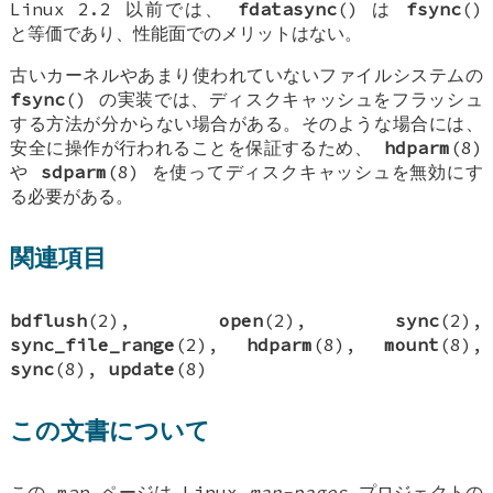
Linux 2.2 以前では、
fdatasync
() は
fsync
()
と等価であり、性能面でのメリットはない。
古いカーネルやあまり使われていないファイルシステムの
fsync
() の実装では、ディスクキャッシュをフラッシュ
する方法が分からない場合がある。そのような場合には、
安全に操作が行われることを保証するため、
hdparm
(8)
や
sdparm
(8) を使ってディスクキャッシュを無効にす
る必要がある。
関連項目
bdflush
(2),
open
(2),
sync
(2),
sync_file_range
(2),
hdparm
(8),
mount
(8),
sync
(8),
update
(8)
この文書について
この man ページは Linux
man-pages
プロジェクトの