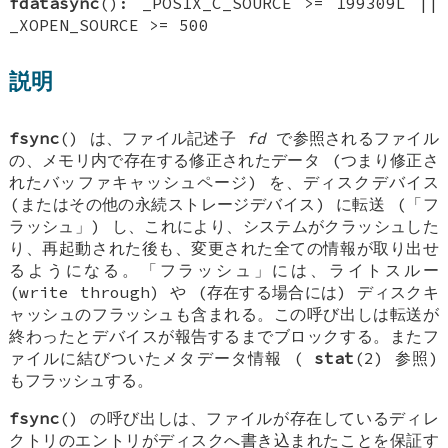
fdatasync
(): _POSIX_C_SOURCE >= 199309L ||
_XOPEN_SOURCE >= 500
説明
fsync
() は、ファイル記述子
fd
で参照されるファイル
の、メモリ内で存在する修正されたデータ (つまり修正さ
れたバッファキャッシュページ) を、ディスクデバイス
(またはその他の永続ストレージデバイス) に転送 (「フ
ラッシュ」) し、これにより、システムがクラッシュした
り、再起動された後も、変更された全ての情報が取り出せ
るようになる。「フラッシュ」には、ライトスルー
(write through) や (存在する場合には) ディスクキ
ャッシュのフラッシュも含まれる。この呼び出しは転送が
終わったとデバイスが報告するまでブロックする。またフ
ァイルに結びついたメタデータ情報 (
stat
(2) 参照)
もフラッシュする。
fsync
() の呼び出しは、ファイルが存在しているディレ
クトリのエントリがディスクへ書き込まれたことを保証す