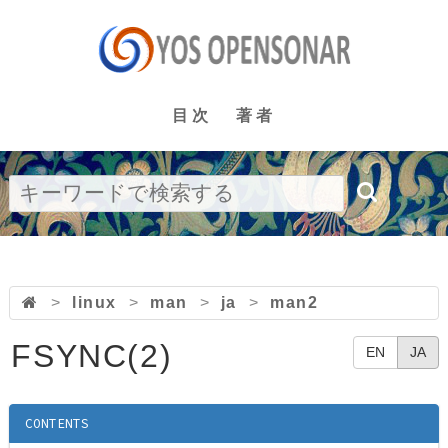
目次
著者
>
linux
>
man
>
ja
>
man2
FSYNC(2)
EN
JA
CONTENTS