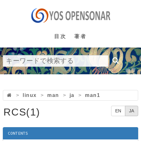
目次
著者
>
linux
>
man
>
ja
>
man1
RCS(1)
EN
JA
CONTENTS