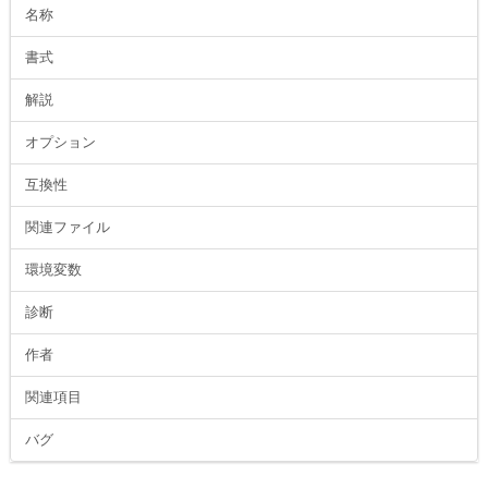
名称
書式
解説
オプション
互換性
関連ファイル
環境変数
診断
作者
関連項目
バグ