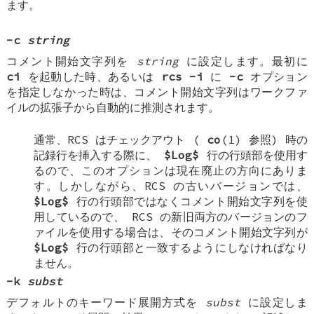
ます。
-c
string
コメント開始文字列を
string
に設定します。最初に
ci
を起動した時、あるいは
rcs -i
に
-c
オプション
を指定しなかった時は、コメント開始文字列はワークファ
イルの拡張子から自動的に推測されます。
通常、RCS はチェックアウト (
co
(1) 参照) 時の
記録行を挿入する際に、
$Log$
行の行頭部を使用す
るので、このオプションは現在廃止の方向にありま
す。しかしながら、RCS の古いバージョンでは、
$Log$
行の行頭部ではなくコメント開始文字列を使
用しているので、 RCS の新旧両方のバージョンのフ
ァイルを使用する場合は、そのコメント開始文字列が
$Log$
行の行頭部と一致するようにしなければなり
ません。
-k
subst
デフォルトのキーワード展開方式を
subst
に設定しま