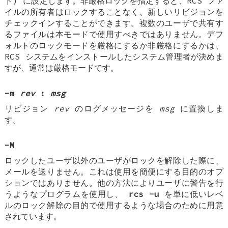
ド) に設定します。非厳格ロックを指定すると、RCS ファ
イルの所有者はロックすることなく、新しいリビジョンを
チェックインすることができます。複数のユーザで共有す
るファイルは本モードで使用すべきではありません。デフ
ォルトのロックモードを厳格にするか非厳格にするかは、
RCS システムをインストールしたシステム管理者が決めま
すが、通常は厳格モードです。
-m
rev
:
msg
リビジョン
rev
のログメッセージを
msg
に置換しま
す。
-M
ロックしたユーザ以外のユーザがロックを解除した際に、
メールを送りません。これは使用を簡便にする目的のオプ
ションではありません。他の方法によりユーザに警告を行
うようなプログラムを使用し、
rcs -u
を単に低いレベ
ルのロック解除の目的で使用するような場合のために用意
されています。