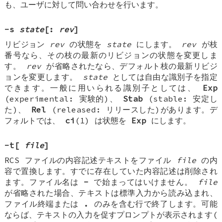
も、ユーザに対して問い合わせを行います。
-s
state
[:
rev
]
リビジョン
rev
の状態を
state
にします。
rev
が枝
番号なら、その枝の最新のリビジョンの状態を変更しま
す。
rev
が省略されたなら、デフォルト枝の最新リビジ
ョンを変更します。
state
としては自由な識別子を指定
できます。一般に用いられる識別子としては、
Exp
(experimental: 実験的)、
Stab
(stable: 安定し
た)、
Rel
(released: リリースした)があります。デ
フォルトでは、
ci
(1) は状態を
Exp
にします。
-t
[
file
]
RCS ファイルの内容記述テキストをファイル
file
の内
容で置換します。すでに存在していた内容記述は削除され
ます。ファイル名は
-
で始まってはいけません。
file
が省略された場合、テキストは標準入力から読み込まれ、
ファイル終端または
.
のみを含む行で終了します。可能
ならば、テキストの入力を促すプロンプトが表示されます(