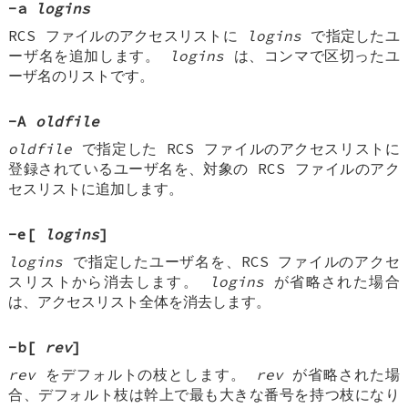
-a
logins
RCS ファイルのアクセスリストに
logins
で指定したユ
ーザ名を追加します。
logins
は、コンマで区切ったユ
ーザ名のリストです。
-A
oldfile
oldfile
で指定した RCS ファイルのアクセスリストに
登録されているユーザ名を、対象の RCS ファイルのアク
セスリストに追加します。
-e
[
logins
]
logins
で指定したユーザ名を、RCS ファイルのアクセ
スリストから消去します。
logins
が省略された場合
は、アクセスリスト全体を消去します。
-b
[
rev
]
rev
をデフォルトの枝とします。
rev
が省略された場
合、デフォルト枝は幹上で最も大きな番号を持つ枝になり