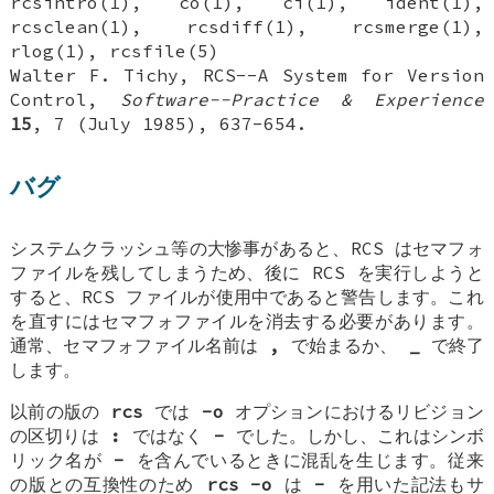
rcsintro(1), co(1), ci(1), ident(1),
rcsclean(1), rcsdiff(1), rcsmerge(1),
rlog(1), rcsfile(5)
Walter F. Tichy, RCS--A System for Version
Control,
Software--Practice & Experience
15
, 7 (July 1985), 637-654.
バグ
システムクラッシュ等の大惨事があると、RCS はセマフォ
ファイルを残してしまうため、後に RCS を実行しようと
すると、RCS ファイルが使用中であると警告します。これ
を直すにはセマフォファイルを消去する必要があります。
通常、セマフォファイル名前は
,
で始まるか、
_
で終了
します。
以前の版の
rcs
では
-o
オプションにおけるリビジョン
の区切りは
:
ではなく
-
でした。しかし、これはシンボ
リック名が
-
を含んでいるときに混乱を生じます。従来
の版との互換性のため
rcs -o
は
-
を用いた記法もサ