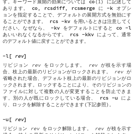
す。キーワード展開の効果については
co
(1) に記述して
あります。
co
,
rcsdiff
,
rcsmerge
に
-k
オプシ
ョンを指定することで、デフォルトの展開方式を無効にす
ることができます。
rcs -kv
を用いるときは注意してく
ださい。なぜなら、
-kv
をデフォルトにすると
co -l
あいいれなくなるからです。
rcs -kkv
によって、通常
のデフォルト値に戻すことができます。
-l
[
rev
]
リビジョン
rev
をロックします。
rev
が枝を示す場
合、枝上の最新のリビジョンがロックされます。
rev
が
省略された場合、デフォルト枝上の最新のリビジョンがロ
ックされます。ロックすることにより、そのリビジョンの
ファイルに対して複数の人が変更することを防止できま
す。別の人が既にロックしている場合、
rcs -u
によ
り、ロックを解除することができます(下記参照)。
-u
[
rev
]
リビジョン
rev
をロック解除します。
rev
が枝を示す