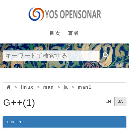
目次
著者
>
linux
>
man
>
ja
>
man1
G++(1)
EN
JA
CONTENTS