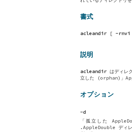
書式
acleandir
[
-rnvi
説明
acleandir
はディレ
立した (orphan)」
オプション
-d
「孤立した Apple
.AppleDouble