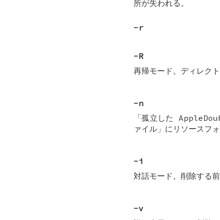
所が失われる。
-r
-R
再帰モード。ディレクト
-n
「孤立した AppleD
ァイル」にリソースフォ
-i
対話モード。削除する前
-v