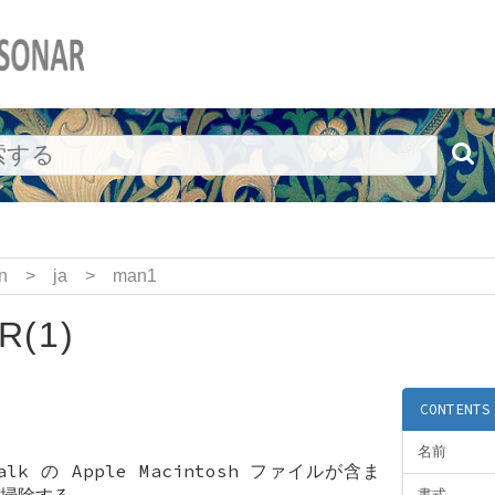
n
>
ja
>
man1
R(1)
CONTENTS
名前
atalk の Apple Macintosh ファイルが含ま
掃除する。
書式