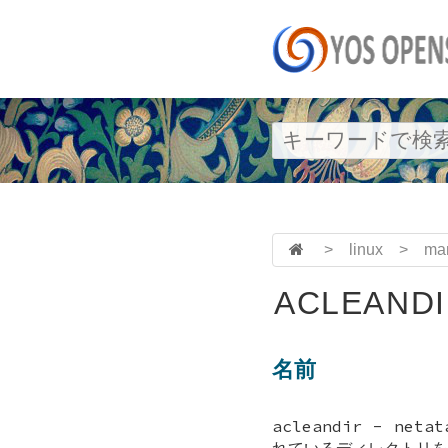
>
linux
>
ma
ACLEANDI
名前
acleandir - net
れているディレクトリを