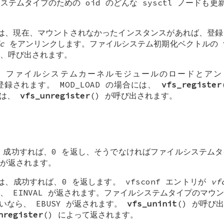
テムタイプのための oid のどんな sysctl ノードも更新
 は、現在、マウントされなかったインスタンスがあれば、登
c
をアンリンクします。ファイルシステム初期化ベクトルの
、呼び出されます。
は、ファイルシステムカーネルモジュールのロードとア
て登録されます。
MOD_LOAD
の場合には、
vfs_register
には、
vfs_unregister
() が呼び出されます。
は、成功すれば、0 を返し、そうでなければファイルシステム
が返されます。
 は、成功すれば、0 を返します。
vfsconf
エントリが
vf
ら、
EINVAL
が返されます。ファイルシステムタイプのマウン
ないなら、
EBUSY
が返されます。
vfs_uninit
() が呼び
nregister
() によって返されます。