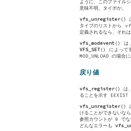
ように、このファイルシス
意味不明。タイポか。
vfs_unregister
()
タイプのリストから
vf
定義されるなら、それは
vfs_modevent
() 
VFS_SET
() によっ
MOD_UNLOAD
の場合
戻り値
vfs_register
() 
ることを示す
EEXIST
vfs_unregister
()
けることができないな
参照カウントが 0 で
どんなエラーも
vfs_u