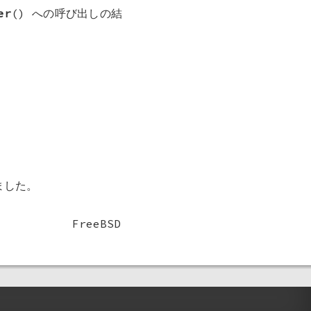
er
() への呼び出しの結
れました。
FreeBSD