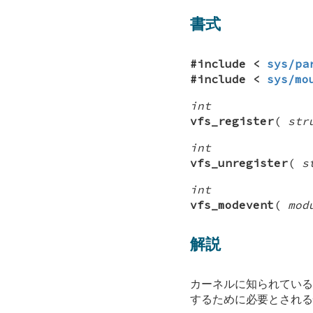
書式
#include <
sys/pa
#include <
sys/mo
int
vfs_register
(
str
int
vfs_unregister
(
s
int
vfs_modevent
(
mod
解説
カーネルに知られている
するために必要とされ