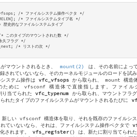
c_vfsops; /* ファイルシステム操作ベクタ */ 

NAMELEN]; /* ファイルシステムタイプ名 */ 

  /* 歴史的なファイルシステムタイプ 

;  /* このタイプのマウントされた数 */ 

 永久フラグ */ 

c_next; /* リストの次 */ 

ムがマウントされるとき、
mount(2)
は、その名前によっ
録されていないなら、そのカーネルモジュールのロードを試み
ルシステム操作は
vfc_vfsops
から取られ、
mount
構造
プのために
vfsconf
構造体で直接指します。ファイル
で割り当てられた
vfc_typenum
から取られ、マウントフラ
えられたタイプのファイルシステムがマウントされるたびに
v
は、新しい
vfsconf
構造体を取り、それを既存のファイルシス
されていないなら、それは、ファイルシステム操作ベクタで
v
期化されます。
vfs_register
() は、新たに割り当てられ