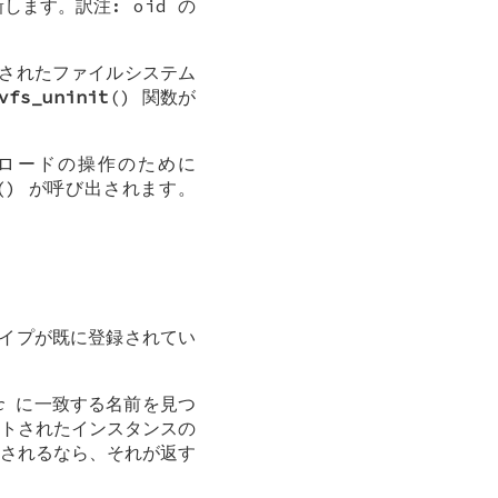
します。訳注: oid の
録されたファイルシステム
vfs_uninit
() 関数が
ンロードの操作のために
() が呼び出されます。
タイプが既に登録されてい
c
に一致する名前を見つ
トされたインスタンスの
出されるなら、それが返す