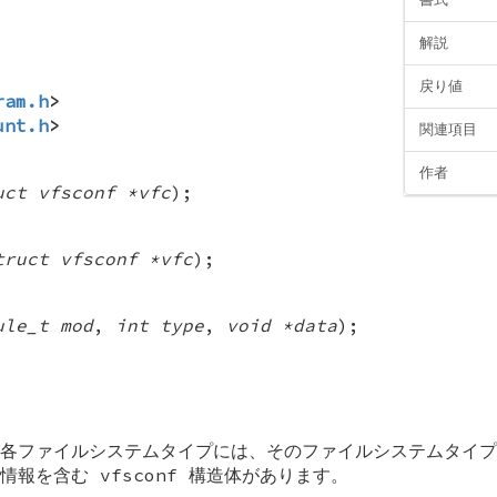
解説
戻り値
ram.h
>
unt.h
>
関連項目
作者
uct vfsconf *vfc
);
truct vfsconf *vfc
);
ule_t mod
,
int type
,
void *data
);
各ファイルシステムタイプには、そのファイルシステムタイプ
る情報を含む
vfsconf
構造体があります。