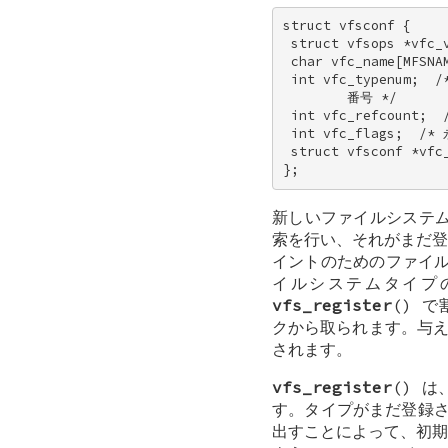
struct vfsconf { 

 struct vfsops *vf
 char vfc_name[MFS
 int vfc_typenum;
        番号 */ 

 int vfc_refcount
 int vfc_flags;  /*
 struct vfsconf *vf
};
新しいファイルシステ
索を行い、それがまだ登
イントのためのファイ
イルシステムタイ
vfs_register
() 
クから取られます。与
されます。
vfs_register
() 
す。タイプがまだ登録
出すことによって、初