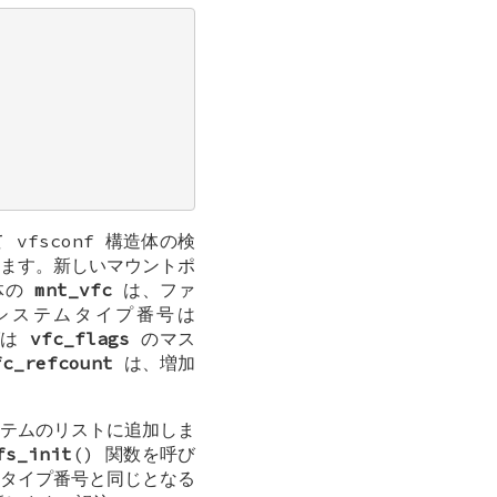
て
vfsconf
構造体の検
ます。新しいマウントポ
体の
mnt_vfc
は、ファ
システムタイプ番号は
グは
vfc_flags
のマス
fc_refcount
は、増加
テムのリストに追加しま
fs_init
() 関数を呼び
たタイプ番号と同じとなる