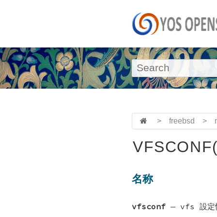
>
freebsd
>
VFSCONF(
名称
vfsconf
—
vfs 設