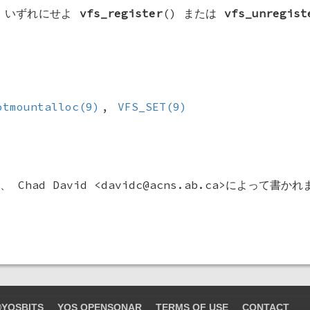
は、いずれにせよ
vfs_register
() または
vfs_unregist
otmountalloc(9)
,
VFS_SET(9)
は、
Chad David
<davidc@acns.ab.ca>によって書か
YOSBITS
YOS OPENSONAR
TERMS OF USE
CONTACT