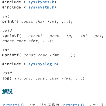
#include <
sys/types.h
>
#include <
sys/systm.h
>
int
printf
(
const char *fmt
,
...
);
void
tprintf
(
struct proc *p
,
int pri
,
const char *fmt
,
...
);
int
uprintf
(
const char *fmt
,
...
);
#include <
sys/syslog.h
>
void
log
(
int pri
,
const char *fmt
,
...
);
解説
printf(9)
ファミリの関数は
printf(3)
ファミリ