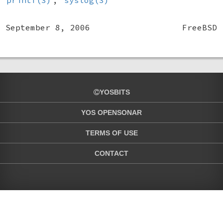
printf(3)
,
syslog(3)
September 8, 2006
FreeBSD
YOSBITS
YOS OPENSONAR
TERMS OF USE
CONTACT