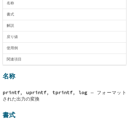
名称
書式
解説
戻り値
使用例
関連項目
名称
printf
,
uprintf
,
tprintf
,
log
—
フォーマット
された出力の変換
書式