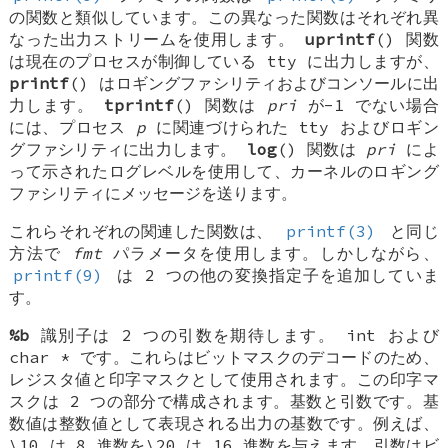
の関数と類似しています。この異なった関数はそれぞれ異
なった出力ストリームを使用します。
uprintf
() 関数
は現在のプロセスが制御している tty に出力しますが、
printf
() はロギングファシリティおよびコンソールに出
力します。
tprintf
() 関数は
pri
が-1 でない場合
には、プロセス
p
に関連づけられた tty およびロギン
グファシリティに出力します。
log
() 関数は
pri
によ
って示されたログレベルを使用して、カーネルのロギング
ファシリティにメッセージを送ります。
これらそれぞれの関連した関数は、
printf(3)
と同じ
方法で
fmt
パラメータを使用します。しかしながら、
printf(9)
は 2 つの他の変換指定子を追加していま
す。
%b
識別子は 2 つの引数を期待します。
int
および
char *
です。これらはビットマスクのデコードのため、
レジスタ値と印字マスクとして使用されます。この印字マ
スクは 2 つの部分で構成されます。基数と引数です。基
数値は整数値として表現される出力の基数です。例えば、
\10 は 8 進数を\20 は 16 進数を与えます。引数はビ