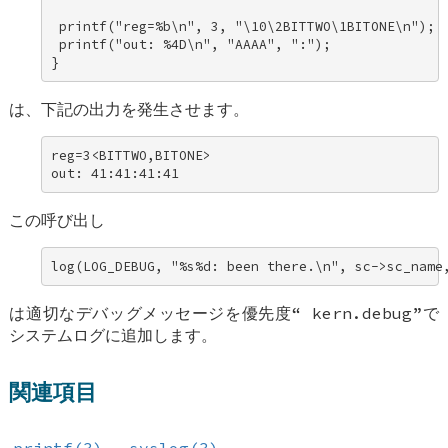
 printf("reg=%b\n", 3, "\10\2BITTWO\1BITONE\n"); 

 printf("out: %4D\n", "AAAA", ":"); 

}
は、下記の出力を発生させます。
reg=3<BITTWO,BITONE> 

out: 41:41:41:41
この呼び出し
log(LOG_DEBUG, "%s%d: been there.\n", sc->sc_name
は適切なデバッグメッセージを優先度“
kern.debug
”で
システムログに追加します。
関連項目