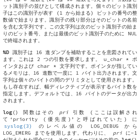
ット識別子の並びとして構成されます。個々のビット識別
子はこの識別子が表す (1 から始まる) ビットの番号の整
数値で始まります。識別子の残り部分はそのビットの名前
を含む文字列です。この文字列は次のビット識別子の始ま
りのビット番号、または最後のビット識別子のために
NUL
で終端されます。
%D
識別子は 16 進ダンプを補助することを意図されてい
ます。これは 2 つの引数を要求します。
u_char *
ポ
インタおよび
char *
文字列です。ポインタが指してい
るメモリは、16 進数で一度に 1 バイト出力されます。文
字列は個々のバイトの間のデリミタとして使用されます。
もし存在すれば、幅ディレクティブが表示するバイト数を
指定します。デフォルトでは、16 バイトのデータが出力
されます。
log
() 関数はその
pri
引数 (ここは誤解され
て‘priority (優先度)’と呼ばれていた) に
syslog(3)
のレベル値の
LOG_DEBUG
から
LOG_EMERG
までを使用します。代わりに、
pri
に-1
が与えられた場合には、そのメッセージはその前の
log
()