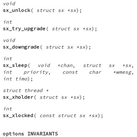
void
sx_unlock
(
struct sx *sx
);
int
sx_try_upgrade
(
struct sx *sx
);
void
sx_downgrade
(
struct sx *sx
);
int
sx_sleep
(
void *chan
,
struct sx *sx
,
int priority
,
const char *wmesg
,
int timo
);
struct thread *
sx_xholder
(
struct sx *sx
);
int
sx_xlocked
(
const struct sx *sx
);
options INVARIANTS