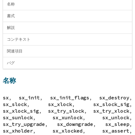
名称
書式
解説
コンテキスト
関連項目
バグ
名称
sx
,
sx_init
,
sx_init_flags
,
sx_destroy
,
sx_slock
,
sx_xlock
,
sx_slock_sig
,
sx_xlock_sig
,
sx_try_slock
,
sx_try_xlock
,
sx_sunlock
,
sx_xunlock
,
sx_unlock
,
sx_try_upgrade
,
sx_downgrade
,
sx_sleep
,
sx_xholder
,
sx_xlocked
,
sx_assert
,