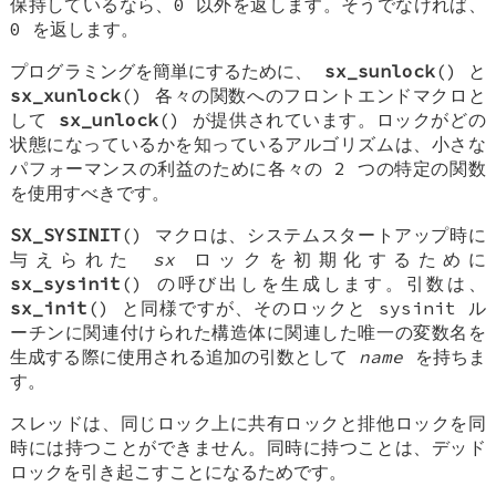
保持しているなら、0 以外を返します。そうでなければ、
0 を返します。
プログラミングを簡単にするために、
sx_sunlock
() と
sx_xunlock
() 各々の関数へのフロントエンドマクロと
して
sx_unlock
() が提供されています。ロックがどの
状態になっているかを知っているアルゴリズムは、小さな
パフォーマンスの利益のために各々の 2 つの特定の関数
を使用すべきです。
SX_SYSINIT
() マクロは、システムスタートアップ時に
与えられた
sx
ロックを初期化するために
sx_sysinit
() の呼び出しを生成します。引数は、
sx_init
() と同様ですが、そのロックと sysinit ル
ーチンに関連付けられた構造体に関連した唯一の変数名を
生成する際に使用される追加の引数として
name
を持ちま
す。
スレッドは、同じロック上に共有ロックと排他ロックを同
時には持つことができません。同時に持つことは、デッド
ロックを引き起こすことになるためです。