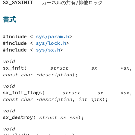
SX_SYSINIT
—
カーネルの共有/排他ロック
書式
#include <
sys/param.h
>
#include <
sys/lock.h
>
#include <
sys/sx.h
>
void
sx_init
(
struct sx *sx
,
const char *description
);
void
sx_init_flags
(
struct sx *sx
,
const char *description
,
int opts
);
void
sx_destroy
(
struct sx *sx
);
void