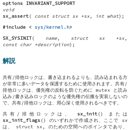
options INVARIANT_SUPPORT
void
sx_assert
(
const struct sx *sx
,
int what
);
#include <
sys/kernel.h
>
SX_SYSINIT
(
name
,
struct sx *sx
,
const char *description
);
解説
共有/排他ロックは、書き込まれるよりも、読み込まれる方
が非常に多いデータを保護するために使用されます。共有/
排他ロックは、優先権の反転を防ぐために mutex と読み
込み/書き込みロックのような優先権の伝搬を実装しないの
で、共有/排他ロックは、用心深く使用されるべきです。
共有/排他ロックは、
sx_init
() または
sx_init_flags
() のいずれかで作成され、ここで
sx
は、
struct sx
, のための空間へのポインタであり、