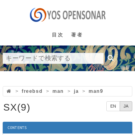
目次
著者
>
freebsd
>
man
>
ja
>
man9
SX(9)
EN
JA
CONTENTS