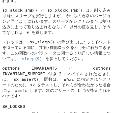
れます。
sx_slock_sig
() と
sx_xlock_sig
() は、割り込み
可能なスリープを実行しますが、それらの通常のバージョ
ンと同じように行います。スリープがシグナルまたは割り
込みによって割り込まれるなら、0 以外の値を返し、そう
でなければ、0 を返します。
スレッドは、
sx_sleep
() の呼び出しによってイベント
を待っている間に、共有/排他ロックを不可分に解放できま
す。この関数へのパラメータに関するより詳しい情報につ
いては、
sleep(9)
を参照してください。
options INVARIANTS
と
options
INVARIANT_SUPPORT
付きでコンパイルされたときに
は、
sx_assert
() 関数は、
what
に指定されたアサ
ートのために
sx
をテストし、それらが合わなかった場合
には、panic します。次のアサートの 1 つが指定される
べきです:
SA_LOCKED