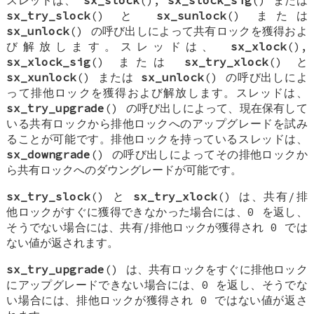
sx_try_slock
() と
sx_sunlock
() または
sx_unlock
() の呼び出しによって共有ロックを獲得およ
び解放します。スレッドは、
sx_xlock
(),
sx_xlock_sig
() または
sx_try_xlock
() と
sx_xunlock
() または
sx_unlock
() の呼び出しによ
って排他ロックを獲得および解放します。スレッドは、
sx_try_upgrade
() の呼び出しによって、現在保有して
いる共有ロックから排他ロックへのアップグレードを試み
ることが可能です。排他ロックを持っているスレッドは、
sx_downgrade
() の呼び出しによってその排他ロックか
ら共有ロックへのダウングレードが可能です。
sx_try_slock
() と
sx_try_xlock
() は、共有/排
他ロックがすぐに獲得できなかった場合には、0 を返し、
そうでない場合には、共有/排他ロックが獲得され 0 では
ない値が返されます。
sx_try_upgrade
() は、共有ロックをすぐに排他ロック
にアップグレードできない場合には、0 を返し、そうでな
い場合には、排他ロックが獲得され 0 ではない値が返さ