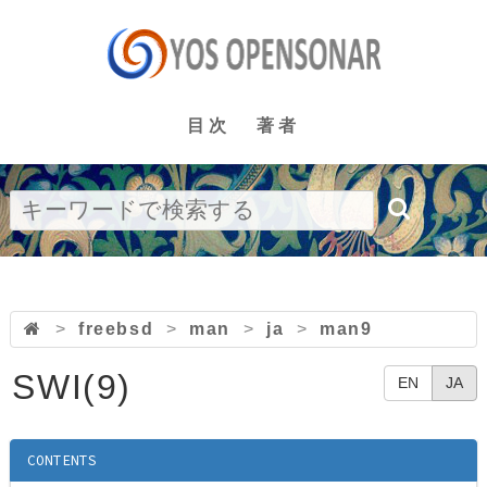
目次
著者
>
freebsd
>
man
>
ja
>
man9
SWI(9)
EN
JA
CONTENTS