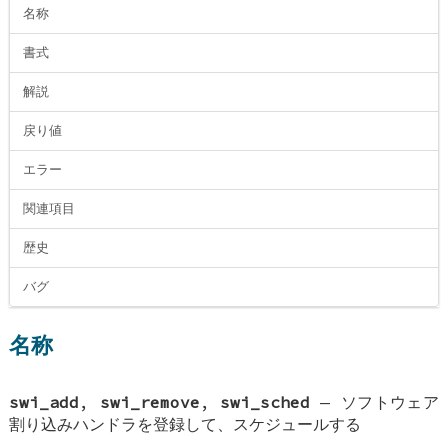
名称
書式
解説
戻り値
エラー
関連項目
歴史
バグ
名称
swi_add
,
swi_remove
,
swi_sched
—
ソフトウェア
割り込みハンドラを登録して、スケジュールする