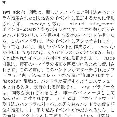
す。
swi_add
() 関数は、新しいソフトウェア割り込みハンド
ラを指定された割り込みのイベントに追加するために使用
されます。
eventp
引数は、
struct intr_event
ポインタへの省略可能なポインタです。この引数が割り込
みハンドラのリストを保持する既存のイベントを指すな
ら、このハンドラは、そのイベントにアタッチされます。
そうでなければ、新しいイベントが作成され、
eventp
が
NULL
でなければ、そのアドレスへのポインタが、新し
く作成されたイベントを指すために修正されます。
name
引数は、特有のハンドラの名前を関連づけるために使用さ
れます。この名前は、このハンドラがアタッチされたソフ
トウェア割り込みスレッドの名前に追加されます。
handler
引数は、ハンドラが実行するようにスケジュー
ルされるとき、実行される関数です。
arg
パラメータ
は、関数が実行されるとき、唯一のパラメータとして
handler
に渡されます。
pri
値は、他のソフトウェア
割り込みハンドラに対するこの割り込みハンドラの優先順
位を指定します。割り込みイベントが作成されるなら、こ
の値は、ベクトルとして使用され、
flags
引数は、