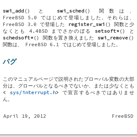
swi_add
() と
swi_sched
() 関数は、
FreeBSD 5.0
ではじめて登場しました。それらは、
FreeBSD 3.0
で登場した
register_swi
() 関数と少
なくとも
4.4BSD
までさかのぼる
setsoft*
() と
schedsoft*
() 関数を置き換えました
swi_remove
()
関数は、
FreeBSD 6.1
ではじめて登場しました。
バグ
このマニュアルページで説明されたブローバル変数の大部
分は、グローバルとなるべきでないか、または少なくとも
<
sys/interrupt.h
>
で宣言するべきではありませ
ん。
April 19, 2012
FreeBSD