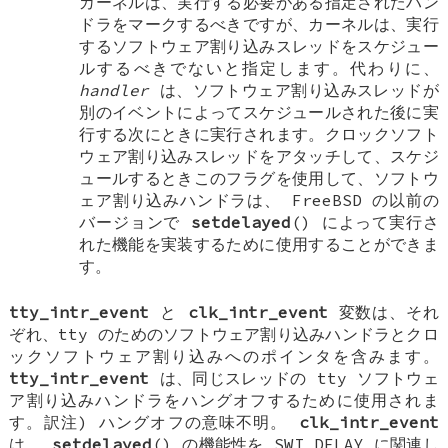
カーネルは、実行する必要がある指定されたハン
ドラをマークするべきですが、カーネルは、実行
するソフトウェア割り込みスレッドをスケジュー
ルするべきでないと指定します。代わりに、
handler
は、ソフトウェア割り込みスレッドが
別のイベントによってスケジュールされた後に実
行する次にときに実行されます。クロックソフト
ウェア割り込みスレッドをアタッチして、スケジ
ュールするときこのフラグを使用して、ソフトウ
ェア割り込みハンドラは、
FreeBSD
の以前の
バージョンで
setdelayed
() によって実行さ
れた機能を実装するために使用することができま
す。
tty_intr_event
と
clk_intr_event
変数は、それ
ぞれ、tty のためのソフトウェア割り込みハンドラとクロ
ックソフトウェア割り込みへのポインタを含みます。
tty_intr_event
は、同じスレッドの tty ソフトウェ
ア割り込みハンドラをハングオフするために使用されま
す。訳注) ハングオフの意味不明。
clk_intr_event
は、
setdelayed
() の機能性を
SWI_DELAY
に関連し