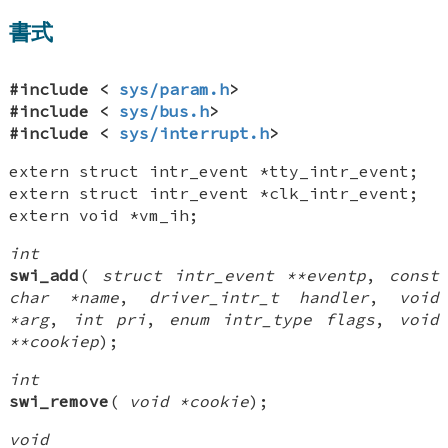
書式
#include <
sys/param.h
>
#include <
sys/bus.h
>
#include <
sys/interrupt.h
>
extern struct intr_event *tty_intr_event
;
extern struct intr_event *clk_intr_event
;
extern void *vm_ih
;
int
swi_add
(
struct intr_event **eventp
,
const
char *name
,
driver_intr_t handler
,
void
*arg
,
int pri
,
enum intr_type flags
,
void
**cookiep
);
int
swi_remove
(
void *cookie
);
void