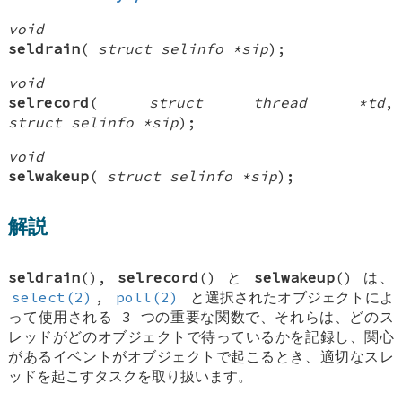
void
seldrain
(
struct selinfo *sip
);
void
selrecord
(
struct thread *td
,
struct selinfo *sip
);
void
selwakeup
(
struct selinfo *sip
);
解説
seldrain
(),
selrecord
() と
selwakeup
() は、
select(2)
,
poll(2)
と選択されたオブジェクトによ
って使用される 3 つの重要な関数で、それらは、どのス
レッドがどのオブジェクトで待っているかを記録し、関心
があるイベントがオブジェクトで起こるとき、適切なスレ
ッドを起こすタスクを取り扱います。