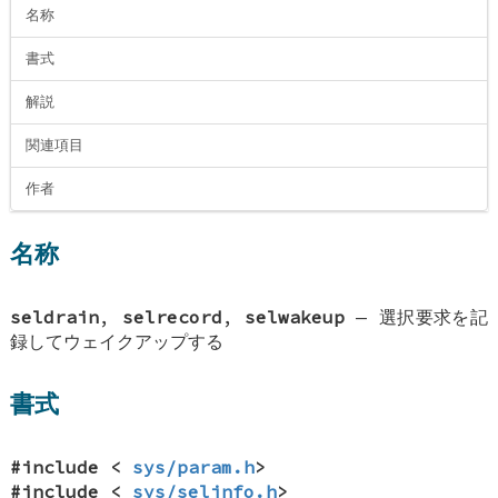
名称
書式
解説
関連項目
作者
名称
seldrain
,
selrecord
,
selwakeup
—
選択要求を記
録してウェイクアップする
書式
#include <
sys/param.h
>
#include <
sys/selinfo.h
>