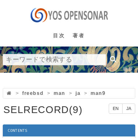
目次
著者
>
freebsd
>
man
>
ja
>
man9
SELRECORD(9)
EN
JA
CONTENTS