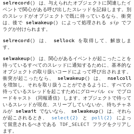
selrecord
() は、与えられたオブジェクトに関連したイ
ベントで関心がある呼び出したスレッドを記録します。別
のスレッドがオブジェクトで既に待っているなら、衝突
は、後で
selwakeup
() によって処理される
sip
でフ
ラグが付けられます。
selrecord
() は、
sellock
を取得して、解放しま
す。
selwakeup
() は、関心があるイベントが起こったことを
待っているすべてのスレッドに通知するために、基本的な
オブジェクトの取り扱いコードによって呼び出されます。
衝突が起こったなら、
selwakeup
() は、
nselcoll
を増加し、それを取り扱うことができるように、すべての
待っているスレッドを起こすためにグローバル cv でブロ
ードキャスト (同報通信) します。オブジェクトで待って
いるスレッドが現在、スリープしていないか、待ちチャネ
ルが
selwait
でないなら、
selwakeup
() は、それら
が起こされるとき、
select(2)
と
poll(2)
によっ
て留意されるべきである
TDF_SELECT
フラグをクリアし
ます。