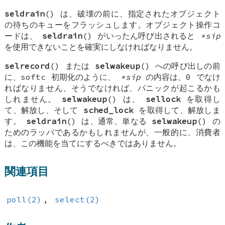
seldrain
() は、破壊の前に、指定されたオブジェクト
の待ちのキューをフラッシュします。オブジェクト操作コ
ードは、
seldrain
() がいったん呼び出されると
*sip
を使用できないことを確実にしなければなりません。
selrecord
() または
selwakeup
() への呼び出しの前
に、softc 初期化のように、
*sip
の内容は、0 でなけ
ればなりません、そうでなければ、パニックが起こるかも
しれません。
selwakeup
() は、
sellock
を取得し
て、解放し、そして
sched_lock
を取得して、解放しま
す。
seldrain
() は、通常、単なる
selwakeup
() の
ためのラッパであるかもしれませんが、一般的に、消費者
は、この機能を当てにするべきではありません。
関連項目
poll(2)
,
select(2)