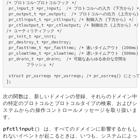
/* プロトコル-プロトコルフック */ 

 pr_input_t *pr_input;  /* プロトコルへの入力 (下方から) */
 pr_output_t *pr_output;  /* プロトコルへの出力 (上方から) 
 pr_ctlinput_t *pr_ctlinput; /* 制御入力 (下方から) */ 

 pr_ctloutput_t *pr_ctloutput; /* 制御出力 (上方から) */ 
/* ユーティリティフック */ 

 pr_init_t *pr_init; 

 pr_destroy_t *pr_destroy; 

 pr_fasttimo_t *pr_fasttimo; /* 速いタイムアウト (200ms) 
 pr_slowtimo_t *pr_slowtimo; /* 遅いタイムアウト (500ms) 
 pr_drain_t *pr_drain;  /* 可能なあらゆる余分な空間を 

        フラッシュ */ 

 struct pr_usrreqs *pr_usrreqs; /* pr_usrreq() にとっ
};
次の関数は、新しいドメインの登録、それらのドメイン中
の特定のプロトコルとプロトコルタイプの検索、およびシ
ステムからの操作コントロールメッセージを取り扱いま
す。
pfctlinput
() は、すべてのドメインに影響するかもし
れないイベントが起こるときは、いつも、システムによっ