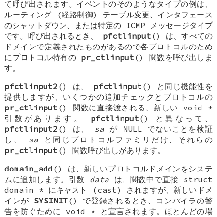
て呼び出されます。イベントのそのようなタイプの例は、
ルーティング (経路制御) テーブル変更、インタフェース
のシャットダウン、または特定の ICMP メッセージタイプ
です。呼び出されるとき、
pfctlinput
() は、すべての
ドメインで定義されたものがあるので各プロトコルのため
にプロトコル特有の
pr_ctlinput
() 関数を呼び出しま
す。
pfctlinput2
() は、
pfctlinput
() と同じ機能性を
提供しますが、いくつかの追加チェックとプロトコルの
pr_ctlinput
() 関数に直接渡される、新しい
void *
引数があります。
pfctlinput
() と異なって、
pfctlinput2
() は、
sa
が
NULL
でないことを検証
し、
sa
と同じプロトコルファミリだけ、それらの
pr_ctlinput
() 関数呼び出しがあります。
domain_add
() は、新しいプロトコルドメインをシステ
ムに追加します。引数
data
は、関数中で直接
struct
domain *
にキャスト (cast) されますが、新しいドメ
インが
SYSINIT
() で登録されるとき、コンパイラの警
告を防ぐために
void *
と宣言されます。ほとんどの場