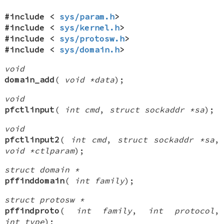
#include <
sys/param.h
>
#include <
sys/kernel.h
>
#include <
sys/protosw.h
>
#include <
sys/domain.h
>
void
domain_add
(
void *data
);
void
pfctlinput
(
int cmd
,
struct sockaddr *sa
);
void
pfctlinput2
(
int cmd
,
struct sockaddr *sa
,
void *ctlparam
);
struct domain *
pffinddomain
(
int family
);
struct protosw *
pffindproto
(
int family
,
int protocol
,
int type
);