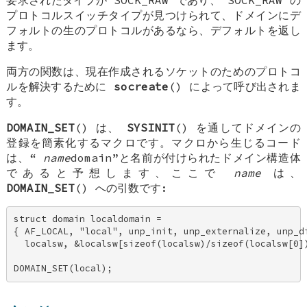
プロトコルスイッチタイプが見つけられて、ドメインにデ
フォルトの生のプロトコルがあるなら、デフォルトを返し
ます。
両方の関数は、現在作成されるソケットのためのプロトコ
ルを解決するために
socreate
() によって呼び出されま
す。
DOMAIN_SET
() は、
SYSINIT
() を通してドメインの
登録を簡素化するマクロです。マクロから生じるコード
は、“
name
domain
”と名前が付けられたドメイン構造体
であると予想します、ここで
name
は、
DOMAIN_SET
() への引数です:
struct domain localdomain = 

{ AF_LOCAL, "local", unp_init, unp_externalize, unp_di
  localsw, &localsw[sizeof(localsw)/sizeof(localsw[0])
DOMAIN_SET(local);