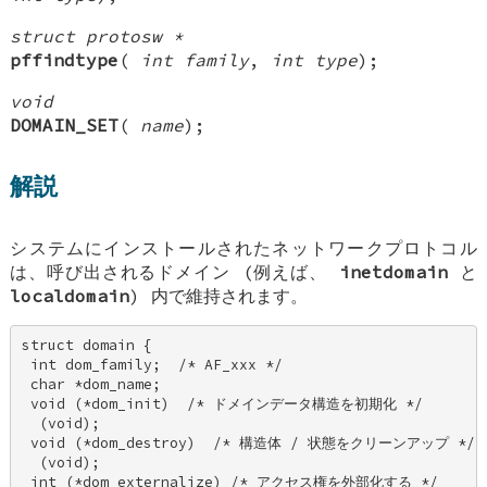
struct protosw *
pffindtype
(
int family
,
int type
);
void
DOMAIN_SET
(
name
);
解説
システムにインストールされたネットワークプロトコル
は、呼び出されるドメイン (例えば、
inetdomain
と
localdomain
) 内で維持されます。
struct domain { 

 int dom_family;  /* AF_xxx */ 

 char *dom_name; 

 void (*dom_init)  /* ドメインデータ構造を初期化 */ 

  (void); 

 void (*dom_destroy)  /* 構造体 / 状態をクリーンアップ */ 

  (void); 

 int (*dom_externalize) /* アクセス権を外部化する */ 
