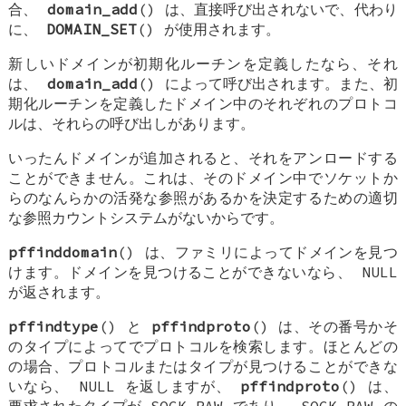
合、
domain_add
() は、直接呼び出されないで、代わり
に、
DOMAIN_SET
() が使用されます。
新しいドメインが初期化ルーチンを定義したなら、それ
は、
domain_add
() によって呼び出されます。また、初
期化ルーチンを定義したドメイン中のそれぞれのプロトコ
ルは、それらの呼び出しがあります。
いったんドメインが追加されると、それをアンロードする
ことができません。これは、そのドメイン中でソケットか
らのなんらかの活発な参照があるかを決定するための適切
な参照カウントシステムがないからです。
pffinddomain
() は、ファミリによってドメインを見つ
けます。ドメインを見つけることができないなら、
NULL
が返されます。
pffindtype
() と
pffindproto
() は、その番号かそ
のタイプによってでプロトコルを検索します。ほとんどの
の場合、プロトコルまたはタイプが見つけることができな
いなら、
NULL
を返しますが、
pffindproto
() は、
要求されたタイプが
SOCK_RAW
であり、
SOCK_RAW
の