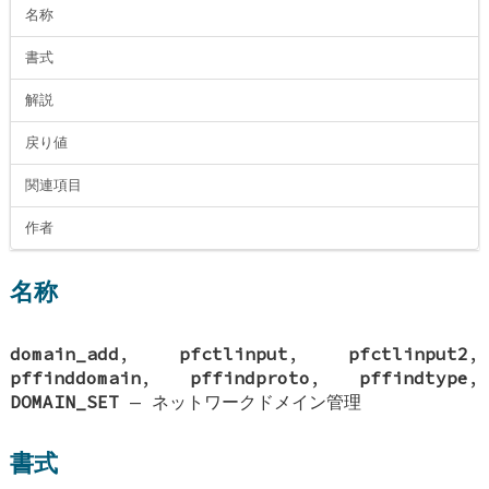
名称
書式
解説
戻り値
関連項目
作者
名称
domain_add
,
pfctlinput
,
pfctlinput2
,
pffinddomain
,
pffindproto
,
pffindtype
,
DOMAIN_SET
—
ネットワークドメイン管理
書式