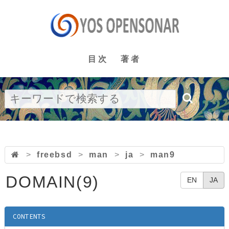
目次
著者
>
freebsd
>
man
>
ja
>
man9
DOMAIN(9)
EN
JA
CONTENTS