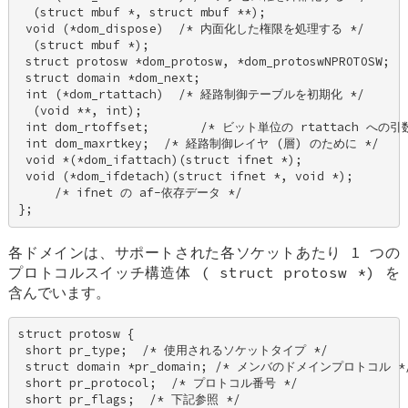
  (struct mbuf *, struct mbuf **); 

 void (*dom_dispose)  /* 内面化した権限を処理する */ 

  (struct mbuf *); 

 struct protosw *dom_protosw, *dom_protoswNPROTOSW; 

 struct domain *dom_next; 

 int (*dom_rtattach)  /* 経路制御テーブルを初期化 */ 

  (void **, int); 

 int dom_rtoffset;       /* ビット単位の rtattach への引数
 int dom_maxrtkey;  /* 経路制御レイヤ (層) のために */ 

 void *(*dom_ifattach)(struct ifnet *); 

 void (*dom_ifdetach)(struct ifnet *, void *); 

     /* ifnet の af-依存データ */ 

};
各ドメインは、サポートされた各ソケットあたり 1 つの
プロトコルスイッチ構造体 (
struct protosw *
) を
含んでいます。
struct protosw { 

 short pr_type;  /* 使用されるソケットタイプ */ 

 struct domain *pr_domain; /* メンバのドメインプロトコル */
 short pr_protocol;  /* プロトコル番号 */ 

 short pr_flags;  /* 下記参照 */ 
