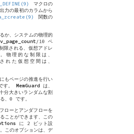
_DEFINE(9)
マクロの
出力の最初のカラムから
a_zcreate(9)
関数の
るか、システムの物理的
v_page_count
/10 ペ
制限される、仮想アドレ
。物理的な制限は、
された仮想空間は、
にもページの推進を行い
 です。
MemGuard
は、
十分大きいランダムな割
る、0 です。
バフローとアンダフローを
ることができます、この
ptions
に 2 ビット設
。このオプションは、デ