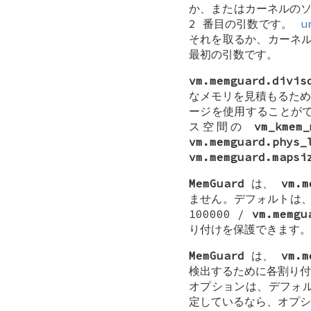
か、またはカーネルの
2 番目の引数です。
u
それを取るか、カーネ
最初の引数です。
vm.memguard.divis
なメモリを見積もるため
ージを使用することが
ス空間の
vm_kmem_
vm.memguard.phys_
vm.memguard.mapsi
MemGuard
は、
vm.m
ません。デフォルトは
100000 /
vm.memgu
り付けを保護できます。
MemGuard
は、
vm.m
検出するために各割り付
オプションは、デフォ
定しているなら、オプ