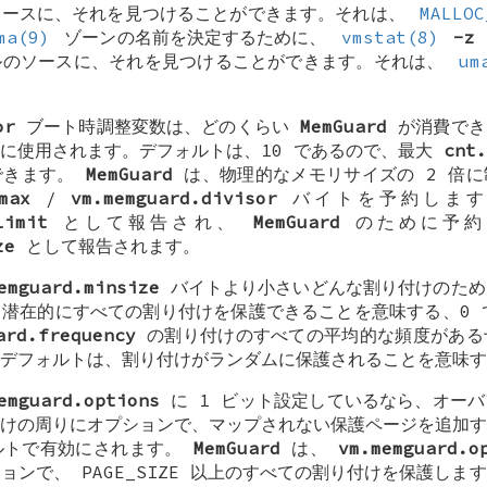
ソースに、それを見つけることができます。それは、
MALLOC
ma(9)
ゾーンの名前を決定するために、
vmstat(8)
-z
ルのソースに、それを見つけることができます。それは、
um
or
ブート時調整変数は、どのくらい
MemGuard
が消費でき
に使用されます。デフォルトは、10 であるので、最大
cnt.
できます。
MemGuard
は、物理的なメモリサイズの 2 倍に
max
/
vm.memguard.divisor
バイトを予約します
limit
として報告され、
MemGuard
のために予約
ze
として報告されます。
emguard.minsize
バイトより小さいどんな割り付けのため
、潜在的にすべての割り付けを保護できることを意味する、0
ard.frequency
の割り付けのすべての平均的な頻度がある
デフォルトは、割り付けがランダムに保護されることを意味す
emguard.options
に 1 ビット設定しているなら、オー
けの周りにオプションで、マップされない保護ページを追加す
ルトで有効にされます。
MemGuard
は、
vm.memguard.o
ションで、
PAGE_SIZE
以上のすべての割り付けを保護します