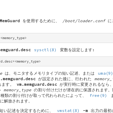
MemGuard
を使用するために、
/boot/loader.conf
に
=<memory_type>
memguard.desc
sysctl(8)
変数を設定します:
rd.desc=<memory_type>
e
は、モニタするメモリタイプの短い記述、または
uma(9
m.memguard.desc
が設定された後に、行われた
memory_
れます。
vm.memguard.desc
が実行時に変更されるなら
い
memory_type
の割り付けだけが潜在的に保護されます。
な種類の割り付けが取って代わられたによって、
free(9)
に解放されます。
短い記述を決定するために、
vmstat(8)
-m
出力の最初