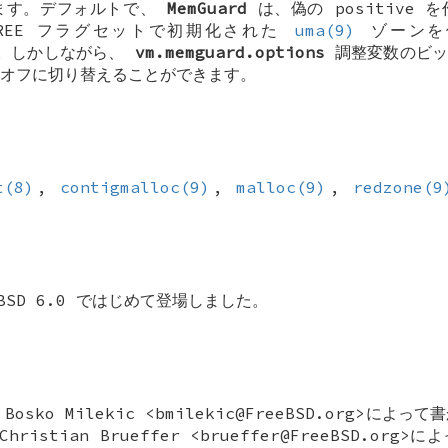
ます。デフォルトで、
MemGuard
は、偽の positive
REE
フラグセットで初期化された
uma(9)
ゾーンを
不明。しかしながら、
vm.memguard.options
調整変数のビッ
オフに切り替えることができます。
t(8)
,
contigmalloc(9)
,
malloc(9)
,
redzone(9
BSD 6.0
ではじめて登場しました。
に
Bosko Milekic
<bmilekic@FreeBSD.org>によ
Christian Brueffer
<brueffer@FreeBSD.org