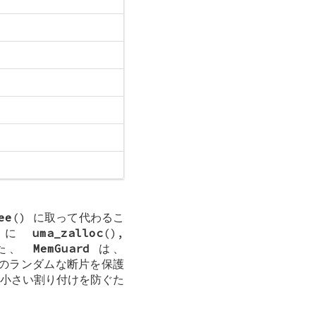
ee
() に取って代わるこ
めに
uma_zalloc
(),
また、
MemGuard
は、
のランダムな断片を保護
小さい割り付けを防ぐた