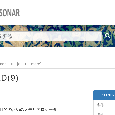
man
>
ja
>
man9
D(9)
CONTENTS
名称
目的のためのメモリアロケータ
書式