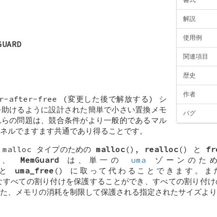
解説
使用例
GUARD
関連項目
歴史
作者
r-after-free (変更した後で解放する) シ
を助けるように設計された簡単で小さい置換メモ
バグ
れらの問題は、競合条件がより一般的であるマル
ネルでますます共通であり得ることです。
malloc タイプのための
malloc
(),
realloc
() と
fr
た、
MemGuard
は、単一の
uma
ゾーンのた
 と
uma_free
() に取って代わることできます。
すべての割り付けを保護することができ、すべての割り付け
た、メモリの消耗を制限して保護される指定されたサイズより