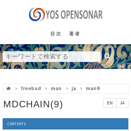
目次
著者
>
freebsd
>
man
>
ja
>
man9
MDCHAIN(9)
EN
JA
CONTENTS