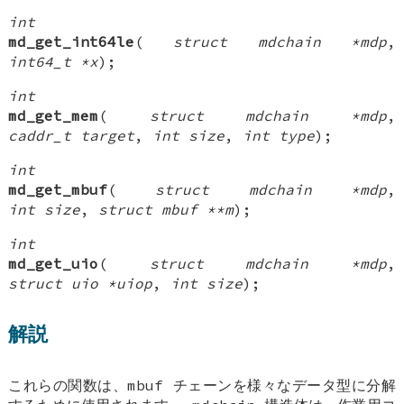
int
md_get_int64le
(
struct mdchain *mdp
,
int64_t *x
);
int
md_get_mem
(
struct mdchain *mdp
,
caddr_t target
,
int size
,
int type
);
int
md_get_mbuf
(
struct mdchain *mdp
,
int size
,
struct mbuf **m
);
int
md_get_uio
(
struct mdchain *mdp
,
struct uio *uiop
,
int size
);
解説
これらの関数は、mbuf チェーンを様々なデータ型に分解