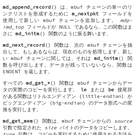
md_append_record
() は、mbuf チェーンの単一のリ
ンクリストを形成するために
m_nextpkt
フィールドを
使用して新しい mbuf チェーンを追加します。
mdp-
>md_top
フィールドが
NULL
であるなら、この関数はま
さに
md_initm
() 関数のように振る舞います。
md_next_record
() 関数は、次の mbuf チェーンを抽
出して、もしあるならば、現在のものを処理します。新し
い mbuf チェーンに関しては、それは
md_initm
() 関
数を呼び出します。データが残っていないなら、関数は
ENOENT
を返します。
すべての
md_get_*
() 関数は mbuf チェーンからデー
タの実際のコピーを実行します。
le
または
be
接尾辞
がある関数はリトルエンディアン (little-endian) か
ビッグエンディアン (big-endian) のデータ形式への変
換を実行します。
md_get_mem
() 関数は、mbuf チェーンからの
source
引数で指定された
size
バイトのデータをコピーします。
type
引数は、コピーを実行するために使用される方法を