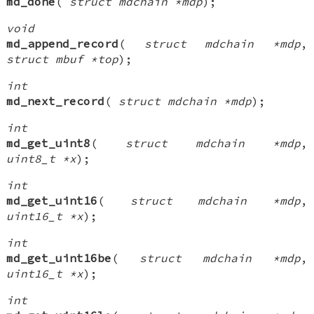
md_done
(
struct mdchain *mdp
);
void
md_append_record
(
struct mdchain *mdp
,
struct mbuf *top
);
int
md_next_record
(
struct mdchain *mdp
);
int
md_get_uint8
(
struct mdchain *mdp
,
uint8_t *x
);
int
md_get_uint16
(
struct mdchain *mdp
,
uint16_t *x
);
int
md_get_uint16be
(
struct mdchain *mdp
,
uint16_t *x
);
int