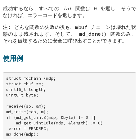
成功するなら、すべての
int
関数は 0 を返し、そうで
なければ、エラーコードを返します。
注
: どんな関数の失敗の後も、mbuf チェーンは壊れた状
態のまま残されます、そして、
md_done
() 関数のみ、
それを破壊するために安全に呼び出すことができます。
使用例
struct mdchain *mdp; 

struct mbuf *m; 

uint16_t length; 

uint8_t byte; 

receive(so, &m); 

md_initm(mdp, m); 

if (md_get_uint8(mdp, &byte) != 0 || 

    md_get_uint16le(mdp, &length) != 0) 

 error = EBADRPC; 

mb_done(mdp);