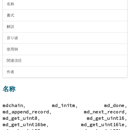
名称
書式
解説
戻り値
使用例
関連項目
作者
名称
mdchain
,
md_initm
,
md_done
,
md_append_record
,
md_next_record
,
md_get_uint8
,
md_get_uint16
,
md_get_uint16be
,
md_get_uint16le
,