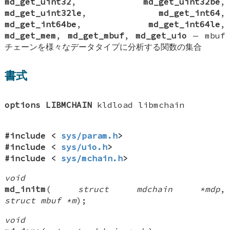
md_get_uint32
,
md_get_uint32be
,
md_get_uint32le
,
md_get_int64
,
md_get_int64be
,
md_get_int64le
,
md_get_mem
,
md_get_mbuf
,
md_get_uio
—
mbuf
チェーンを様々なデータタイプに分析する関数の集合
書式
options LIBMCHAIN
kldload libmchain
#include <
sys/param.h
>
#include <
sys/uio.h
>
#include <
sys/mchain.h
>
void
md_initm
(
struct mdchain *mdp
,
struct mbuf *m
);
void