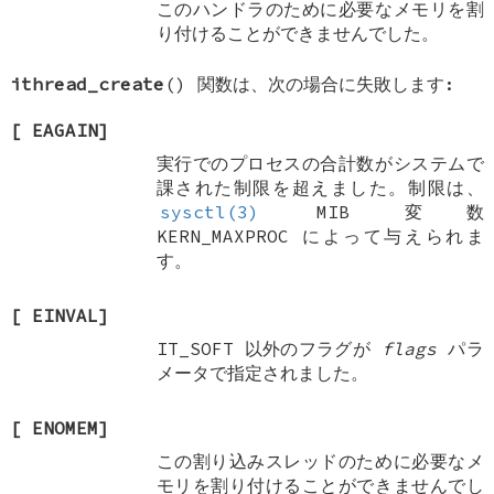
このハンドラのために必要なメモリを割
り付けることができませんでした。
ithread_create
() 関数は、次の場合に失敗します:
[
EAGAIN
]
実行でのプロセスの合計数がシステムで
課された制限を超えました。制限は、
sysctl(3)
MIB 変数
KERN_MAXPROC
によって与えられま
す。
[
EINVAL
]
IT_SOFT
以外のフラグが
flags
パラ
メータで指定されました。
[
ENOMEM
]
この割り込みスレッドのために必要なメ
モリを割り付けることができませんでし