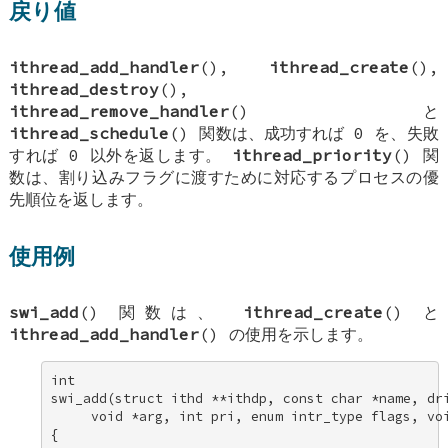
戻り値
ithread_add_handler
(),
ithread_create
(),
ithread_destroy
(),
ithread_remove_handler
() と
ithread_schedule
() 関数は、成功すれば 0 を、失敗
すれば 0 以外を返します。
ithread_priority
() 関
数は、割り込みフラグに渡すために対応するプロセスの優
先順位を返します。
使用例
swi_add
() 関数は、
ithread_create
() と
ithread_add_handler
() の使用を示します。
int 

swi_add(struct ithd **ithdp, const char *name, dri
     void *arg, int pri, enum intr_type flags, voi
{ 
