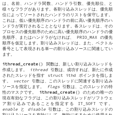
は、名前、ハンドラ関数、ハンドラ引数、優先順位、と
様々なフラグがあります。各割り込みスレッドは、優先順
位によってソートされたハンドラのリストを保守します。
これは、低い優先順序のハンドラの前に高い優先順序のハ
ンドラが実行されることとなります。各スレッドは、その
プロセスの優先順序のために高い優先順序のハンドラの優
先順序、またはハンドラがなければ、
PRIO_MAX
の優先
順序を仮定します。割り込みスレッドは、また、ベクトル
番号として表現される単一の割り込みソースに関連してい
ます。
ithread_create
() 関数は、新しい割り込みスレッドを
作成します。
ithread
引数は、成功すれば、新たに作成
されたスレッドを指す
struct ithd
ポインタを指しま
す。
vector
引数は、このスレッドに関連する割り込み
ソースを指定します。
flags
引数は、このスレッドの特
性のマスクです。
ithread_create
() のための唯一の
現在有効なフラグは、この割り込みスレッドがソフトウェ
ア割り込みであることを指定する
IT_SOFT
です。
enable
と
disable
引数は、この割り込みスレッドの
割り込みソースを有効にして、無効にするために使用され