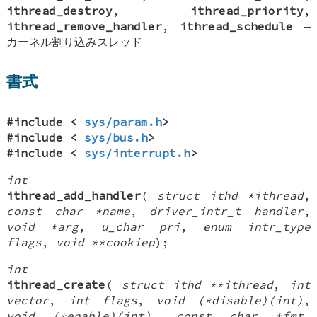
ithread_destroy
,
ithread_priority
,
ithread_remove_handler
,
ithread_schedule
—
カーネル割り込みスレッド
書式
#include <
sys/param.h
>
#include <
sys/bus.h
>
#include <
sys/interrupt.h
>
int
ithread_add_handler
(
struct ithd *ithread
,
const char *name
,
driver_intr_t handler
,
void *arg
,
u_char pri
,
enum intr_type
flags
,
void **cookiep
);
int
ithread_create
(
struct ithd **ithread
,
int
vector
,
int flags
,
void (*disable)(int)
,
void (*enable)(int)
,
const char *fmt
,