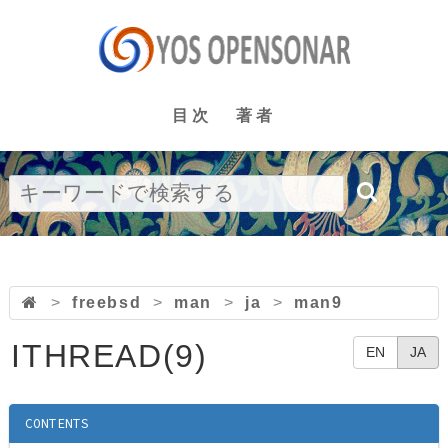
目次
著者
>
freebsd
>
man
>
ja
>
man9
ITHREAD(9)
EN
JA
CONTENTS