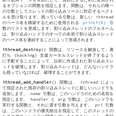
るオプションの関数を指定します。関数は、それらの唯一
の引数としてスレッドの割り込みソースに対応するベクト
ルを受け取ります。残っている引数は、新しい ithread
のベース名を構築するために使用される
printf(9)
引
数のリストを形成します。割り込みスレッドのフルネーム
は、割り込みハンドラのすべての名前で割り込みスレッド
のベース名を連結することによって形成されます。
ithread_destroy
() 関数は、リソースを解放して、裏
打ち (backing) 支援カーネルスレッドが終了するよう
に手配することによって、以前に作成された割り込みスレ
ッドを破壊します。割り込みスレッドは、どんなハンドラ
も残っていなければ、破壊することができます。
ithread_add_handler
() 関数は、
ithread
によっ
て指定された既存の割り込みスレッドに新しいハンドラを
追加します。
name
引数は、このハンドラのための名前を
指定します。
handler
と
arg
引数は、このハンドラを
実行する関数と、それに渡す引数を与えます。
pri
引数
は、このハンドラの優先順位を指定して、このスレッドの