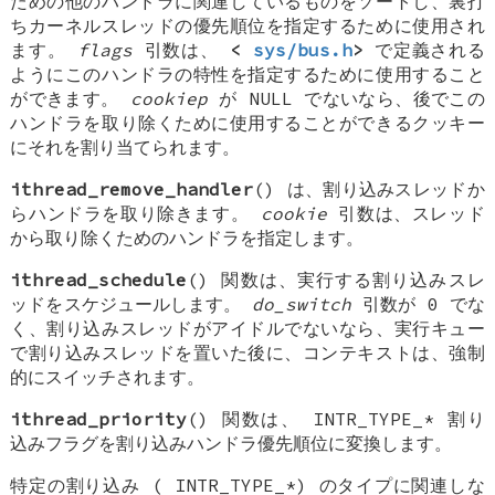
ための他のハンドラに関連しているものをソートし、裏打
ちカーネルスレッドの優先順位を指定するために使用され
ます。
flags
引数は、
<
sys/bus.h
>
で定義される
ようにこのハンドラの特性を指定するために使用すること
ができます。
cookiep
が
NULL
でないなら、後でこの
ハンドラを取り除くために使用することができるクッキー
にそれを割り当てられます。
ithread_remove_handler
() は、割り込みスレッドか
らハンドラを取り除きます。
cookie
引数は、スレッド
から取り除くためのハンドラを指定します。
ithread_schedule
() 関数は、実行する割り込みスレ
ッドをスケジュールします。
do_switch
引数が 0 でな
く、割り込みスレッドがアイドルでないなら、実行キュー
で割り込みスレッドを置いた後に、コンテキストは、強制
的にスイッチされます。
ithread_priority
() 関数は、
INTR_TYPE_*
割り
込みフラグを割り込みハンドラ優先順位に変換します。
特定の割り込み (
INTR_TYPE_*
) のタイプに関連しな