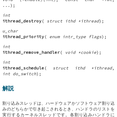
...
);
int
ithread_destroy
(
struct ithd *ithread
);
u_char
ithread_priority
(
enum intr_type flags
);
int
ithread_remove_handler
(
void *cookie
);
int
ithread_schedule
(
struct ithd *ithread
,
int do_switch
);
解説
割り込みスレッドは、ハードウェアかソフトウェア割り込
みのどちらかで引き起こされるとき、ハンドラのリストを
実行するカーネルスレッドです。各割り込みハンドラに