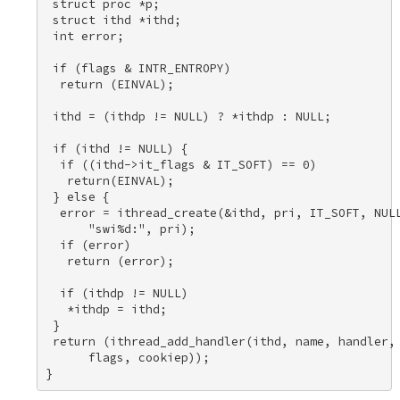
 struct proc *p; 

 struct ithd *ithd; 

 int error; 

 if (flags & INTR_ENTROPY) 

  return (EINVAL); 

 ithd = (ithdp != NULL) ? *ithdp : NULL; 

 if (ithd != NULL) { 

  if ((ithd->it_flags & IT_SOFT) == 0) 

   return(EINVAL); 

 } else { 

  error = ithread_create(&ithd, pri, IT_SOFT, NULL
      "swi%d:", pri); 

  if (error) 

   return (error); 

  if (ithdp != NULL) 

   *ithdp = ithd; 

 } 

 return (ithread_add_handler(ithd, name, handler, 
      flags, cookiep)); 

}