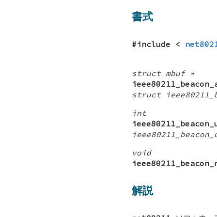
書式
#include <
net802
struct mbuf *
ieee80211_beacon_
struct ieee80211_
int
ieee80211_beacon_
ieee80211_beacon_
void
ieee80211_beacon_
解説