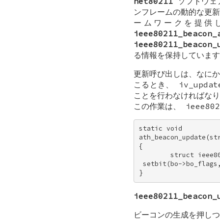
net80211
ソフトウェア
ンフレームの動的な更新
ームワークを提供
ieee80211_beacon_
ieee80211_beacon_
る情報を保持しています
更新呼び出しは、なにか
こるとき、
iv_updat
ことを行わなければなり
この作業は、
ieee802
static void 

ath_beacon_update(str
{ 

        struct ieee8
 setbit(bo->bo_flags,
}
ieee80211_beacon_
ビーコンの生成を押しつ