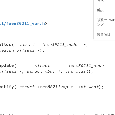
解説
複数の V
11/ieee80211_var.h
>
ング
関連項目
alloc
(
struct ieee80211_node *
,
beacon_offsets *
);
update
(
struct ieee80211_nod
offsets *
,
struct mbuf *
,
int mcast
);
notify
(
struct ieee80211vap *
,
int what
);