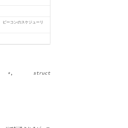
AP ビーコンのスケジューリ
e *
,
struct