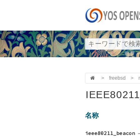
>
freebsd
>
IEEE8021
名称
ieee80211_beacon