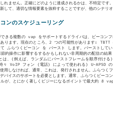
しれません。正確にどのように達成されるかは、不特定です。
新して、適切な情報要素を抜粋することですが、他のシナリオ
ビーコンのスケジューリング
できる複数の vap をサポートするドライバは、ビーコン
あります。現在のところ、2 つの可能性があります: TBTT
えて
ふらつくビーコン
を
バースト
します。バーストしてい
源節約操作に影響するするかもしれない非周期的の配信の結果
ることは、(例えば、ランダムにバーストフレームを順序付ける
々 VoIP フォン (電話) によって使われる) U-APSD
使用しなければ、通常、これは、発行されません。ふらつくフ
デバイスのサポートを必要とします。通常、ふらつくビーコン
ルが、とにかく著しくビジーになるポイントで最大約 8 va