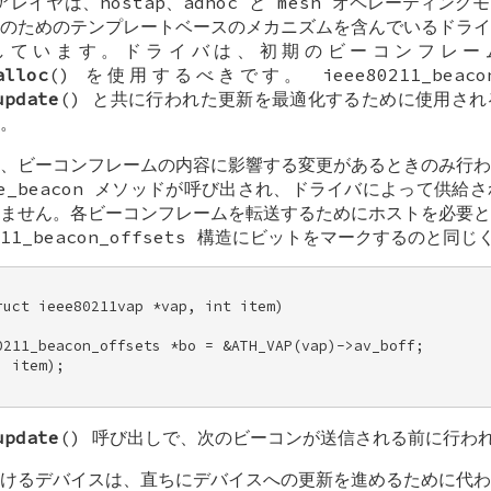
レイヤは、hostap、adhoc と mesh オペレーティン
のためのテンプレートベースのメカニズムを含んでいるドライ
しています。ドライバは、初期のビーコンフレー
alloc
() を使用するべきです。
ieee80211_beaco
update
() と共に行われた更新を最適化するために使用さ
。
、ビーコンフレームの内容に影響する変更があるときのみ行わ
e_beacon
メソッドが呼び出され、ドライバによって供給さ
ません。各ビーコンフレームを転送するためにホストを必要と
11_beacon_offsets
構造にビットをマークするのと同じく
uct ieee80211vap *vap, int item) 

0211_beacon_offsets *bo = &ATH_VAP(vap)->av_boff; 

 item); 

update
() 呼び出しで、次のビーコンが送信される前に行わ
けるデバイスは、直ちにデバイスへの更新を進めるために代わ