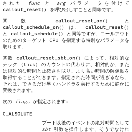
された
func
と
arg
パラメータを付けて
callout_reset
() を呼び出しすことと同等です。
関数
callout_reset_on
() と
callout_schedule_on
() は、
callout_reset
()
と
callout_schedule
() と同等ですが、コールアウト
のためのターゲット CPU を指定する特別なパラメータを
取ります。
関数
callout_reset_sbt_on
() によって、相対的な
チック (tick) のカウントの代わりに、相対的か、また
は絶対的な時間と正確さを取り、より高い時間の解像度を
取得することができます。指定された時間が過ぎるなら、
それは、できるだけ早くハンドラを実行するために静かに
変換されます。
次の
flags
が指定されます:
C_ALSOLUTE
ブート以後のイベントの絶対時間として
sbt
引数を操作します、そうでなけれ