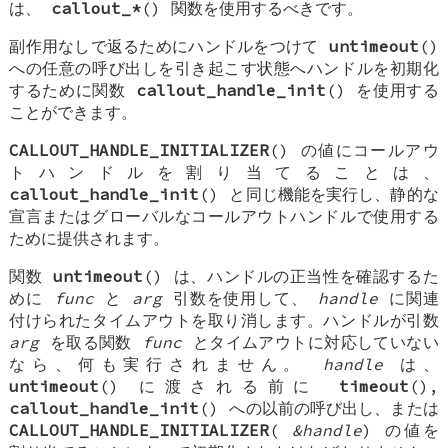
は、
callout_*
() 関数を使用するべきです。
副作用なしで返るためにハンドルをつけて
untimeout
()
への任意の呼び出しを引き起こす状態へハンドルを初期化
するために関数
callout_handle_init
() を使用する
ことができます。
CALLOUT_HANDLE_INITIALIZER
() の値にコールアウ
トハンドルを割り当てることは、
callout_handle_init
() と同じ機能を実行し、静的な
宣言またはグローバルなコールアウトハンドルで使用する
ために提供されます。
関数
untimeout
() は、ハンドルの正当性を確認するた
めに
func
と
arg
引数を使用して、
handle
に関連
付けられたタイムアウトを取り消します。ハンドルが引数
arg
を取る関数
func
とタイムアウトに対応していない
なら、何も実行されません。
handle
は、
untimeout
() に渡される前に
timeout
(),
callout_handle_init
() への以前の呼び出し、または
CALLOUT_HANDLE_INITIALIZER
(
&handle
) の値を