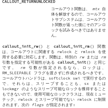
CALLOUT_RETURNUNLOCKED
コールアウト関数は、
mtx
自
体を解放するので、コールアウ
トサブシステムは、コールアウ
ト関数が返った後にそのアンロ
ックを試みるべきではありませ
ん。
callout_init_rw
() と
callout_init_rm
() 関数
は、コールアウトに関連する rwlock と rmlock を使
用する必要に対応します。関数は、特別の
rw
または
rm
引数を指定する可能性がある
callout_init
() と同じ
です。
rm
引数が指定されるなら、ロックは、
RM_SLEEPABLE
フラグを渡さずに作成されるべきです。
コールアウトハンドラは、softclock swi で実行するの
で、それらは、スリープすることも、sx または
lockmgr のようなスリープ可能なロックを獲得すること
もできないので、使用可能なロッククラスは、現在ミュー
テック、rwlock とスリープ可能でない rmlock に制限
されます。次の
flags
が指定されます: