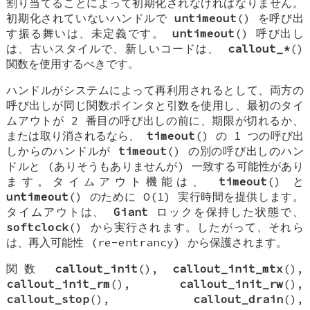
割り当てることによって初期化されなければなりません。
初期化されていないハンドルで
untimeout
() を呼び出
す振る舞いは、未定義です。
untimeout
() 呼び出し
は、古いスタイルで、新しいコードは、
callout_*
()
関数を使用するべきです。
ハンドルがシステムによって再利用されるとして、両方の
呼び出しが同じ関数ポインタと引数を使用し、最初のタイ
ムアウトが 2 番目の呼び出しの前に、期限が切れるか、
または取り消されるなら、
timeout
() の 1 つの呼び出
しからのハンドルが
timeout
() の別の呼び出しのハン
ドルと (ありそうもありませんが) 一致する可能性があり
ます。タイムアウト機能は、
timeout
() と
untimeout
() のために O(1) 実行時間を提供します。
タイムアウトは、
Giant
ロックを保持した状態で、
softclock
() から実行されます。したがって、それら
は、再入可能性 (re-entrancy) から保護されます。
関数
callout_init
(),
callout_init_mtx
(),
callout_init_rm
(),
callout_init_rw
(),
callout_stop
(),
callout_drain
(),