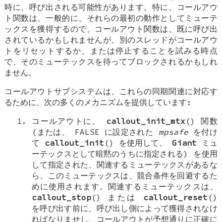
時に、呼び出される可能性があります。特に、コールアウ
ト関数は、一般的に、それらの最初の動作としてミューテ
ックスを獲得するので、コールアウト関数は、既に呼び出
されているかもしれませんが、別のスレッドがコールアウ
トをリセットするか、または停止することを試みる時点
で、そのミューテックスを待ってブロックされるかもしれ
ません。
コールアウトサブシステムは、これらの同期関連に対応す
るために、次の多くのメカニズムを提供しています:
コールアウトに、
callout_init_mtx
() 関数
(または、
FALSE
に設定された
mpsafe
を付け
て
callout_init
() を使用して、
Giant
ミュ
ーテックスとして暗黙のうちに指定される) を使用
して指定された、関連するミューテックスがあるな
ら、このミューテックスは、競合条件を回避するた
めに使用されます。関連するミューテックスは、
callout_stop
() または
callout_reset
()
を呼び出す前に、呼び出し側によって獲得されなけ
ればなりませし、コールアウトが予想通りに正確に