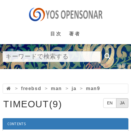
目次
著者
>
freebsd
>
man
>
ja
>
man9
TIMEOUT(9)
EN
JA
CONTENTS