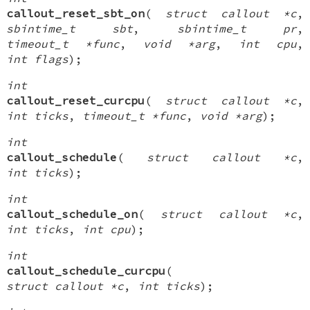
callout_reset_sbt_on
(
struct callout *c
,
sbintime_t sbt
,
sbintime_t pr
,
timeout_t *func
,
void *arg
,
int cpu
,
int flags
);
int
callout_reset_curcpu
(
struct callout *c
,
int ticks
,
timeout_t *func
,
void *arg
);
int
callout_schedule
(
struct callout *c
,
int ticks
);
int
callout_schedule_on
(
struct callout *c
,
int ticks
,
int cpu
);
int
callout_schedule_curcpu
(
struct callout *c
,
int ticks
);