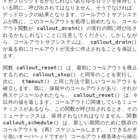
トがブロックするかもしれないあらゆるロックを保持して
いる間に、呼び出されてはなりません、そうでなければ、
デッドロックの結果となります。コールアウトサブシステ
ムが既に、このコールアウトを処理し始めたなら、コール
アウト関数が
callout_drain
() の実行の間に呼び出さ
れるかもしれないことに注意してください。しかしなが
ら、コールアウトサブシステムは、
callout_drain
()
が返る前にコールアウトが完全に停止されることを保証し
ます。
関数
callout_reset
() は、最初にコールアウトを廃止
するために
callout_stop
() と同等のことを実行し、
次に、
timeout
() と同じ方法で新しいコールアウトを
確立します。既に、保留中のコールアウトがあり、それが
再スケジュールされたなら、
callout_reset
() は、0
以外の値を返します。コールアウトに関連しているミュー
テックスがあるなら、この関数が呼び出されるとき、その
ミューテックスは、保持されなければなりません。関数
callout_schedule
() は、新しい期間のために既存の
コールアウトを (再) スケジュールします。 (できるかぎ
り低いオーバヘッドですが) コールアウト構造体から抽出