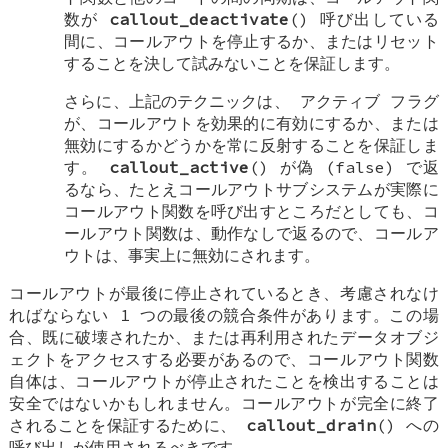
数が
callout_deactivate
() 呼び出している
間に、コールアウトを停止するか、またはリセット
することを決して試みないことを保証します。
さらに、上記のテクニックは、
アクティブ
フラグ
が、コールアウトを効果的に有効にするか、または
無効にするかどうかを常に反射することを保証しま
す。
callout_active
() が偽 (false) で返
るなら、たとえコールアウトサブシステムが実際に
コールアウト関数を呼び出すところだとしても、コ
ールアウト関数は、動作なしで返るので、コールア
ウトは、事実上に無効にされます。
コールアウトが最後に停止されているとき、考慮されなけ
ればならない 1 つの最後の競合条件があります。この場
合、既に破壊されたか、または再利用されたデータオブジ
ェクトをアクセスする必要があるので、コールアウト関数
自体は、コールアウトが停止されたことを検出することは
安全ではないかもしれません。コールアウトが完全に終了
されることを保証するために、
callout_drain
() への
呼び出しが使用されるべきです。