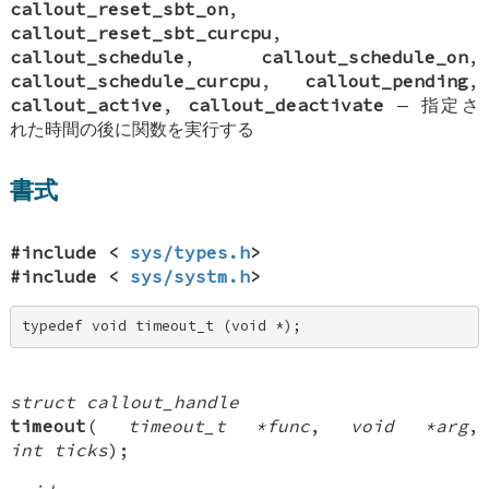
callout_reset_sbt_on
,
callout_reset_sbt_curcpu
,
callout_schedule
,
callout_schedule_on
,
callout_schedule_curcpu
,
callout_pending
,
callout_active
,
callout_deactivate
—
指定さ
れた時間の後に関数を実行する
書式
#include <
sys/types.h
>
#include <
sys/systm.h
>
typedef void timeout_t (void *);
struct callout_handle
timeout
(
timeout_t *func
,
void *arg
,
int ticks
);