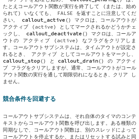
たとえコールアウト関数が実行を終了して (または、始め
られて) いなくても、
FALSE
を返すことに注意してくだ
さい。
callout_active
() マクロは、コールアウトが
アクティブ
(active) としてマークされるかどうかチェ
ックし、
callout_deactivate
() マクロは、コールア
ウトの
アクティブ
(active) なフラグをクリアしま
す。コールアウトサブシステムは、タイムアウトが設定さ
れるとき、
アクティブ
としてコールアウトをマークし、
callout_stop
() と
callout_drain
() の
アクティ
ブ
フラグをクリアしますが、通常、コールアウトがコール
アウト関数の実行を通して期限切れになるとき、クリア
し
ません
。
競合条件を回避する
コールアウトサブシステムは、それ自体のタイマのコンテ
キストからコールアウト関数を呼び出します。ある種類の
同期なしで、コールアウト関数は、別のスレッドによって
コールアウトを停止するか、またはリセットする試みと同