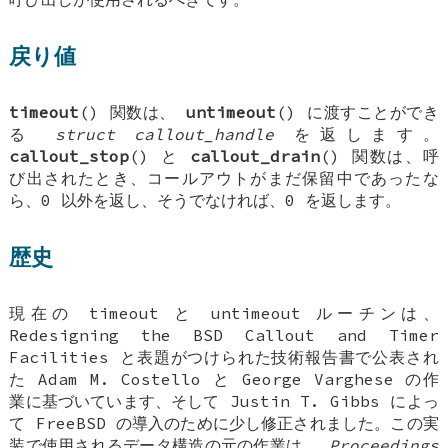
戻り値
timeout
() 関数は、
untimeout
() に渡すことができ
る
struct callout_handle
を返します。
callout_stop
() と
callout_drain
() 関数は、呼
び出されたとき、コールアウトがまだ保留中であったな
ら、0 以外を返し、そうでなければ、0 を返します。
歴史
現在の timeout と untimeout ルーチンは、
Redesigning the BSD Callout and Timer
Facilities
と表題がつけられた技術報告書で公表され
た
Adam M. Costello
と
George Varghese
の作
業に基づいています、そして
Justin T. Gibbs
によっ
て
FreeBSD
の導入のために少し修正されました。この実
装で使用されるデータ構造の元の作業は、
Proceedings