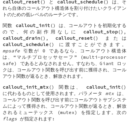
callout_reset
() と
callout_schedule
() は、そ
れら自体のコールアウト構造体を割り付けたいクライアン
トのための低レベルのルーチンです。
関数
callout_init
() は、コールアウトを初期化する
ので、何の副作用なしに
callout_stop
(),
callout_drain
(),
callout_reset
() または
callout_schedule
() に渡すことができます。
mpsafe
引数が 0 であるなら、コールアウト構造体
は、“マルチプロセッサセーフ” (multi-processor
safe) であるとみなされません。すなわち、Giant ロッ
クは、コールアウト関数を呼び出す前に獲得され、コール
アウト関数が返るとき、解放されます。
callout_init_mtx
() 関数は、
callout_init
()
に代わるものとして使用されます。パラメータ
mtx
は、
コールアウト関数を呼び出す前にコールアウトサブシステ
ムによって獲得され、コールアウト関数が返るとき、解放
されるミューテックス (mutex) を指定します。次の
flags
が指定されます: