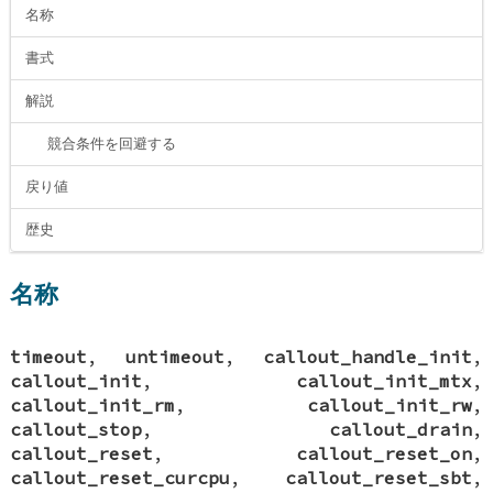
名称
書式
解説
競合条件を回避する
戻り値
歴史
名称
timeout
,
untimeout
,
callout_handle_init
,
callout_init
,
callout_init_mtx
,
callout_init_rm
,
callout_init_rw
,
callout_stop
,
callout_drain
,
callout_reset
,
callout_reset_on
,
callout_reset_curcpu
,
callout_reset_sbt
,