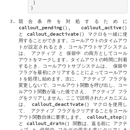
 } 

}
競合条件を対処するために
callout_pending
(),
callout_active
()
と
callout_deactivate
() マクロを一緒に使
用することができます。コールアウトのタイムアウ
トが設定されるとき、コールアウトサブシステム
は、
アクティブ
と
保留中
の両方としてコール
アウトをマークします。タイムアウトの時間に到着
するとき、コールアウトサブシステムは、
保留中
フラグを最初にクリアすることによってコールアウ
トを処理し始めます。次に、
アクティブ
フラグを
変更しないで、コールアウト関数を呼び出し、コー
ルアウト関数が返った後でさえ、
アクティブ
フラ
グをクリアしません。ここで説明されたメカニズム
は、
callout_deactivate
() マクロを使用し
て、
アクティブ
フラグをクリアすることをコール
アウト関数自体に要求します。
callout_stop
()
と
callout_drain
() 関数は、返る前に
アクテ
ィブ
と
保留中
フラグの両方を常にクリアしま