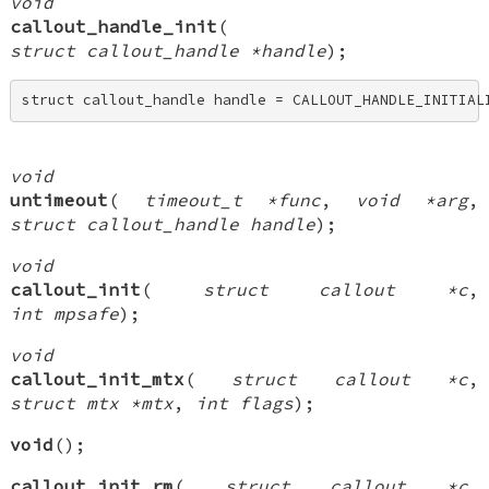
void
callout_handle_init
(
struct callout_handle *handle
);
struct callout_handle handle = CALLOUT_HANDLE_INITIAL
void
untimeout
(
timeout_t *func
,
void *arg
,
struct callout_handle handle
);
void
callout_init
(
struct callout *c
,
int mpsafe
);
void
callout_init_mtx
(
struct callout *c
,
struct mtx *mtx
,
int flags
);
void
();
callout_init_rm
(
struct callout *c
,