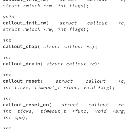
struct rmlock *rm
,
int flags
);
void
callout_init_rw
(
struct callout *c
,
struct rwlock *rw
,
int flags
);
int
callout_stop
(
struct callout *c
);
int
callout_drain
(
struct callout *c
);
int
callout_reset
(
struct callout *c
,
int ticks
,
timeout_t *func
,
void *arg
);
int
callout_reset_on
(
struct callout *c
,
int ticks
,
timeout_t *func
,
void *arg
,
int cpu
);
int