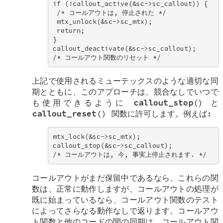
if (!callout_active(&sc->sc_callout)) { 

 /* コールアウトは, 停止された */ 

 mtx_unlock(&sc->sc_mtx); 

 return; 

} 

callout_deactivate(&sc->sc_callout); 

/* コールアウト関数のリセット */
上記で使用されるミューテックスのような適切な同
期とともに、このアプローチは、競合なしでいつで
も使用できるように
callout_stop
() と
callout_reset
() 関数に許可します。例えば:
mtx_lock(&sc->sc_mtx); 

callout_stop(&sc->sc_callout); 

/* コールアウトは, 今, 事実上停止されます. */
コールアウトがまだ保留中であるなら、これらの関
数は、正常に動作しますが、コールアウトの処理が
既に始まっているなら、コールアウト関数のテスト
によってさらなる動作なしで返ります。コールアウ
ト関数と他のコードの間の同期は、コールアウト関