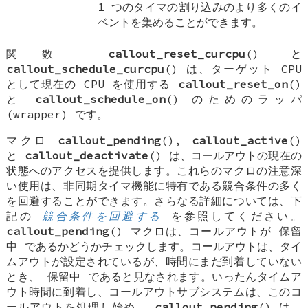
1 つのタイマの割り込みのより多くのイ
ベントを集めることができます。
関数
callout_reset_curcpu
() と
callout_schedule_curcpu
() は、ターゲット CPU
として現在の CPU を使用する
callout_reset_on
()
と
callout_schedule_on
() のためのラッパ
(wrapper) です。
マクロ
callout_pending
(),
callout_active
()
と
callout_deactivate
() は、コールアウトの現在の
状態へのアクセスを提供します。これらのマクロの注意深
い使用は、非同期タイマ機能に特有である競合条件の多く
を回避することができます。さらなる詳細については、下
記の
競合条件を回避する
を参照してください。
callout_pending
() マクロは、コールアウトが
保留
中
であるかどうかチェックします。コールアウトは、タイ
ムアウトが設定されているが、時間にまだ到着していない
とき、
保留中
であると見なされます。いったんタイムア
ウト時間に到着し、コールアウトサブシステムは、このコ
ールアウトを処理し始め、
callout_pending
() は、