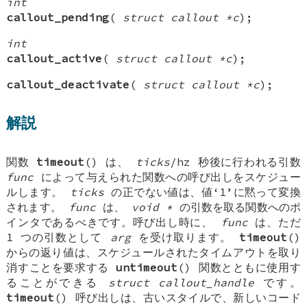
int
callout_pending
(
struct callout *c
);
int
callout_active
(
struct callout *c
);
callout_deactivate
(
struct callout *c
);
解説
関数
timeout
() は、
ticks
/hz 秒後に行われる引数
func
によって与えられた関数への呼び出しをスケジュー
ルします。
ticks
の正でない値は、値‘1’に黙って変換
されます。
func
は、
void *
の引数を取る関数へのポ
インタであるべきです。呼び出し時に、
func
は、ただ
1 つの引数として
arg
を受け取ります。
timeout
()
からの返り値は、スケジュールされたタイムアウトを取り
消すことを要求する
untimeout
() 関数とともに使用す
ることができる
struct callout_handle
です。
timeout
() 呼び出しは、古いスタイルで、新しいコード