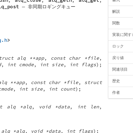
lq_post
—
非同期ロギングキュー
解説
関数
実装に関す
q.h
>
ロック
truct alq **app
,
const char *file
,
戻り値
d
,
int cmode
,
int size
,
int flags
);
関連項目
歴史
alq **app
,
const char *file
,
struct
cmode
,
int size
,
int count
);
作者
ct alq *alq
,
void *data
,
int len
,
 alq *alq
,
void *data
,
int flags
);