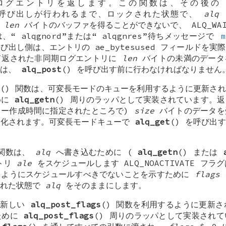
ログエントリを返します。この関数は、その後
 呼び出しが行われるまで、ロックされた状態で、
alq
に
len
バイトのバッファを得ることができないで、
ALQ_WA
は、“
alqgnord
”または“
alqgnres
”待ちメッセージで
m
出し側は、エントリの ae_bytesused フィールドを
て返された非同期ログエントリに
len
バイトの未満のデータ
れは、
alq_post
() を呼び出す前に行わなければなりません
t
() 関数は、可変長モードのキューを利用するように更新さ
めに
alq_getn
() 周りのラッパとして実装されています。
ー作成時間に指定されたところで)
size
バイトのデータを
期化されます。可変長モードキューで
alq_get
() を呼び出
 関数は、
alq
へ書き込むために (
alq_getn
() または
ントリ
ale
をスケジュールします ALQ_NOACTIVATE フ
るようにスケジュールすべきでないことを示すために
flags
された状態で
alq
をそのままにします。
、新しい
alq_post_flags
() 関数を利用するように更新
ために
alq_post_flags
() 周りのラッパとして実装され