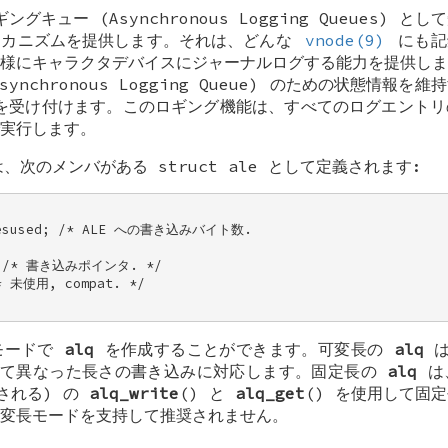
キュー (Asynchronous Logging Queues) 
メカニズムを提供します。それは、どんな
vnode(9)
にも記
様にキャラクタデバイスにジャーナルログする能力を提供しま
ynchronous Logging Queue) のための状態情報
受け付けます。このロギング機能は、すべてのログエントリ
実行します。
は、次のメンバがある
struct ale
として定義されます:
ytesused; /* ALE への書き込みバイト数. 

a; /* 書き込みポインタ. */ 

* 未使用, compat. */ 

モードで
alq
を作成することができます。可変長の
alq
用して異なった長さの書き込みに対応します。固定長の
alq
は
される) の
alq_write
() と
alq_get
() を使用して固
変長モードを支持して推奨されません。