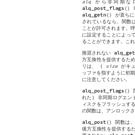
alq
から非同期な
alq_post_flags
()
alq_getn
() が直ち
されているなら、関数
ことが許可されます。呼び
に設定することによっ
ることができます。こ
推奨されない
alq_ge
方互換性を提供するた
リは、 (
size
がキュ
ッファを指すように初
に注意してください。
alq_post_flags
()
れた) 非同期ログエ
ィスクをフラッシュす
の関数は、アンロック
alq_post
() 関数は
後方互換性を提供する