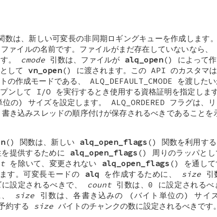
 関数は、新しい可変長の非同期ロギングキューを作成します
るファイルの名前です。ファイルがまだ存在していないなら
ます。
cmode
引数は、ファイルが
alq_open
() によって
ドとして
vn_open
() に渡されます。この API のカスタ
ルトの作成モードである、
ALQ_DEFAULT_CMODE
を渡したい
プンして I/O を実行するとき使用する資格証明を指定しま
位の) サイズを設定します。 ALQ_ORDERED フラグは
書き込みスレッドの順序付けが保存されるべきであること
en
() 関数は、新しい
alq_open_flags
() 関数を利用す
性を提供するために
alq_open_flags
() 周りのラッパと
nt
を除いて、変更されない
alq_open_flags
() を通し
します。可変長モードの
alq
を作成するために、
size
引
イズに設定されるべきで、
count
引数は、0 に設定されるべ
に、
size
引数は、各書き込みの (バイト単位の) サイ
予約する
size
バイトのチャンクの数に設定されるべきです