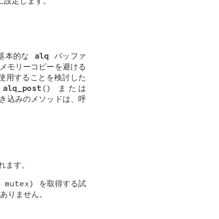
に設定します。
基本的な
alq
バッファ
メモリーコピーを避ける
を使用することを検討した
と
alq_post
() または
書き込みのメソッドは、呼
されます。
 mutex) を取得する試
ありません。