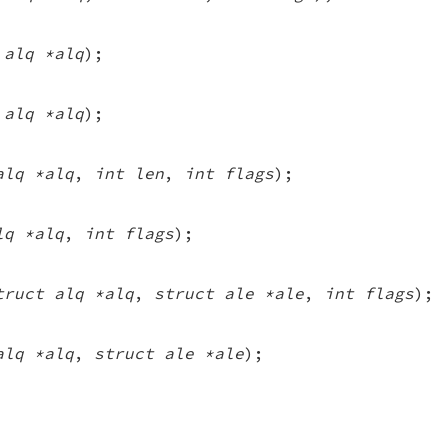
 alq *alq
);
 alq *alq
);
alq *alq
,
int len
,
int flags
);
lq *alq
,
int flags
);
truct alq *alq
,
struct ale *ale
,
int flags
);
alq *alq
,
struct ale *ale
);