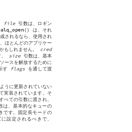
。
file
引数は、ロギン
、
alq_open
() は、それ
作成されるなら、使用され
マは、ほとんどのアプリケー
かもしれません。
cred
す。
size
引数は、基本
、リソースを解放するために
を示す
flags
を通して渡
るように更新されていない
して実装されています。そ
てすべての引数に渡され、
数は、基本的なキューの
きです。固定長モードの
ズに設定されるべきで、
。