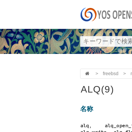
>
freebsd
>
ALQ(9)
名称
alq
,
alq_open_
alq_write
,
alq_fl