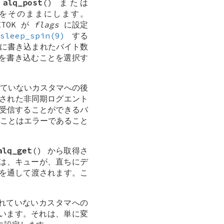
の
alq_post
() または
をそのままにします。
ITOK
が
flags
に設定
sleep_spin(9)
する
実際に書き込まれたバイト数
を書き込むことを選択す
。
れていないカスタマへの後
返された非同期ログエント
受信することができるバ
すことはエラーであること
alq_get
() から取得さ
ラグは、キューが、直ちにデ
を通して渡されます。こ
されていないカスタマへの
ています。それは、単に変