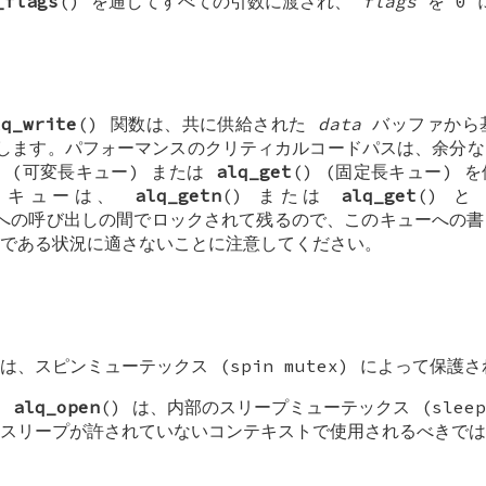
_flags
() を通してすべての引数に渡され、
flags
を 0 
lq_write
() 関数は、共に供給された
data
バッファから
します。パフォーマンスのクリティカルコードパスは、余分な
) (可変長キュー) または
alq_get
() (固定長キュー) 
。キューは、
alq_getn
() または
alq_get
() 
 への呼び出しの間でロックされて残るので、このキューへの
である状況に適さないことに注意してください。
、スピンミューテックス (spin mutex) によって保護
と
alq_open
() は、内部のスリープミューテックス (sleep
スリープが許されていないコンテキストで使用されるべきでは