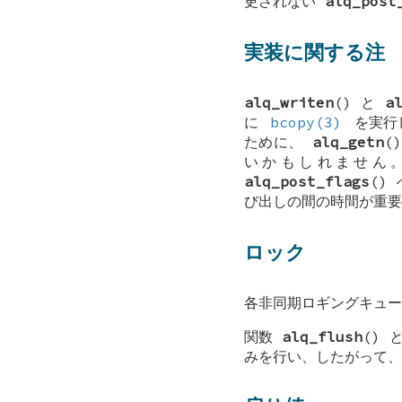
更されない
alq_post
実装に関する注
alq_writen
() と
a
に
bcopy(3)
を実行
ために、
alq_getn
(
いかもしれません
alq_post_flags
()
び出しの間の時間が重要
ロック
各非同期ロギングキューは
関数
alq_flush
() 
みを行い、したがって、