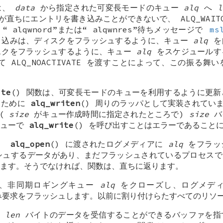
は、
data
から指定された可変長モードのキュー
alq
へ
l
 が直ちにエントリを書き込みことができないで、
ALQ_WAIT
、“
alqwnord
”または“
alqwnres
”待ちメッセージで
ms
き込みは、ディスクをフラッシュするように、キュー
alq
を
スクをフラッシュするように、キュー
alq
をスケジュールす
 ALQ_NOACTIVATE を渡すことによって、この振る
ite
() 関数は、可変長モードのキューを利用するように更
るために
alq_writen
() 周りのラッパとして実装されてい
(
size
がキュー作成時間に指定されたところで)
size
バ
キューで
alq_write
() を呼び出すことはエラーであること
は、
alq_open
() に渡されたログメディアに
alq
をフラッ
ュするデータがあり、まだフラッシュされているプロセスでな
ます。そうでなければ、関数は、直ちに返ります。
は、非同期ロギングキュー
alq
をクローズし、ログメディ
書き込み要求をフラッシュします。以前に割り付けらたすべてのリソ
、
len
バイトのデータを受信することができるバッファを指