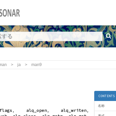
man
>
ja
>
man9
CONTENTS
名称
flags
,
alq_open
,
alq_writen
,
ush
,
alq_close
,
alq_getn
,
alq_get
,
書式