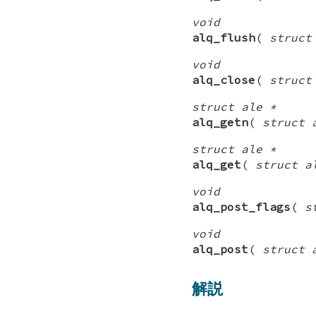
void
alq_flush
(
struct
void
alq_close
(
struct
struct ale *
alq_getn
(
struct 
struct ale *
alq_get
(
struct a
void
alq_post_flags
(
s
void
alq_post
(
struct 
解説