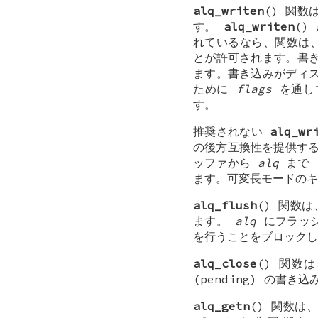
alq_writen
() 関数
す。
alq_writen
()
れているなら、関数は
とが許可されます。書
ます。書き込みがディ
ために
flags
を通して
す。
推奨されない
alq_wr
の後方互換性を提供す
ッファから
alq
まで 
ます。可変長モードの
alq_flush
() 関数
ます。
alq
にフラッシ
を行うことをブロックし
alq_close
() 関数
(pending) の
alq_getn
() 関数は