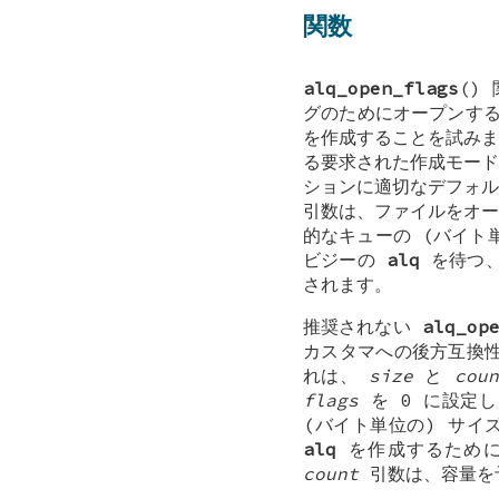
関数
alq_open_flags
()
グのためにオープンす
を作成することを試み
る要求された作成モー
ションに適切なデフォ
引数は、ファイルをオー
的なキューの (バイト単
ビジーの
alq
を待つ、
されます。
推奨されない
alq_op
カスタマへの後方互換
れは、
size
と
cou
flags
を 0 に設定
(バイト単位の) サ
alq
を作成するため
count
引数は、容量を