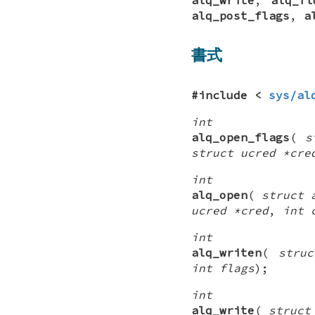
alq_post_flags
,
a
書式
#include <
sys/al
int
alq_open_flags
(
s
struct ucred *cre
int
alq_open
(
struct 
ucred *cred
,
int 
int
alq_writen
(
stru
int flags
);
int
alq_write
(
struct