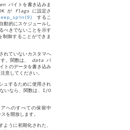
en
バイトを書き込みま
OK
が
flags
に設定さ
leep_spin(9)
するこ
自動的にスケジュールし
るべきでないことを示す
舞いを制御することができま
新されていないカスタマへ
ます。関数は、
data
バ
イトのデータを書き込み
に注意してください。
シュするために使用され
いなら、関数は、I/O
アへのすべての保留中
ースを開放します。
すように初期化された、