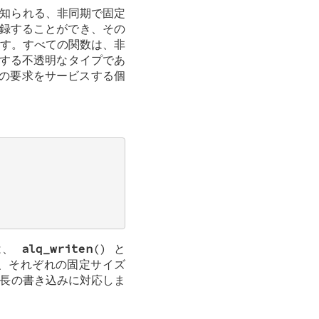
として知られる、非同期で固定
録することができ、その
す。すべての関数は、非
を維持する不透明なタイプであ
の要求をサービスする個
は、
alq_writen
() と
、それぞれの固定サイズ
定長の書き込みに対応しま