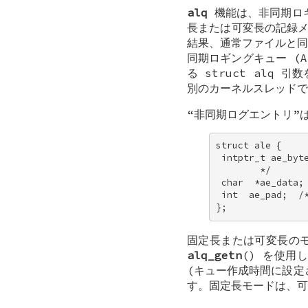
alq
機能は、非同期ロギング
長または可変長の記録
結果、通常ファイルと同
同期ロギングキュー (As
る
struct alq
引数を
別のカーネルスレッドで
“非同期ログエントリ”
struct ale { 

 intptr_t ae_b
        */ 

 char  *ae_dat
 int  ae_pad;  /
};
固定長または可変長の
alq_getn
() を使
(キュー作成時間に設定
す。固定長モードは、可