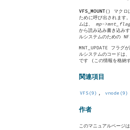
VFS_MOUNT
() マク
ために呼び出されます
ムは、
mp->mnt_fla
から読み込み書き込みす
ルシステムのための N
MNT_UPDATE
フラグが
ルシステムのコードは、
です (この情報を格納
関連項目
VFS(9)
,
vnode(9)
作者
このマニュアルページ