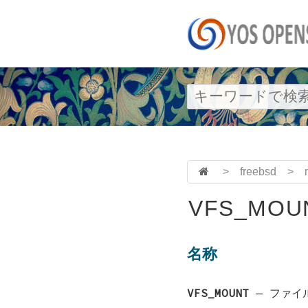
>
freebsd
>
VFS_MOUN
名称
VFS_MOUNT
—
ファイ