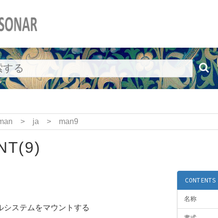
man
>
ja
>
man9
T(9)
CONTENTS
名称
ルシステムをマウントする
書式