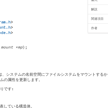
解説
関連項目
ram.h
>
unt.h
>
作者
ode.h
>
 mount *mp
);
ロは、システムの名前空間にファイルシステムをマウントする
ムの属性を更新します。
りです:
表している構造体。