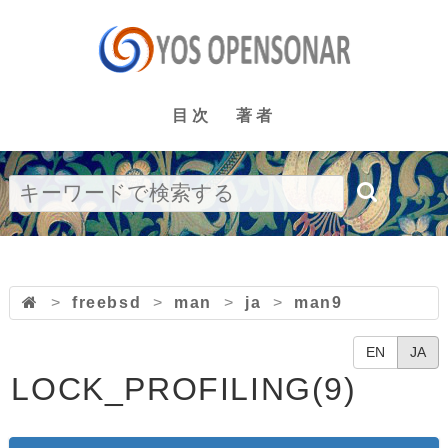
目次
著者
>
freebsd
>
man
>
ja
>
man9
EN
JA
LOCK_PROFILING(9)