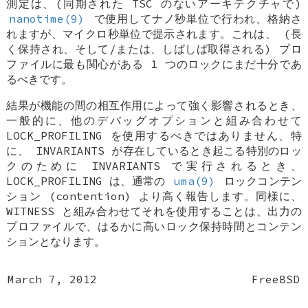
測定は、(同期された TSC のないアーキテクチャで)
nanotime(9)
で使用してナノ秒単位で行われ、格納さ
れますが、マイクロ秒単位で提示されます。これは、 (長
く保持され、そして/または、しばしば取得される) プロ
ファイルに最も関心がある 1 つのロックにまだ十分であ
るべきです。
結果が機能の間の相互作用によって強く影響されるとき、
一般的に、他のデバッグオプションと組み合わせて
LOCK_PROFILING
を使用するべきではありません、特
に、
INVARIANTS
が存在しているとき起こる特別のロッ
クのために
INVARIANTS
で実行されるとき、
LOCK_PROFILING
は、通常の
uma(9)
ロックコンテン
ション (contention) より高く報告します。同様に、
WITNESS
と組み合わせてそれを使用することは、出力の
プロファイルで、はるかに高いロック保持時間とコンテン
ションとなります。
March 7, 2012
FreeBSD