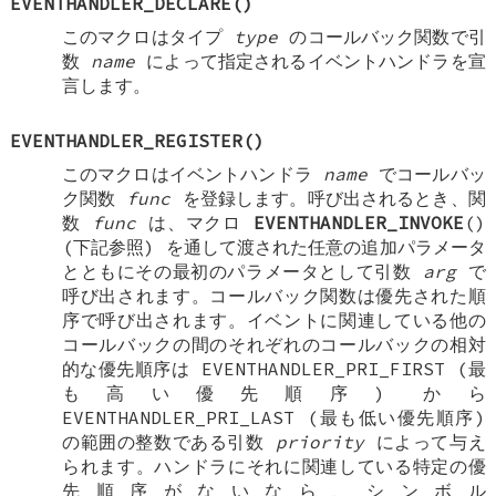
EVENTHANDLER_DECLARE
()
このマクロはタイプ
type
のコールバック関数で引
数
name
によって指定されるイベントハンドラを宣
言します。
EVENTHANDLER_REGISTER
()
このマクロはイベントハンドラ
name
でコールバッ
ク関数
func
を登録します。呼び出されるとき、関
数
func
は、マクロ
EVENTHANDLER_INVOKE
()
(下記参照) を通して渡された任意の追加パラメータ
とともにその最初のパラメータとして引数
arg
で
呼び出されます。コールバック関数は優先された順
序で呼び出されます。イベントに関連している他の
コールバックの間のそれぞれのコールバックの相対
的な優先順序は
EVENTHANDLER_PRI_FIRST
(最
も高い優先順序) から
EVENTHANDLER_PRI_LAST
(最も低い優先順序)
の範囲の整数である引数
priority
によって与え
られます。ハンドラにそれに関連している特定の優
先順序がないなら、シンボル