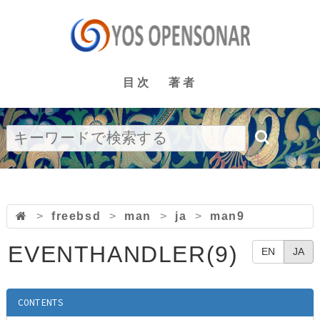
目次
著者
>
freebsd
>
man
>
ja
>
man9
EVENTHANDLER(9)
EN
JA
CONTENTS