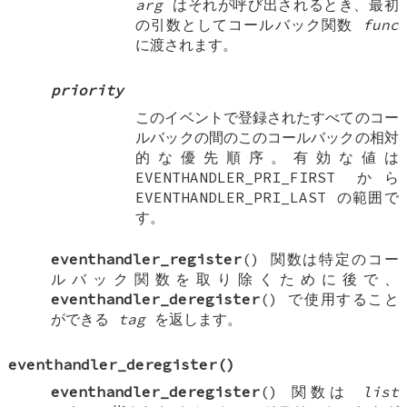
arg
はそれが呼び出されるとき、最初
の引数としてコールバック関数
func
に渡されます。
priority
このイベントで登録されたすべてのコー
ルバックの間のこのコールバックの相対
的な優先順序。有効な値は
EVENTHANDLER_PRI_FIRST
から
EVENTHANDLER_PRI_LAST
の範囲で
す。
eventhandler_register
() 関数は特定のコー
ルバック関数を取り除くために後で、
eventhandler_deregister
() で使用すること
ができる
tag
を返します。
eventhandler_deregister
()
eventhandler_deregister
() 関数は
list