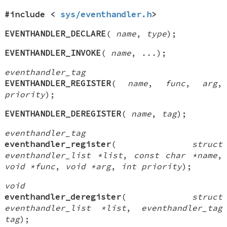
#include <
sys/eventhandler.h
>
EVENTHANDLER_DECLARE
(
name
,
type
);
EVENTHANDLER_INVOKE
(
name
,
...
);
eventhandler_tag
EVENTHANDLER_REGISTER
(
name
,
func
,
arg
,
priority
);
EVENTHANDLER_DEREGISTER
(
name
,
tag
);
eventhandler_tag
eventhandler_register
(
struct
eventhandler_list *list
,
const char *name
,
void *func
,
void *arg
,
int priority
);
void
eventhandler_deregister
(
struct
eventhandler_list *list
,
eventhandler_tag
tag
);