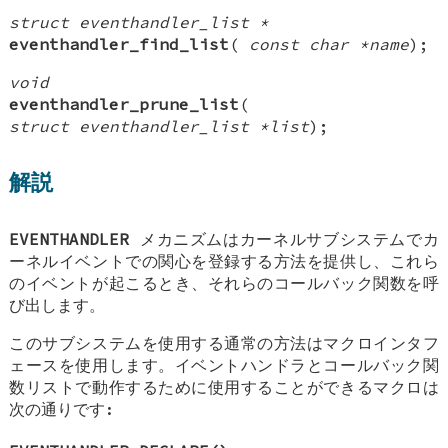
struct eventhandler_list *
eventhandler_find_list
(
const char *name
);
void
eventhandler_prune_list
(
struct eventhandler_list *list
);
解説
EVENTHANDLER
メカニズムはカーネルサブシステムでカ
ーネルイベントでの関心を登録する方法を提供し、これら
のイベントが起こるとき、それらのコールバック関数を呼
び出します。
このサブシステムを使用する通常の方法はマクロインタフ
ェースを使用します。イベントハンドラとコールバック関
数リストで動作するために使用することができるマクロは
次の通りです: