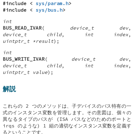
#include <
sys/param.h
>
#include <
sys/bus.h
>
int
BUS_READ_IVAR
(
device_t dev
,
device_t child
,
int index
,
uintptr_t *result
);
int
BUS_WRITE_IVAR
(
device_t dev
,
device_t child
,
int index
,
uintptr_t value
);
解説
これらの 2 つのメソッドは、子デバイスのバス特有の一
式のインスタンス変数を管理します。その意図は、個々の
異なるタイプのバスが (ISA バスなどのためのポートと
irqs のような) 1 組の適切なインスタンス変数を定義す
るということです。