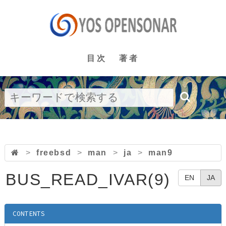
目次
著者
>
freebsd
>
man
>
ja
>
man9
BUS_READ_IVAR(9)
EN
JA
CONTENTS