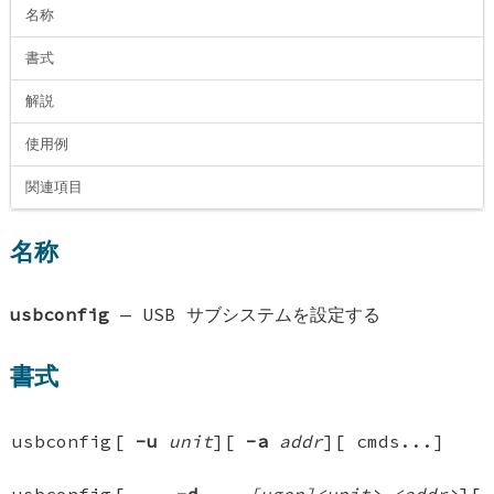
名称
書式
解説
使用例
関連項目
名称
usbconfig
—
USB サブシステムを設定する
書式
usbconfig
[
-u
unit
][
-a
addr
][
cmds...
]
usbconfig
[
-d
[ugen]<unit>.<addr>
][