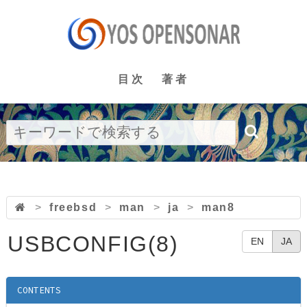
目次
著者
>
freebsd
>
man
>
ja
>
man8
USBCONFIG(8)
EN
JA
CONTENTS