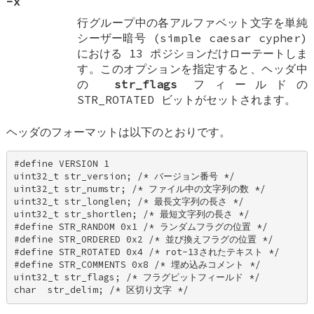
-x
行グループ中の各アルファベット文字を単純
シーザー暗号 (simple caesar cypher)
における 13 ポジションだけローテートしま
す。このオプションを指定すると、ヘッダ中
の
str_flags
フィールドの
STR_ROTATED
ビットがセットされます。
ヘッダのフォーマットは以下のとおりです。
#define VERSION 1 

uint32_t str_version; /* バージョン番号 */ 

uint32_t str_numstr; /* ファイル中の文字列の数 */ 

uint32_t str_longlen; /* 最長文字列の長さ */ 

uint32_t str_shortlen; /* 最短文字列の長さ */ 

#define STR_RANDOM 0x1 /* ランダムフラグの位置 */ 

#define STR_ORDERED 0x2 /* 並び換えフラグの位置 */ 

#define STR_ROTATED 0x4 /* rot-13されたテキスト */ 

#define STR_COMMENTS 0x8 /* 埋め込みコメント */ 

uint32_t str_flags; /* フラグビットフィールド */ 

char  str_delim; /* 区切り文字 */