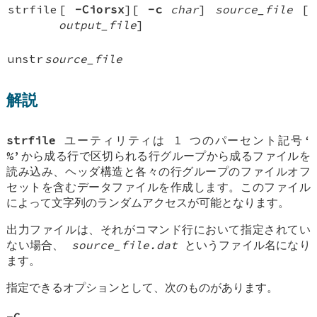
strfile
[
-Ciorsx
][
-c
char
]
source_file
[
output_file
]
unstr
source_file
解説
strfile
ユーティリティは 1 つのパーセント記号‘
%
’から成る行で区切られる行グループから成るファイルを
読み込み、ヘッダ構造と各々の行グループのファイルオフ
セットを含むデータファイルを作成します。このファイル
によって文字列のランダムアクセスが可能となります。
出力ファイルは、それがコマンド行において指定されてい
ない場合、
source_file
.dat
というファイル名になり
ます。
指定できるオプションとして、次のものがあります。
-C