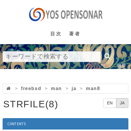
目次
著者
>
freebsd
>
man
>
ja
>
man8
STRFILE(8)
EN
JA
CONTENTS