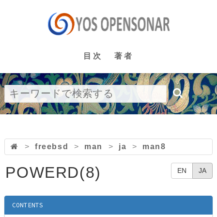
目次
著者
>
freebsd
>
man
>
ja
>
man8
POWERD(8)
EN
JA
CONTENTS