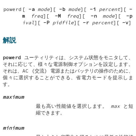
powerd
[
-a
mode
][
-b
mode
][
-i
percent
][
-
m
freq
][
-M
freq
][
-n
mode
][
-p
ival
][
-P
pidfile
][
-r
percent
][
-v
]
解説
powerd
ユーティリティは、システム状態をモニタして、
それに応じて、様々な電源制御オプションを設定します。
それは、AC (交流) 電源またはバッテリの操作のために、
個々に選択することができる、省電力モードを提示しま
す。
maximum
最も高い性能値を選択します。
max
と短
縮できます。
minimum