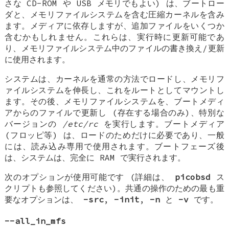
さな CD-ROM や USB メモリでもよい) は、ブートロー
ダと、メモリファイルシステムを含む圧縮カーネルを含み
ます。メディアに依存しますが、追加ファイルをいくつか
含むかもしれません。これらは、実行時に更新可能であ
り、メモリファイルシステム中のファイルの書き換え/更新
に使用されます。
システムは、カーネルを通常の方法でロードし、メモリフ
ァイルシステムを伸長し、これをルートとしてマウントし
ます。その後、メモリファイルシステムを、ブートメディ
アからのファイルで更新し (存在する場合のみ)、特別な
バージョンの
/etc/rc
を実行します。ブートメディア
(フロッピ等) は、ロードのためだけに必要であり、一般
には、読み込み専用で使用されます。ブートフェーズ後
は、システムは、完全に RAM で実行されます。
次のオプションが使用可能です (詳細は、
picobsd
ス
クリプトも参照してください)。共通の操作のための最も重
要なオプションは、
-src
,
-init
,
-n
と
-v
です。
--all_in_mfs