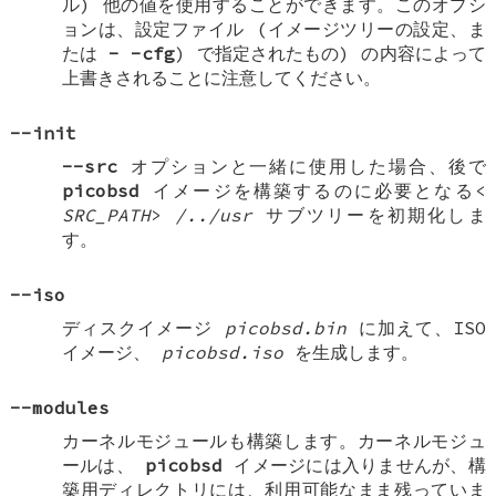
ル) 他の値を使用することができます。このオプシ
ョンは、設定ファイル (イメージツリーの設定、ま
たは
-
-cfg
) で指定されたもの) の内容によって
上書きされることに注意してください。
--init
--src
オプションと一緒に使用した場合、後で
picobsd
イメージを構築するのに必要となる<
SRC_PATH
>
/../usr
サブツリーを初期化しま
す。
--iso
ディスクイメージ
picobsd.bin
に加えて、ISO
イメージ、
picobsd.iso
を生成します。
--modules
カーネルモジュールも構築します。カーネルモジュ
ールは、
picobsd
イメージには入りませんが、構
築用ディレクトリには、利用可能なまま残っていま