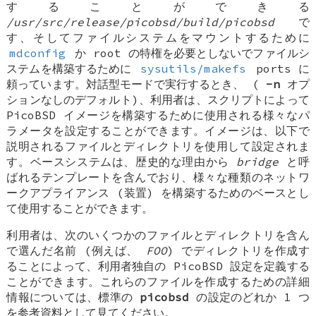
することができる
/usr/src/release/picobsd/build/picobsd
で
す、そしてファイルシステムをマウントするために
mdconfig
か root の特権を必要としないでファイルシ
ステムを構築するために
sysutils/makefs
ports に
頼っています。対話型モードで実行するとき、 (
-n
オプ
ションなしのデフォルト)、利用者は、スクリプトによって
PicoBSD イメージを構築するために使用される様々なパ
ラメータを設定することができます。イメージは、以下で
説明されるファイルとディレクトリを使用して設定されま
す。ベースシステムは、歴史的な理由から
bridge
と呼
ばれるテンプレートを含んでおり、様々な種類のネットワ
ークアプライアンス (装置) を構築するためのベースとし
て使用することができます。
利用者は、次のいくつかのファイルとディレクトリを含ん
で選んだ名前 (例えば、
FOO
) でディレクトリを作成す
ることによって、利用者独自の PicoBSD 設定を定義する
ことができます。これらのファイルを作成するための詳細
情報については、標準の
picobsd
の設定のどれか 1 つ
を参考資料として見てください。