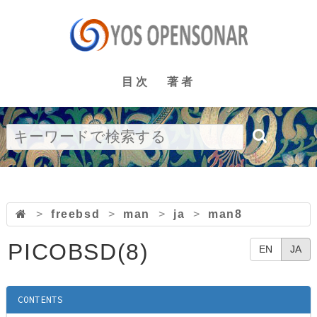
目次
著者
>
freebsd
>
man
>
ja
>
man8
PICOBSD(8)
EN
JA
CONTENTS