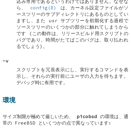
込み専用であるというわけではありません。なぜな
ら、
config(8)
は、カーネル設定ファイルがソ
ースツリーのサブディレクトリにあるものとしてい
ますし、また
usr
サブツリーを初期化する過程で
ソースツリーのいくつかの部分に触れてしまうから
です (この動作は、リリースビルド用スクリプトの
バグであり、時間がたてばこのバグは、取り払われ
るでしょう)。
-v
スクリプトを冗長表示にし、実行するコマンドを表
示し、それらの実行前にユーザの入力を待ちます。
デバッグ時に有用です。
環境
サイズ制限が極めて厳しいため、
picobsd
の環境は、通
常の
FreeBSD
といくつかの点で異なっています: