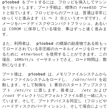
picobsd
をブートするには、フロッピを挿入してマシン
をリセットします。ブート手順は、標準の
FreeBSD
ブー
トと似ています。フロッピからのブートは、普通は非常に
ゆっくりと進みます (1 〜 2 分というオーダです)。イ
メージをハードディスクやコンパクトフラッシュ、あるい
は CDROM に保存している場合、事はずっと速く進みま
す。
また、利用者は、
picobsd
の構築の副産物である前もっ
てロードされている非圧縮のカーネルイメージをロードす
るために etherboot を使用することができます。この
場合、10Mbit/s イーサネットでさえ、ロード時間は、数
秒になります、
ブート後は、
picobsd
は、メモリファイルシステムから
ルートファイルシステムをロードし、
/sbin/init
を起
動します。そして制御を 1 番目のスタートアップスクリ
プト
/etc/rc
に渡します。後者は、
/etc
および
/root
ディレクトリにデフォルトファイル群と一緒に入っ
ています。そして、ブートデバイスを同定し (フロッピや
ハードディスクのパーティション)、そして場合によって