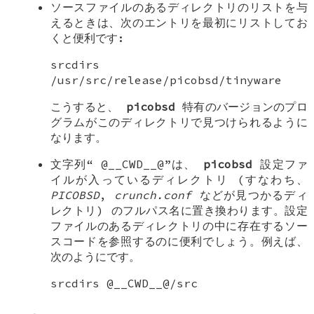
ソースファイルのあるディレクトリのリストを与
えるときは、次のエントリを最初にリストしてお
くと便利です:
srcdirs
/usr/src/release/picobsd/tinyware
こうすると、
picobsd
特有のバージョンのプロ
グラムがこのディレクトリで見つけられるように
なります。
文字列“
@__CWD__@
”は、
picobsd
設定ファ
イルが入っているディレクトリ (すなわち、
PICOBSD
,
crunch.conf
などが見つかるディ
レクトリ) のフルパス名に置き換わります。設定
ファイルのあるディレクトリの中に存在するソー
スコードを参照するのに便利でしょう。例えば、
次のようにです。
srcdirs @__CWD__@/src