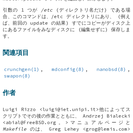
引数の 1 つが
/etc
(ディレクトリ名だけ) である場
合、このコマンドは、/etc ディレクトリにあり、 (例え
ば、前回の update の結果) すでにコピーがディスク上
にあるファイルをみなディスクに (編集せずに) 保存しま
す。
関連項目
crunchgen(1)
,
mdconfig(8)
,
nanobsd(8)
,
swapon(8)
作者
Luigi Rizzo
<luigi@iet.unipi.it>他によってス
クリプトでその後の作業とともに、
Andrzej Bialecki
<abial@FreeBSD.org。>マニュアルページと
Makefile
のは、
Greg Lehey
<grog@lemis.com>