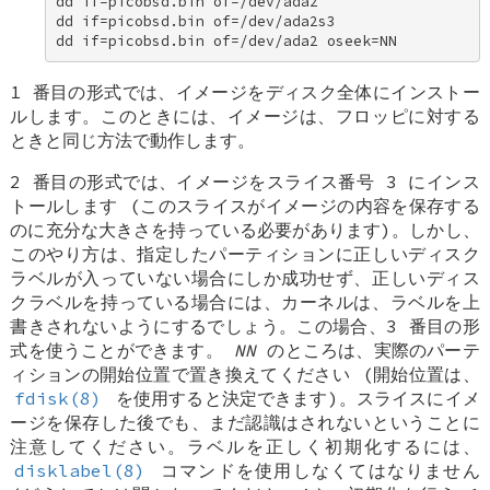
dd if=picobsd.bin of=/dev/ada2 

dd if=picobsd.bin of=/dev/ada2s3 

dd if=picobsd.bin of=/dev/ada2 oseek=NN
1 番目の形式では、イメージをディスク全体にインストー
ルします。このときには、イメージは、フロッピに対する
ときと同じ方法で動作します。
2 番目の形式では、イメージをスライス番号 3 にインス
トールします (このスライスがイメージの内容を保存する
のに充分な大きさを持っている必要があります)。しかし、
このやり方は、指定したパーティションに正しいディスク
ラベルが入っていない場合にしか成功せず、正しいディス
クラベルを持っている場合には、カーネルは、ラベルを上
書きされないようにするでしょう。この場合、3 番目の形
式を使うことができます。
NN
のところは、実際のパーテ
ィションの開始位置で置き換えてください (開始位置は、
fdisk(8)
を使用すると決定できます)。スライスにイメ
ージを保存した後でも、まだ認識はされないということに
注意してください。ラベルを正しく初期化するには、
disklabel(8)
コマンドを使用しなくてはなりません