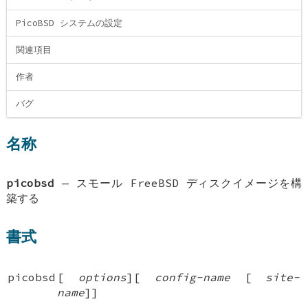
PicoBSD システムの設定
関連項目
作者
バグ
名称
picobsd
—
スモール FreeBSD ディスクイメージを構
築する
書式
picobsd
[
options
][
config-name
[
site-
name
]
]