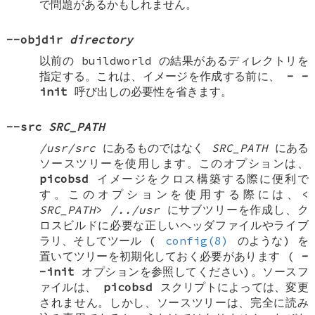
で問題があるかもしれません。
--objdir
directory
以前の buildworld の結果があるディレクトリを
指定する。これは、イメージを作成する前に、
-
-
init
呼び出しの必要性を省きます。
--src
SRC_PATH
/usr/src
にあるものではなく
SRC_PATH
にある
ソースツリーを使用します。このオプションは、
picobsd
イメージをクロス構築する際に便利で
す。このオプションを使用する際には、<
SRC_PATH
>
/../usr
にサブツリーを作成し、ク
ロスビルドに必要な正しいヘッダファイルやライブ
ラリ、そしてツール (
config(8)
のような) を
置いてツリーを初期化しておく必要があります (
-
-init
オプションを参照してください)。ソースフ
ァイルは、
picobsd
スクリプトによっては、変更
されません。しかし、ソースツリーは、完全に読み