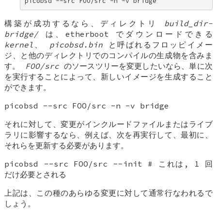
picobsd --src FOO/src -n -v bridge
構築が成功するなら、ディレクトリ
build_dir-
bridge/
は、etherboot でダウンロードできる
kernel
、
picobsd.bin
と呼ばれるフロッピイメー
ジ、と他のディレクトリでのコンパイルの生成物を含みま
す。
FOO/src
のソースツリーを変更したいなら、単に次
を実行することによって、新しいイメージを生成すること
ができます。
picobsd --src FOO/src -n -v bridge
それに対して、変更がインクルードファイルまたはライブ
ラリに影響するなら、例えば、次を再実行して、最初に、
それらを更新する必要があります。
picobsd --src FOO/src --init # これは, 1 回
だけ必要とされる
上記は、この種のあらゆる変更に対して通常行なわれるで
しょう。