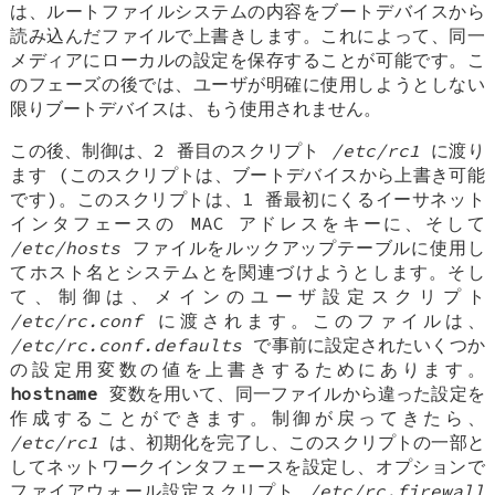
は、ルートファイルシステムの内容をブートデバイスから
読み込んだファイルで上書きします。これによって、同一
メディアにローカルの設定を保存することが可能です。こ
のフェーズの後では、ユーザが明確に使用しようとしない
限りブートデバイスは、もう使用されません。
この後、制御は、2 番目のスクリプト
/etc/rc1
に渡り
ます (このスクリプトは、ブートデバイスから上書き可能
です)。このスクリプトは、1 番最初にくるイーサネット
インタフェースの MAC アドレスをキーに、そして
/etc/hosts
ファイルをルックアップテーブルに使用し
てホスト名とシステムとを関連づけようとします。そし
て、制御は、メインのユーザ設定スクリプト
/etc/rc.conf
に渡されます。このファイルは、
/etc/rc.conf.defaults
で事前に設定されたいくつか
の設定用変数の値を上書きするためにあります。
hostname
変数を用いて、同一ファイルから違った設定を
作成することができます。制御が戻ってきたら、
/etc/rc1
は、初期化を完了し、このスクリプトの一部と
してネットワークインタフェースを設定し、オプションで
ファイアウォール設定スクリプト
/etc/rc.firewall