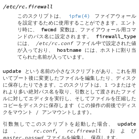
/etc/rc.firewall
このスクリプトは、
ipfw(4)
ファイアウォール
を設定するために使用することができます。エント
リ時に、
fwcmd
変数は、ファイアウォール用コマ
ンドのパス名に設定されます。
firewall_type
には、
/etc/rc.conf
ファイル中で設定された値
が入っており、
hostname
には、ホストに割り当
てられた名前が入っています。
update
という名前の小さなスクリプトがあり、これを用
いてブート後に変更したファイルを編集したり、ディスク
に保存したりできます。このスクリプトは、1 つまたはそ
れより多い絶対パス名を取り、引数として渡されたファイ
ルに対してエディタを実行し、そしてファイルを圧縮した
コピーをディスクに保存します (この操作の前後でディス
クをマウント / アンマウントします)。
引数無しでこのスクリプトを起動した場合、
update
は、
rc.conf
,
rc.firewall
および
master.passwd
ファイルを編集し、保存します。