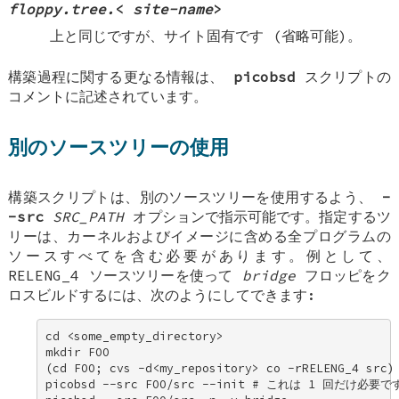
floppy.tree.
<
site-name
>
上と同じですが、サイト固有です (省略可能)。
構築過程に関する更なる情報は、
picobsd
スクリプトの
コメントに記述されています。
別のソースツリーの使用
構築スクリプトは、別のソースツリーを使用するよう、
-
-src
SRC_PATH
オプションで指示可能です。指定するツ
リーは、カーネルおよびイメージに含める全プログラムの
ソースすべてを含む必要があります。例として、
RELENG_4 ソースツリーを使って
bridge
フロッピをク
ロスビルドするには、次のようにしてできます:
cd <some_empty_directory> 

mkdir FOO 

(cd FOO; cvs -d<my_repository> co -rRELENG_4 src) 
picobsd --src FOO/src --init # これは 1 回だけ必要です