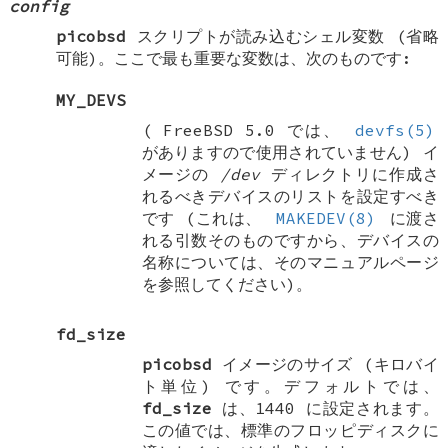
config
picobsd
スクリプトが読み込むシェル変数 (省略
可能)。ここで最も重要な変数は、次のものです:
MY_DEVS
(
FreeBSD 5.0
では、
devfs(5)
がありますので使用されていません) イ
メージの
/dev
ディレクトリに作成さ
れるべきデバイスのリストを設定すべき
です (これは、
MAKEDEV(8)
に渡さ
れる引数そのものですから、デバイスの
名称については、そのマニュアルページ
を参照してください)。
fd_size
picobsd
イメージのサイズ (キロバイ
ト単位) です。デフォルトでは、
fd_size
は、1440 に設定されます。
この値では、標準のフロッピディスクに