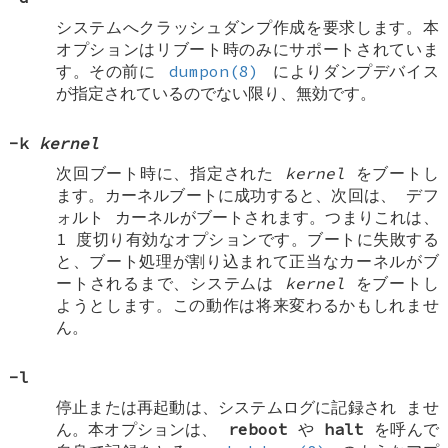
システムへクラッシュダンプ作成を要求します。本
オプションはリブート時のみにサポートされていま
す。その前に
dumpon(8)
によりダンプデバイス
が指定されているのでない限り、無効です。
-k
kernel
次回ブート時に、指定された
kernel
をブートし
ます。カーネルブートに成功すると、次回は、
デフ
ォルト
カーネルがブートされます。つまりこれは、
1 度切り有効なオプションです。ブートに失敗する
と、ブート処理が割り込まれて正当なカーネルがブ
ートされるまで、システムは
kernel
をブートし
ようとします。この動作は将来変わるかもしれませ
ん。
-l
停止または再起動は、システムログに記録され
ませ
ん
。本オプションは、
reboot
や
halt
を呼んで