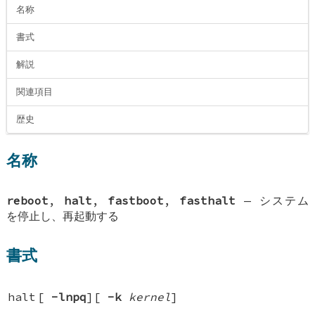
名称
書式
解説
関連項目
歴史
名称
reboot
,
halt
,
fastboot
,
fasthalt
—
システム
を停止し、再起動する
書式
halt
[
-lnpq
][
-k
kernel
]