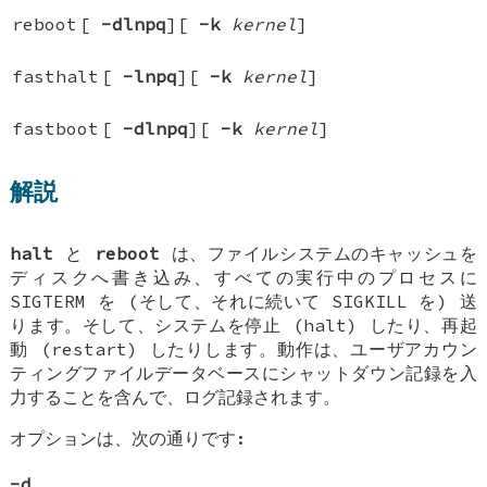
reboot
[
-dlnpq
][
-k
kernel
]
fasthalt
[
-lnpq
][
-k
kernel
]
fastboot
[
-dlnpq
][
-k
kernel
]
解説
halt
と
reboot
は、ファイルシステムのキャッシュを
ディスクへ書き込み、すべての実行中のプロセスに
SIGTERM
を (そして、それに続いて
SIGKILL
を) 送
ります。そして、システムを停止 (halt) したり、再起
動 (restart) したりします。動作は、ユーザアカウン
ティングファイルデータベースにシャットダウン記録を入
力することを含んで、ログ記録されます。
オプションは、次の通りです:
-d