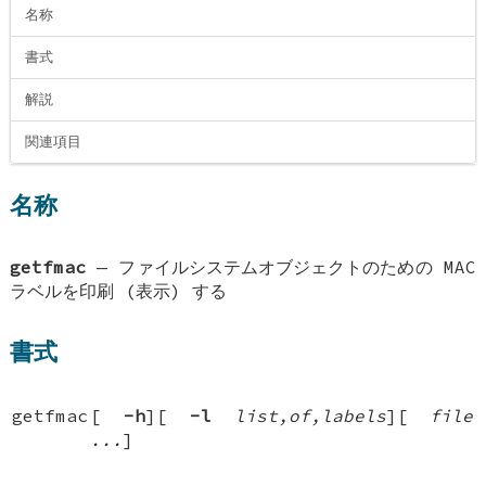
名称
書式
解説
関連項目
名称
getfmac
—
ファイルシステムオブジェクトのための MAC
ラベルを印刷 (表示) する
書式
getfmac
[
-h
][
-l
list,of,labels
][
file
...
]