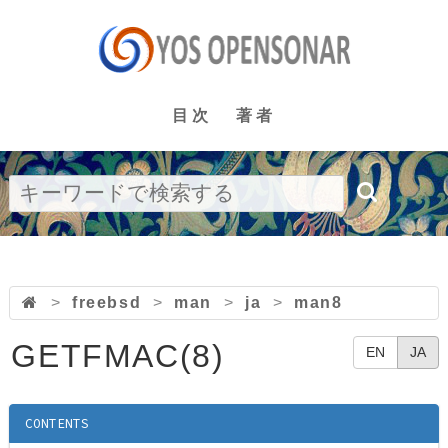
目次
著者
>
freebsd
>
man
>
ja
>
man8
GETFMAC(8)
EN
JA
CONTENTS