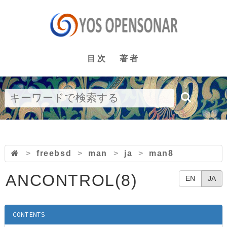
目次
著者
>
freebsd
>
man
>
ja
>
man8
ANCONTROL(8)
EN
JA
CONTENTS