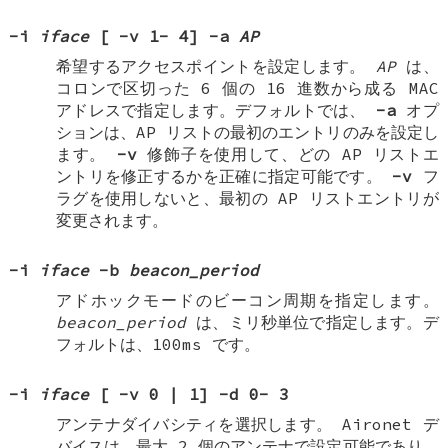
-i
iface
[
-v
1
-
4
]
-a
AP
希望するアクセスポイントを設定します。
AP
は、
コロンで区切った 6 個の 16 進数から成る MAC
アドレスで指定します。デフォルトでは、
-a
オプ
ションは、AP リストの最初のエントリのみを設定し
ます。
-v
修飾子を使用して、どの AP リストエ
ントリを修正するかを正確に指定可能です。
-v
フ
ラグを使用しないと、最初の AP リストエントリが
変更されます。
-i
iface
-b
beacon_period
アドホックモードのビーコン周期を指定します。
beacon_period
は、ミリ秒単位で指定します。デ
フォルトは、100ms です。
-i
iface
[
-v
0
|
1
]
-d
0
-
3
アンテナダイバシティを選択します。 Aironet デ
バイスは、最大 2 個のアンテナで設定可能であり、