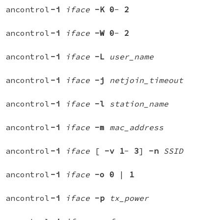
ancontrol
-i
iface
-K
0
-
2
ancontrol
-i
iface
-W
0
-
2
ancontrol
-i
iface
-L
user_name
ancontrol
-i
iface
-j
netjoin_timeout
ancontrol
-i
iface
-l
station_name
ancontrol
-i
iface
-m
mac_address
ancontrol
-i
iface
[
-v
1
-
3
]
-n
SSID
ancontrol
-i
iface
-o
0
|
1
ancontrol
-i
iface
-p
tx_power