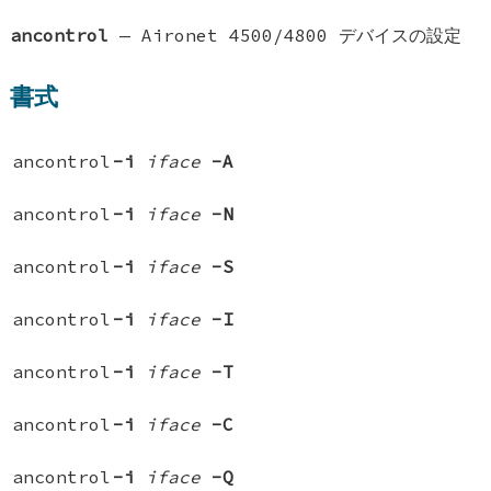
ancontrol
—
Aironet 4500/4800 デバイスの設定
書式
ancontrol
-i
iface
-A
ancontrol
-i
iface
-N
ancontrol
-i
iface
-S
ancontrol
-i
iface
-I
ancontrol
-i
iface
-T
ancontrol
-i
iface
-C
ancontrol
-i
iface
-Q