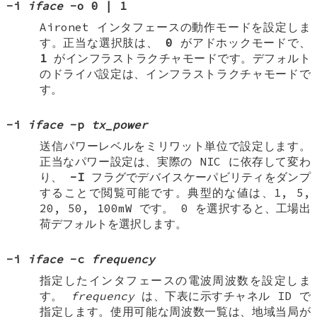
-i
iface
-o
0
|
1
Aironet インタフェースの動作モードを設定しま
す。正当な選択肢は、
0
がアドホックモードで、
1
がインフラストラクチャモードです。デフォルト
のドライバ設定は、インフラストラクチャモードで
す。
-i
iface
-p
tx_power
送信パワーレベルをミリワット単位で設定します。
正当なパワー設定は、実際の NIC に依存して変わ
り、
-I
フラグでデバイスケーパビリティをダンプ
することで閲覧可能です。典型的な値は、1, 5,
20, 50, 100mW です。 0 を選択すると、工場出
荷デフォルトを選択します。
-i
iface
-c
frequency
指定したインタフェースの電波周波数を設定しま
す。
frequency
は、下表に示すチャネル ID で
指定します。使用可能な周波数一覧は、地域当局が