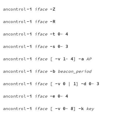
ancontrol
-i
iface
-Z
ancontrol
-i
iface
-R
ancontrol
-i
iface
-t
0
-
4
ancontrol
-i
iface
-s
0
-
3
ancontrol
-i
iface
[
-v
1
-
4
]
-a
AP
ancontrol
-i
iface
-b
beacon_period
ancontrol
-i
iface
[
-v
0
|
1
]
-d
0
-
3
ancontrol
-i
iface
-e
0
-
4
ancontrol
-i
iface
[
-v
0
-
8
]
-k
key