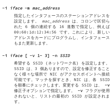
-i
iface
-m
mac_address
指定したインタフェースのステーションアドレスを
設定します。
mac_address
は、コロンで区切ら
れた 6 個の連続する 16 進数で指定し、例えば
00:60:1d:12:34:56
です。これにより、新しい
アドレスをカードにプログラムし、インタフェース
もまた更新します。
-i
iface
[
-v
1
-
3
]
-n
SSID
希望する SSID (ネットワーク名) を設定します。
SSID は、3 個ありますので、設定を修正すること
なく様々な場所で NIC がアクセスポイントへ接続
可能です。マッチを探すとき、NIC は、各 SSID
を順番にチェックします。変更する SSID は、
-v
修正子オプションで指定します。
-v
フラグが使用
されないと、リストの最初の SSID が設定されま
す。