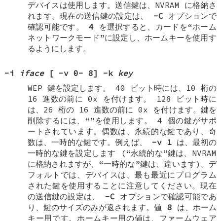
デバイスは使用します。送信鍵は、NVRAM に格納さ
れます。現在の送信鍵の設定は、
-C
オプションで
確認可能です。
4
を選択すると、カードを“ホーム
ネットワークモード”に設定し、ホームキーを使用す
るようにします。
-i
iface
[
-v
0
-
8
]
-k
key
WEP 鍵を設定します。 40 ビット時には、10 桁の
16 進数の前に 0x を付けます。 128 ビット時に
は、26 桁の 16 進数の前に 0x を付けます。鍵を
削除するには、“”を使用します。 4 個の鍵がサポ
ートされています。偶数は、永続的な鍵であり、奇
数は、一時的な鍵です。例えば、
-v
1
は、最初の
一時的な鍵を設定します (“永続的な”鍵は、NVRAM
に格納されますが、“一時的な”鍵は、違います)。デ
フォルトでは、デバイスは、最も最近にプログラム
された鍵を使用することに注意してください。現在
の送信鍵の設定は、
-C
オプションで確認可能であ
り、鍵のサイズのみが返されます。値
8
は、ホーム
キー用です。ホームキー用の値は、ファームウェア