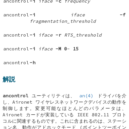
ancontrol
-i
iface
-c
frequency
ancontrol
-i
iface
-f
fragmentation_threshold
ancontrol
-i
iface
-r
RTS_threshold
ancontrol
-i
iface
-M
0
-
15
ancontrol
-h
解説
ancontrol
ユーティリティは、
an(4)
ドライバを介
し、Aironet ワイヤレスネットワークデバイスの動作を
制御します。変更可能なほとんどのパラメータは、
Aironet カードが実装している IEEE 802.11 プロト
コルに関連するものです。これに含まれるのは、ステーシ
ョン名、動作がアドホックモード (ポイントツーポイン