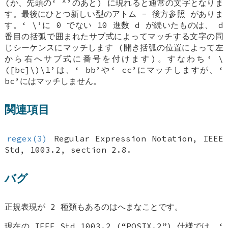
(か、先頭の‘
^
’のあと) に現れると通常の文字となりま
す。最後にひとつ新しい型のアトム -
後方参照
がありま
す。‘
\
’に 0 でない 10 進数
d
が続いたものは、
d
番目の括弧で囲まれたサブ式によってマッチする文字の同
じシーケンスにマッチします (開き括弧の位置によって左
から右へサブ式に番号を付けます)。すなわち‘
\
([bc]\)\1
’は、‘
bb
’や‘
cc
’にマッチしますが、‘
bc
’にはマッチしません。
関連項目
regex(3)
Regular Expression Notation
,
IEEE
Std
,
1003.2
,
section 2.8
.
バグ
正規表現が 2 種類もあるのはへまなことです。
現在の IEEE Std 1003.2 (“POSIX.2”) 仕様では、‘