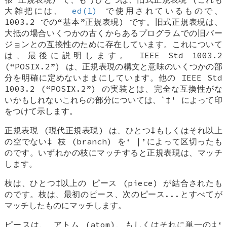
大雑把には、
ed(1)
で使用されているもので、
1003.2 での“基本”正規表現) です。旧式正規表現は、
大抵の場合いくつかの古くからあるプログラムでの旧バー
ジョンとの互換性のために存在しています。これについて
は、最後に説明します。 IEEE Std 1003.2
(“POSIX.2”) は、正規表現の構文と意味のいくつかの部
分を明確に定めないままにしています。他の IEEE Std
1003.2 (“POSIX.2”) の実装とは、完全な互換性がな
いかもしれないこれらの部分については、`‡' によって印
をつけて示します。
正規表現 (現代正規表現) は、ひとつ‡もしくはそれ以上
の空でない‡
枝 (branch)
を‘
|
’によって区切ったも
のです。いずれかの枝にマッチすると正規表現は、マッチ
します。
枝は、ひとつ‡以上の
ピース (piece)
が結合されたも
のです。枝は、最初のピース、次のピース...とすべてが
マッチしたものにマッチします。
ピースは、
アトム (atom)
、もしくはそれに単一の‡‘