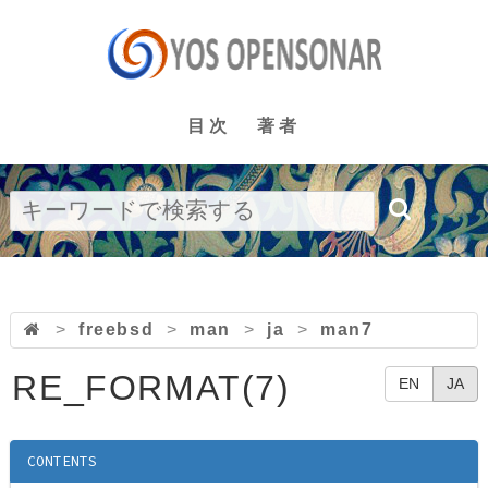
目次
著者
>
freebsd
>
man
>
ja
>
man7
RE_FORMAT(7)
EN
JA
CONTENTS