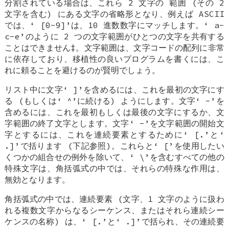
分割されている場合は、これら 2 文字の
範囲
(その 2
文字を含む) にある文字の省略形となり、例えば ASCII
では、‘
[0-9]
’は、10 進数数字にマッチします。‘
a-
c-e
’のように 2 つの文字範囲がひとつの文字を共有する
ことはできません‡。文字範囲は、文字コードの配列に非常
に依存しており、移植性の良いプログラムを書くには、こ
れに頼ることを避けるのが賢明でしょう。
リスト中に文字‘
]
’を含めるには、これを最初の文字にす
る (もしくは‘
^
’に続ける) ようにします。文字‘
-
’を
含めるには、これを最初もしくは最後の文字にするか、文
字範囲の終了文字とします。文字‘
-
’を文字範囲の開始文
字とするには、これを連続要素とするために‘
[.
’と‘
.]
’で括ります (下記参照)。これらと‘
[
’を使用したい
くつかの組合せの例外を除いて、‘
\
’を含むすべての他の
特殊文字は、角括弧式の中では、それらの特殊な作用は、
無効となります。
角括弧式の中では、連続要素 (文字、1 文字のように扱わ
れる複数文字からなるシーケンス、またはそれら連続シー
ケンスの名称) は、‘
[.
’と‘
.]
’で括られ、その連続要