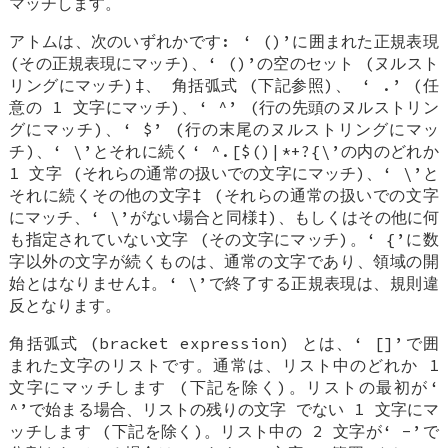
マッチします。
アトムは、次のいずれかです: ‘
()
’に囲まれた正規表現
(その正規表現にマッチ)、‘
()
’の空のセット (ヌルスト
リングにマッチ)‡、
角括弧式 (下記参照)、
‘
.
’ (任
意の 1 文字にマッチ)、‘
^
’ (行の先頭のヌルストリン
グにマッチ)、‘
$
’ (行の末尾のヌルストリングにマッ
チ)、‘
\
’とそれに続く‘
^.[$()|*+?{\
’の内のどれか
1 文字 (それらの通常の扱いでの文字にマッチ)、‘
\
’と
それに続くその他の文字‡ (それらの通常の扱いでの文字
にマッチ、‘
\
’がない場合と同様‡)、もしくはその他に何
も指定されていない文字 (その文字にマッチ)。‘
{
’に数
字以外の文字が続くものは、通常の文字であり、領域の開
始とはなりません‡。‘
\
’で終了する正規表現は、規則違
反となります。
角括弧式 (bracket expression)
とは、‘
[]
’で囲
まれた文字のリストです。通常は、リスト中のどれか 1
文字にマッチします (下記を除く)。リストの最初が‘
^
’で始まる場合、リストの残りの文字
でない
1 文字にマ
ッチします (下記を除く)。リスト中の 2 文字が‘
-
’で