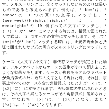
す。ヌルストリングは、全くマッチしないものよりは長い
ものであると考えられます。例えば、‘
bb*
’は、‘
abbbc
’の 3 つの真中の文字にマッチし、‘
(wee|week)(knights|nights)
’は、‘
weeknights
’の 10 個すべての文字にマッチし、‘
(.*).*
’が‘
abc
’にマッチする時には、括弧で囲まれた
サブ式は、 3 つすべての文字にマッチします。そして‘
(a*)*
’が‘
bc
’にマッチする時には、正規表現全体と括
弧で囲まれたサブ式の両方がヌルストリングにマッチしま
す。
ケース (大文字/小文字) 非依存マッチが指定された場
合、アルファベットからケースの区別がすべて消え去った
ような効果があります。ケースが複数あるアルファベット
が角括弧式の外に通常の文字として現れた時、それは、事
実上すべてのケースを含む角括弧式 (たとえば‘
x
’は、‘
[xX]
’に) に変換されます。角括弧式の中に現れたとき
は、その文字の異なるケースがその角括弧式に追加されま
す。すなわち‘
[x]
’は、‘
[xX]
’となり、また‘
[^x]
’は、‘
[^xX]
’となります。