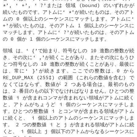
*
’, ‘
+
’, ‘
?
’または
領域 (bound)
のいずれかが
続いたものです。アトムに‘
*
’が続いたものは、そのアト
ムの 0 個以上のシーケンスにマッチします。アトムに‘
+
’が続いたものは、そのアトム 1 個以上のシーケンスに
マッチします。アトムに‘
?
’が続いたものは、そのアトム
の 0 個か 1 個のシーケンスにマッチします。
領域
は、‘
{
’で始まり、符号なしの 10 進数の整数が続
き、その次に‘
,
’が続くことがあり、またその次にもうひ
とつ符号なしの 10 進数の整数が続くことがあり、最後に
は、常に‘
}
’が続きます。ここでの整数は、0 から
RE_DUP_MAX
(255‡) の範囲 (これらの数値を含む) で
なくてはならず、数値が 2 つある場合は、最初のもの
は、2 番目のもの以下でなければなりません。ひとつの整
数値
i
が含まれコンマが含まれない領域がアトムに続く
と、アトムがちょうど
i
個のシーケンスにマッチしま
す。ひとつの整数値
i
とコンマが含まれる領域がアトム
に続くと、
i
個以上のアトムのシーケンスにマッチしま
す。 2 つの整数値
i
と
j
が含まれる領域がアトムに続
くと、
i
個以上
j
個以下のアトムからなるシーケンスに