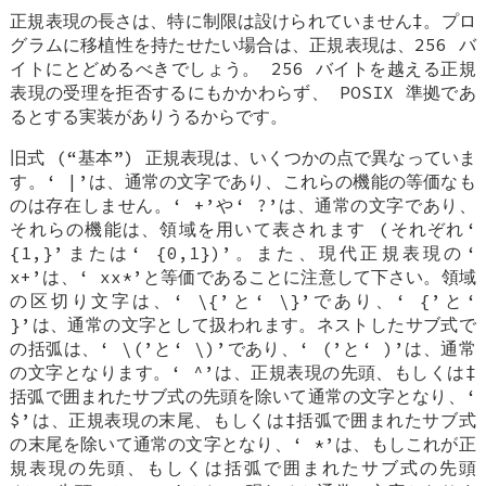
正規表現の長さは、特に制限は設けられていません‡。プロ
グラムに移植性を持たせたい場合は、正規表現は、256 バ
イトにとどめるべきでしょう。 256 バイトを越える正規
表現の受理を拒否するにもかかわらず、 POSIX 準拠であ
るとする実装がありうるからです。
旧式 (“基本”) 正規表現は、いくつかの点で異なっていま
す。‘
|
’は、通常の文字であり、これらの機能の等価なも
のは存在しません。‘
+
’や‘
?
’は、通常の文字であり、
それらの機能は、領域を用いて表されます (それぞれ‘
{1,}
’または‘
{0,1})
’。また、現代正規表現の‘
x+
’は、‘
xx*
’と等価であることに注意して下さい。領域
の区切り文字は、‘
\{
’と‘
\}
’であり、‘
{
’と‘
}
’は、通常の文字として扱われます。ネストしたサブ式で
の括弧は、‘
\(
’と‘
\)
’であり、‘
(
’と‘
)
’は、通常
の文字となります。‘
^
’は、正規表現の先頭、もしくは‡
括弧で囲まれたサブ式の先頭を除いて通常の文字となり、‘
$
’は、正規表現の末尾、もしくは‡括弧で囲まれたサブ式
の末尾を除いて通常の文字となり、‘
*
’は、もしこれが正
規表現の先頭、もしくは括弧で囲まれたサブ式の先頭