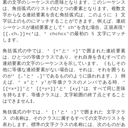
素の文字のシーケンスの意味となります。このシーケンス
は、角括弧式のリストのひとつの要素となります。複数文
字からなる連続要素を含む角括弧式は、このように 1 文
字以上のものにマッチすることができます。例えば、連続
シーケンスが連続要素として‘
ch
’を含む場合、正規表現‘
[[.ch.]]*c
’は、‘
chchcc
’の最初の 5 文字にマッチ
します。
角括弧式の中では、‘
[=
’と‘
=]
’で囲まれた連続要素
は、ひとつの等価クラスであり、それ自身を含むすべての
連続要素の文字のシーケンスを示しています。 (もしその
他に等価な連続要素がない場合は、それは、それを囲うも
のが‘
[.
’と‘
.]
’であるもののように扱われます。) 例
えば、‘
x
’と‘
y
’が等価クラスのメンバである時、‘
[[=x=]]
’と‘
[[=y=]]
’と‘
[xy]
’は、すべて同じ意味
を持ちます。等価クラスは、文字範囲の終了点とすること
はできません‡。
角括弧式の中では、‘
[:
’と‘
:]
’で囲まれた
文字クラ
ス
の名称は、そのクラスに属するすべての文字のリストを
表わします。標準の文字クラスの名称には、次のものがあ