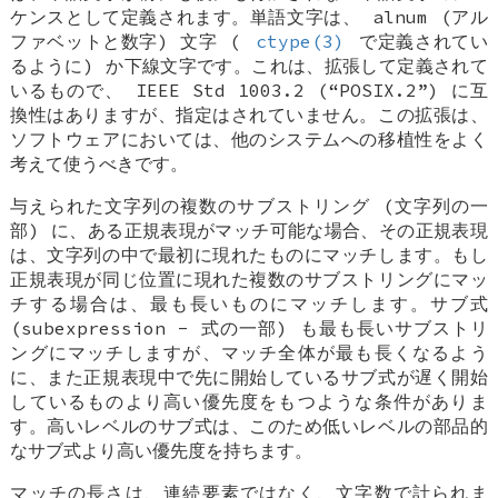
ケンスとして定義されます。単語文字は、
alnum
(アル
ファベットと数字) 文字 (
ctype(3)
で定義されてい
るように) か下線文字です。これは、拡張して定義されて
いるもので、 IEEE Std 1003.2 (“POSIX.2”) に互
換性はありますが、指定はされていません。この拡張は、
ソフトウェアにおいては、他のシステムへの移植性をよく
考えて使うべきです。
与えられた文字列の複数のサブストリング (文字列の一
部) に、ある正規表現がマッチ可能な場合、その正規表現
は、文字列の中で最初に現れたものにマッチします。もし
正規表現が同じ位置に現れた複数のサブストリングにマッ
チする場合は、最も長いものにマッチします。サブ式
(subexpression - 式の一部) も最も長いサブストリ
ングにマッチしますが、マッチ全体が最も長くなるよう
に、また正規表現中で先に開始しているサブ式が遅く開始
しているものより高い優先度をもつような条件がありま
す。高いレベルのサブ式は、このため低いレベルの部品的
なサブ式より高い優先度を持ちます。
マッチの長さは、連続要素ではなく、文字数で計られま