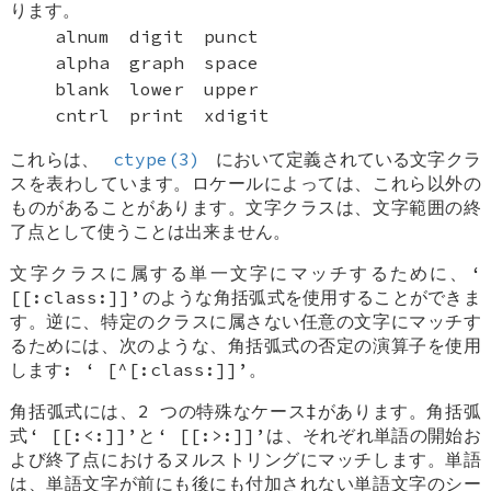
ります。
alnum
digit
punct
alpha
graph
space
blank
lower
upper
cntrl
print
xdigit
これらは、
ctype(3)
において定義されている文字クラ
スを表わしています。ロケールによっては、これら以外の
ものがあることがあります。文字クラスは、文字範囲の終
了点として使うことは出来ません。
文字クラスに属する単一文字にマッチするために、‘
[[:class:]]
’のような角括弧式を使用することができま
す。逆に、特定のクラスに属さない任意の文字にマッチす
るためには、次のような、角括弧式の否定の演算子を使用
します: ‘
[^[:class:]]
’。
角括弧式には、2 つの特殊なケース‡があります。角括弧
式‘
[[:<:]]
’と‘
[[:>:]]
’は、それぞれ単語の開始お
よび終了点におけるヌルストリングにマッチします。単語
は、単語文字が前にも後にも付加されない単語文字のシー