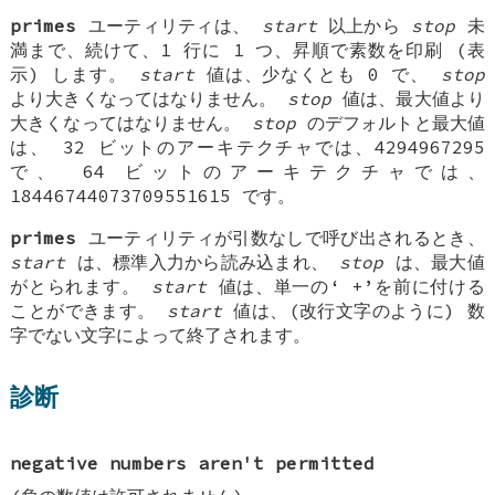
primes
ユーティリティは、
start
以上から
stop
未
満まで、続けて、1 行に 1 つ、昇順で素数を印刷 (表
示) します。
start
値は、少なくとも 0 で、
stop
より大きくなってはなりません。
stop
値は、最大値より
大きくなってはなりません。
stop
のデフォルトと最大値
は、 32 ビットのアーキテクチャでは、4294967295
で、 64 ビットのアーキテクチャでは、
18446744073709551615 です。
primes
ユーティリティが引数なしで呼び出されるとき、
start
は、標準入力から読み込まれ、
stop
は、最大値
がとられます。
start
値は、単一の‘
+
’を前に付ける
ことができます。
start
値は、(改行文字のように) 数
字でない文字によって終了されます。
診断
negative numbers aren't permitted