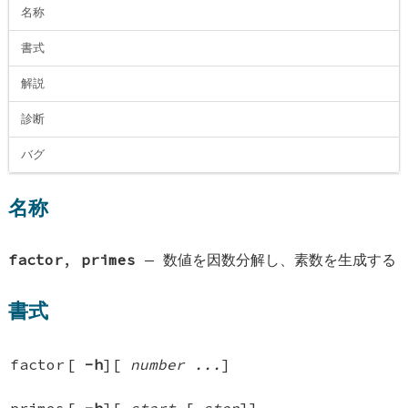
名称
書式
解説
診断
バグ
名称
factor
,
primes
—
数値を因数分解し、素数を生成する
書式
factor
[
-h
][
number ...
]
primes
[
-h
][
start
[
stop
]
]