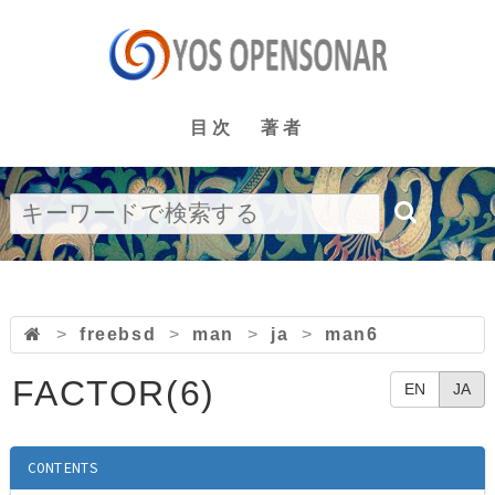
目次
著者
>
freebsd
>
man
>
ja
>
man6
FACTOR(6)
EN
JA
CONTENTS