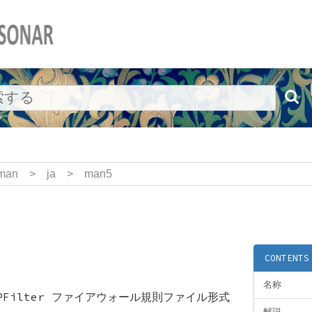
man
>
ja
>
man5
CONTENTS
名称
- IPFilter ファイアウォール規則ファイル形式
解説