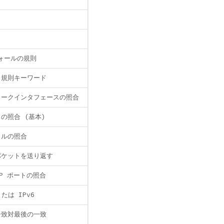
ト
ォールの規則
タ規則キーワード
ワークインタフェースの照合
の照合 (基本)
コルの照合
パケットを送り返す
UDP ポートの照合
または IPv6
一致対最後の一致