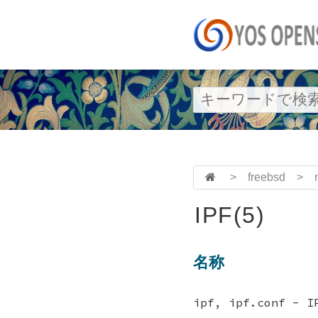
>
freebsd
>
IPF(5)
名称
ipf, ipf.conf 