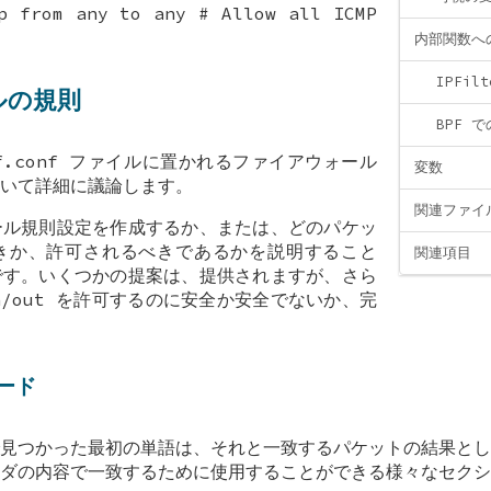
p from any to any # Allow all ICMP
内部関数へ
IPFil
ルの規則
BPF 
f.conf ファイルに置かれるファイアウォール
変数
いて詳細に議論します。
関連ファイ
ール規則設定を作成するか、または、どのパケッ
きか、許可されるべきであるかを説明すること
関連項目
です。いくつかの提案は、提供されますが、さら
n/out を許可するのに安全か安全でないか、完
ード
見つかった最初の単語は、それと一致するパケットの結果とし
ダの内容で一致するために使用することができる様々なセクシ