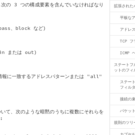
次の 3 つの構成要素を含んでいなければなり
拡張された
平板な
ass、block など)
アドレ
TCP 
n または out)
ICMP
ステートフ
ットのフィ
報に一致するアドレスパターンまたは "all"
ステート
フィル
接続の
パケッ
ついて、次のような暗黙のうちに複数にそれらを
:
規則のツリ
カプセ