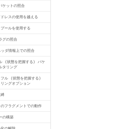
パケットの照合
アドレスの使用を越える
スプールを使用する
フラグの照合
 ヘッダ情報上での照合
ル (状態を把握する) パケ
ルタリング
フル (状態を把握する)
タリングオプション
束縛
トのフラグメントでの動作
ーの構築
ル化の解除