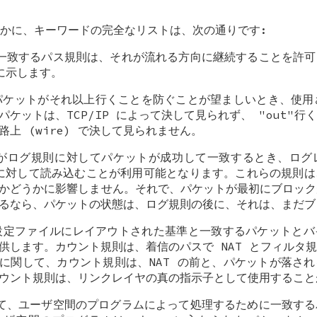
かに、キーワードの完全なリストは、次の通りです:
トと一致するパス規則は、それが流れる方向に継続することを許
r に示します。
、パケットがそれ以上行くことを防ぐことが望ましいとき、使用さ
パケットは、TCP/IP によって決して見られず、 "out"
路上 (wire) で決して見られません。
ter がログ規則に対してパケットが成功して一致するとき、ロ
8) に対して読み込むことが利用可能となります。これらの規則
かどうかに影響しません。それで、パケットが最初にブロック
るなら、パケットの状態は、ログ規則の後に、それは、まだブ
は、設定ファイルにレイアウトされた基準と一致するパケットと
供します。カウント規則は、着信のパスで NAT とフィルタ
に関して、カウント規則は、NAT の前と、パケットが落さ
ウント規則は、リンクレイヤの真の指示子として使用すること
よって、ユーザ空間のプログラムによって処理するために一致す