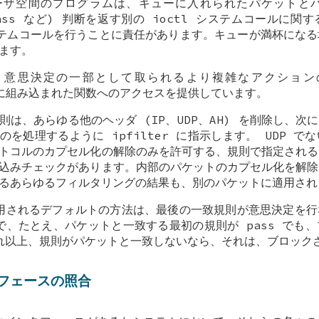
ーザ空間のプログラムは、キューに入れられたパケットと
 pass など) 判断を返す別の ioctl システムコールに
システムコールを行うことに責任があります。キューが満杯にな
ます。
に伴う意思決定の一部として取られるより複雑なアクショ
er に組み込まれた関数へのアクセスを提供しています。
e 規則は、あらゆる他のヘッダ (IP、UDP、AH) を削除し、
のを処理するように ipfilter に指示します。 UDP 
トコルのカプセル化の解除のみを許可する、規則で指定される
込みチェックがあります。内部のパケットのカプセル化を解除
るあらゆるフィルタリングの結果も、別のパケットに適用され
用されるデフォルトの方法は、最後の一致規則が意思決定を行
で、たとえ、パケットと一致する最初の規則が pass でも
れ以上、規則がパケットと一致しないなら、それは、ブロック
フェースの照合