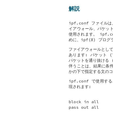
解説
ipf.conf ファイル
イアウォール、パケッ
使用されます。 ipf.
めに、ipf(8) プロ
ファイアウォールとして
あります: パケット 
パケットを通り抜ける 
伴うことは、結果に条
かの下で指定する文のコ
ipf.conf で使
現されます:
block in all
pass out all