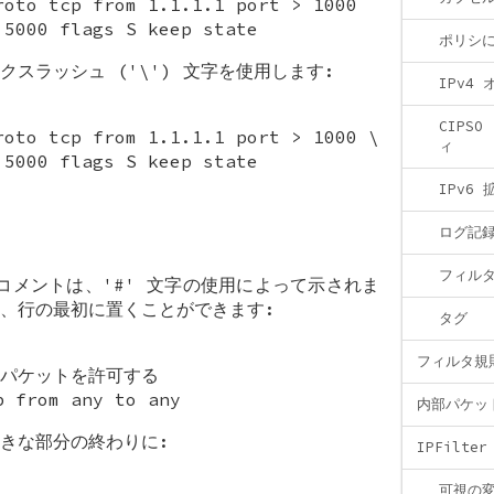
roto tcp from 1.1.1.1 port > 1000
 5000 flags S keep state
ポリシ
スラッシュ ('\') 文字を使用します:
IPv4
CIPSO
roto tcp from 1.1.1.1 port > 1000 \
ィ
 5000 flags S keep state
IPv6
ログ記
フィル
ルのコメントは、'#' 文字の使用によって示されま
、行の最初に置くことができます:
タグ
フィルタ規
P パケットを許可する
p from any to any
内部パケッ
きな部分の終わりに:
IPFilte
可視の