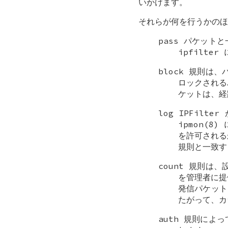
いかけます。
それらが何を行うかのほ
pass パケッ
ipfilte
block 規則は
ロックされる
ケットは、経
log IPFil
ipmon(
を許可される
規則と一致す
count 規則
を管理者に提
発信パケット
たがって、カ
auth 規則に