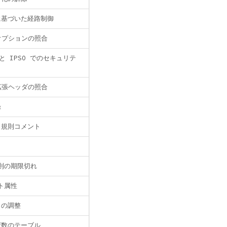
に基づいた経路制御
 オプションの照合
 と IPSO でのセキュリテ
 拡張ヘッダの照合
録
タ規則コメント
則の期限切れ
ト属性
r の調整
変数のテーブル