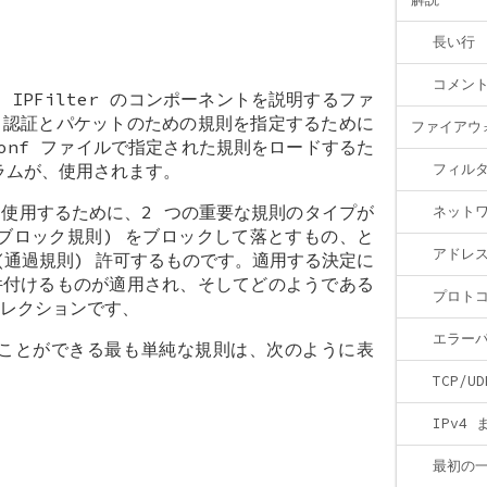
長い行
コメン
は、IPFilter のコンポーネントを説明するファ
ト認証とパケットのための規則を指定するために
ファイアウ
conf ファイルで指定された規則をロードするた
グラムが、使用されます。
フィル
使用するために、2 つの重要な規則のタイプが
ネット
(ブロック規則) をブロックして落とすもの、と
アドレス
(通過規則) 許可するものです。適用する決定に
件付けるものが適用され、そしてどのようである
プロト
レクションです、
エラー
用することができる最も単純な規則は、次のように表
TCP/
IPv4 
最初の