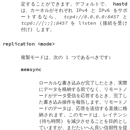
定することができます。デフォルトで、
hastd
は、カーネルがそれぞれ IPv4 と IPv6 をサポ
ートするなら、
tcp4://0.0.0.0:8457
と
tcp6://[::]:8457
を listen (接続を受け
付け) します。
replication
<mode>
複製モードは、次の 1 つであるべきです:
memsync
ローカルな書き込みが完了したとき、実際
にデータを格納する前でなく、リモートノ
ードがデータ受信を応答するとき、完了し
た書き込み操作を報告します。リモートノ
ードのデータは、応答を送信する直後に格
納されます。このモードは、レイテンシ
(待ち時間) を減少させることを目的とし
ていますが、まだたいへん良い信頼性を提