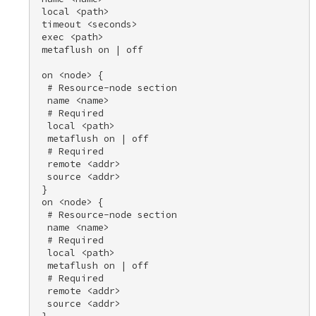
 local <path> 

 timeout <seconds> 

 exec <path> 

 metaflush on | off 

 on <node> { 

  # Resource-node section 

  name <name> 

  # Required 

  local <path> 

  metaflush on | off 

  # Required 

  remote <addr> 

  source <addr> 

 } 

 on <node> { 

  # Resource-node section 

  name <name> 

  # Required 

  local <path> 

  metaflush on | off 

  # Required 

  remote <addr> 

  source <addr> 
