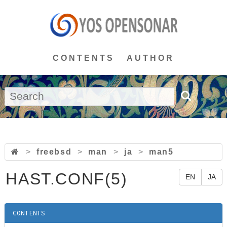
CONTENTS
AUTHOR
>
freebsd
>
man
>
ja
>
man5
HAST.CONF(5)
EN
JA
CONTENTS