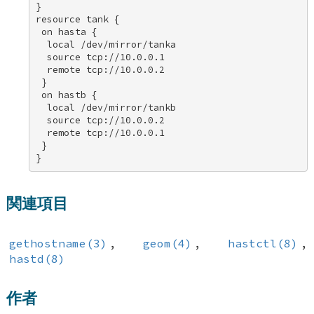
} 

resource tank { 

 on hasta { 

  local /dev/mirror/tanka 

  source tcp://10.0.0.1 

  remote tcp://10.0.0.2 

 } 

 on hastb { 

  local /dev/mirror/tankb 

  source tcp://10.0.0.2 

  remote tcp://10.0.0.1 

 } 

}
関連項目
gethostname(3)
,
geom(4)
,
hastctl(8)
,
hastd(8)
作者