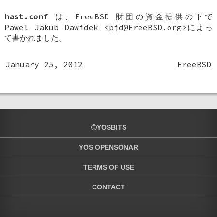
hast.conf
は、FreeBSD 財団の資金提供の下で
Pawel Jakub Dawidek
<pjd@FreeBSD.org>によっ
て書かれました。
January 25, 2012
FreeBSD
YOSBITS
YOS OPENSONAR
TERMS OF USE
CONTACT