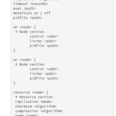
timeout <seconds> 

exec <path> 

metaflush on | off 

pidfile <path> 

on <node> { 

 # Node section 

        control <addr> 

        listen <addr> 

        pidfile <path> 

} 

on <node> { 

 # Node section 

        control <addr> 

        listen <addr> 

        pidfile <path> 

} 

resource <name> { 

 # Resource section 

 replication <mode> 

 checksum <algorithm> 

 compression <algorithm> 

 name <name> 
