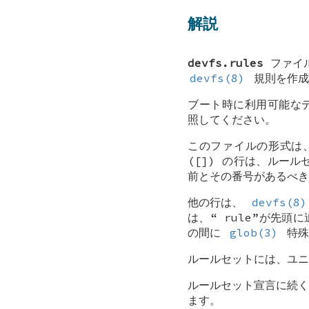
解説
devfs.rules
ファイル
devfs(8)
規則を作成
ブート時に利用可能な
照してください。
このファイルの形式は
([]) の行は、ルー
前とその番号があるべき
他の行は、
devfs(8)
は、“
rule
”が先頭に
の間に
glob(3)
特殊
ルールセットには、ユニ
ルールセット宣言に続く
ます。