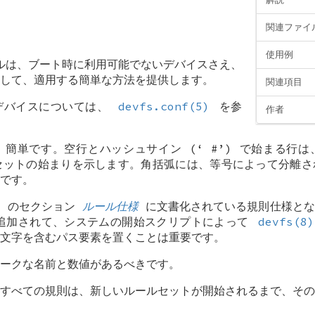
関連ファイ
使用例
は、ブート時に利用可能でないデバイスさえ、
して、適用する簡単な方法を提供します。
関連項目
デバイスについては、
devfs.conf(5)
を参
作者
、簡単です。空行とハッシュサイン (‘
#
’) で始まる行
ルセットの始まりを示します。角括弧には、等号によって分離
です。
のセクション
ルール仕様
に文書化されている規則仕様とな
追加されて、システムの開始スクリプトによって
devfs(8)
文字を含むパス要素を置くことは重要です。
ークな名前と数値があるべきです。
すべての規則は、新しいルールセットが開始されるまで、その