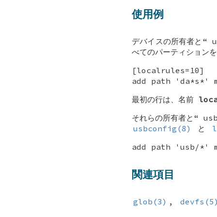
使用例
デバイスの所有者と“
u
べてのパーティションを
[localrules=10]
add path 'da*s*' 
最初の行は、名前
loc
それらの所有者と“
us
usbconfig(8)
と
l
add path 'usb/*' 
関連項目
glob(3)
,
devfs(5