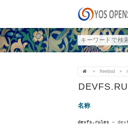
>
freebsd
>
DEVFS.RU
名称
devfs.rules
—
de