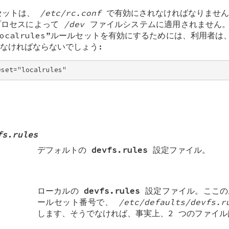
セットは、
/etc/rc.conf
で有効にされなければなりません
プロセスによって
/dev
ファイルシステムに適用されません
ocalrules
”ルールセットを有効にするためには、利用者は
なければならないでしょう:
eset="localrules"
fs.rules
デフォルトの
devfs.rules
設定ファイル。
ローカルの
devfs.rules
設定ファイル。ここの
ールセット番号で、
/etc/defaults/devfs.r
します、そうでなければ、事実上、2 つのファイ