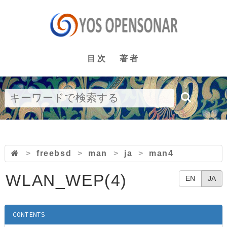
目次
著者
>
freebsd
>
man
>
ja
>
man4
WLAN_WEP(4)
EN
JA
CONTENTS