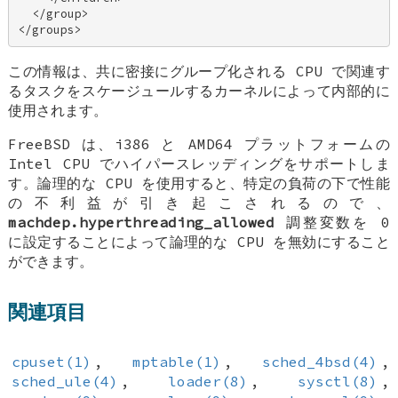
  </group> 

</groups>
この情報は、共に密接にグループ化される CPU で関連す
るタスクをスケージュールするカーネルによって内部的に
使用されます。
FreeBSD
は、i386 と AMD64 プラットフォームの
Intel CPU でハイパースレッディングをサポートしま
す。論理的な CPU を使用すると、特定の負荷の下で性能
の不利益が引き起こされるので、
machdep.hyperthreading_allowed
調整変数を 0
に設定することによって論理的な CPU を無効にすること
ができます。
関連項目
cpuset(1)
,
mptable(1)
,
sched_4bsd(4)
,
sched_ule(4)
,
loader(8)
,
sysctl(8)
,