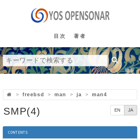
目次
著者
>
freebsd
>
man
>
ja
>
man4
SMP(4)
EN
JA
CONTENTS