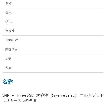
名称
書式
解説
互換性
I386 注
関連項目
歴史
作者
名称
SMP
—
FreeBSD 対称性 (symmetric) マルチプロセ
ッサカーネルの説明