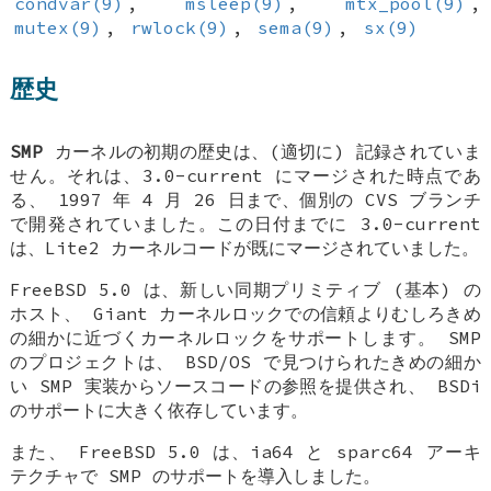
condvar(9)
,
msleep(9)
,
mtx_pool(9)
,
mutex(9)
,
rwlock(9)
,
sema(9)
,
sx(9)
歴史
SMP
カーネルの初期の歴史は、(適切に) 記録されていま
せん。それは、3.0-current にマージされた時点であ
る、 1997 年 4 月 26 日まで、個別の CVS ブランチ
で開発されていました。この日付までに 3.0-current
は、Lite2 カーネルコードが既にマージされていました。
FreeBSD 5.0
は、新しい同期プリミティブ (基本) の
ホスト、 Giant カーネルロックでの信頼よりむしろきめ
の細かに近づくカーネルロックをサポートします。 SMP
のプロジェクトは、
BSD/OS
で見つけられたきめの細か
い SMP 実装からソースコードの参照を提供され、 BSDi
のサポートに大きく依存しています。
また、
FreeBSD 5.0
は、ia64 と sparc64 アーキ
テクチャで SMP のサポートを導入しました。