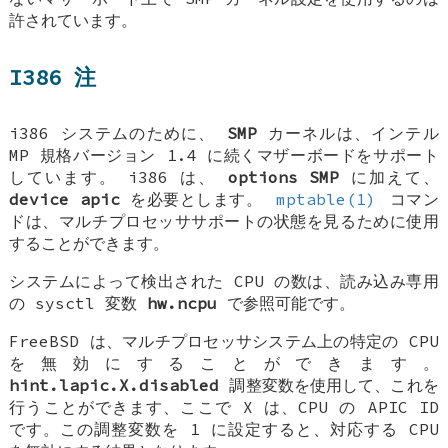
許されています。
I386 注
i386 システムのために、
SMP
カーネルは、インテル
MP 規格バージョン 1.4 に続くマザーボードをサポート
しています。 i386 は、
options SMP
に加えて、
device apic
を必要とします。
mptable(1)
コマン
ドは、マルチプロセッササポートの状態を見るために使用
することができます。
システムによって検出された CPU の数は、読み込み専用
の sysctl 変数
hw.ncpu
で参照可能です。
FreeBSD
は、マルチプロセッサシステム上の特定の CPU
を無効にすることができます。
hint.lapic.X.disabled
調整変数を使用して、これを
行うことができます、ここで X は、CPU の APIC ID
です。この調整変数を 1 に設定すると、対応する CPU