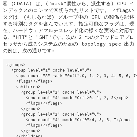
容 (CDATA) は、("mask"属性から、派生する) CPU イ
ンデックスのコンマで区切られたリストです。 <flags>
タグは、(もしあれば) グループ中の CPU の関係を記述
する特別なタグを含んでいます。指定可能なフラグは、現
在、ハードウェアマルチスレッド化の様々な実装に対応す
る、"HTT"と "SMT"です。次の 2 つのクアッドコアプロ
セッサから成るシステムのための topology_spec 出力
の例は、次の通りです:
<groups> 

  <group level="1" cache-level="0"> 

    <cpu count="8" mask="0xff">0, 1, 2, 3, 4, 5, 6, 7<
    <flags></flags> 

    <children> 

      <group level="2" cache-level="0"> 

        <cpu count="4" mask="0xf">0, 1, 2, 3</cpu> 

        <flags></flags> 

      </group> 

      <group level="2" cache-level="0"> 

        <cpu count="4" mask="0xf0">4, 5, 6, 7</cpu> 

        <flags></flags> 

      </group> 

    </children> 
