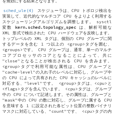
を無効にする結果となります。
sched_ule(4)
スケジューラは、CPU トポロジ検出を
実装して、近代的なマルチコア CPU をよりよく利用する
スケジューリングアルゴリズムを調整します。 sysctl
変数
kern.sched.topology_spec
は、解析可能な
XML 形式で検出された CPU ハードウェアを反映します。
トップレベルの XML タグは、個別の CPU グループに関
するデータを含む 1 つ以上の <group>タグを囲む、
<groups>です。 CPU グループは、通常、単一のマルチ
コアプロセッサのコアとなることによって、共に
"close"となることが検出される CPU を含みます。
<group>タグで利用可能な属性は、CPU グループと
"cache-level"の入れ子のレベルに対応し、グループ中
の CPU によって共有された CPU キャッシュのレベルに
対応する、"level"です。 <group>タグは、<cpu>と
<flags>タグを含んでいます。 <cpu>タグは、グループ
中の CPU について記述します。その属性は、グループと
"mask"中の CPU の数に対応し、グループに属する CPU
を意味する 1 に設定された各ビット位置の整数バイナリ
マスクに対応している、"count"です、 <cpu>タグの内