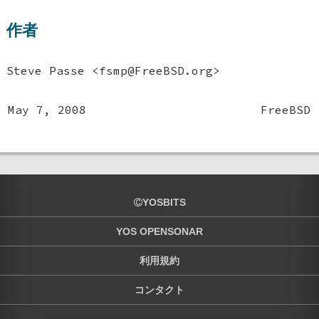
作者
Steve Passe
<fsmp@FreeBSD.org>
May 7, 2008
FreeBSD
YOSBITS
YOS OPENSONAR
利用規約
コンタクト