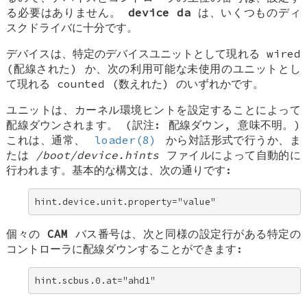
る必要はありません。
device da
は、いくつものディ
スクドライバに十分です。
デバイスは、特定のデバイスユニットとして現れる
wired
(配線された) か、次の利用可能な未使用のユニットとし
て現れる
counted
(数えれた) のいずれかです。
ユニットは、カーネル環境ヒントを設定することによって
配線ダウンされます。 (訳注: 配線ダウン, 意味不明。)
これは、通常、
loader(8)
から対話形式で行うか、ま
たは
/boot/device.hints
ファイルによって自動的に
行われます。基本的な構文は、次の通りです:
hint.device.unit.property="value"
個々の
CAM
バス番号は、次と同様の設定行がある特定の
コントローラに配線ダウンすることができます:
hint.scbus.0.at="ahd1"