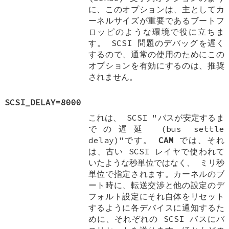
に、このオプションは、主としてカ
ーネルサイズが重要であるブートフ
ロッピのような環境で役に立ちま
す。 SCSI 問題のデバッグを遅く
するので、通常の使用のためにこの
オプションを有効にするのは、推奨
されません。
SCSI_DELAY=8000
これは、 SCSI "バスが安定するま
での遅延 (bus settle
delay)"です。
CAM
では、それ
は、古い SCSI レイヤで使われて
いたような秒単位ではなく、
ミリ秒
単位で指定されます。カーネルのブ
ート時に、転送交渉と他の設定のデ
フォルト設定にそれ自体をリセット
するように各デバイスに通知するた
めに、それぞれの SCSI バスにバ