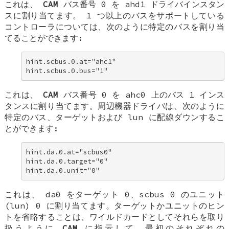
これは、
CAM
バス番号 0 を
ahd1
ドライバインスタン
スに割り当てます。 1 つ以上のバスをサポートしている
コントローラについては、次のように特定のバスを割り当
てることができます:
hint.scbus.0.at="ahc1" 

hint.scbus.0.bus="1"
これは、
CAM
バス番号 0 を
ahc0
上のバス 1 インス
タンスに割り当てます。周辺機器ドライバは、次のように
特定のバス、ターゲットおよび lun に配線ダウンするこ
とができます:
hint.da.0.at="scbus0" 

hint.da.0.target="0" 

hint.da.0.unit="0"
これは、
da0
をターゲット 0、scbus 0 のユニット
(lun) 0 に割り当てます。ターゲットかユニットのヒン
トを省略することは、ワイルドカードとしてそれらを取り
扱うように
CAM
に指示して、最初のそれぞれの