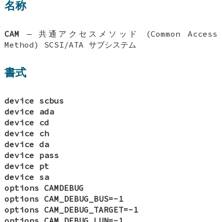
名称
CAM
—
共通アクセスメソッド (Common Access
Method) SCSI/ATA サブシステム
書式
device scbus
device ada
device cd
device ch
device da
device pass
device pt
device sa
options CAMDEBUG
options CAM_DEBUG_BUS=-1
options CAM_DEBUG_TARGET=-1
options CAM_DEBUG_LUN=-1