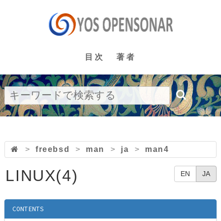
目次
著者
>
freebsd
>
man
>
ja
>
man4
LINUX(4)
EN
JA
CONTENTS