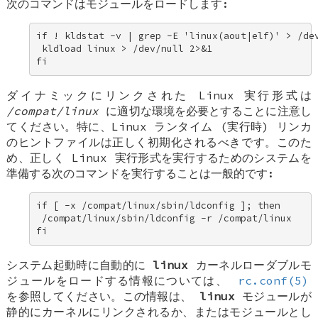
次のコマンドはモジュールをロードします:
if ! kldstat -v | grep -E 'linux(aout|elf)' > /dev
 kldload linux > /dev/null 2>&1 

fi
ダイナミックにリンクされた Linux 実行形式は
/compat/linux
に適切な環境を必要とすることに注意し
てください。特に、Linux ランタイム (実行時) リンカ
のヒントファイルは正しく初期化されるべきです。このた
め、正しく Linux 実行形式を実行するためのシステムを
準備する次のコマンドを実行することは一般的です:
if [ -x /compat/linux/sbin/ldconfig ]; then 

 /compat/linux/sbin/ldconfig -r /compat/linux 

fi
システム起動時に自動的に
linux
カーネルローダブルモ
ジュールをロードする情報については、
rc.conf(5)
を参照してください。この情報は、
linux
モジュールが
静的にカーネルにリンクされるか、またはモジュールとし