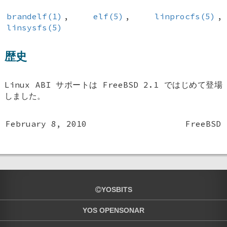
brandelf(1)
,
elf(5)
,
linprocfs(5)
,
linsysfs(5)
歴史
Linux ABI サポートは
FreeBSD 2.1
ではじめて登場
しました。
February 8, 2010
FreeBSD
YOSBITS
YOS OPENSONAR