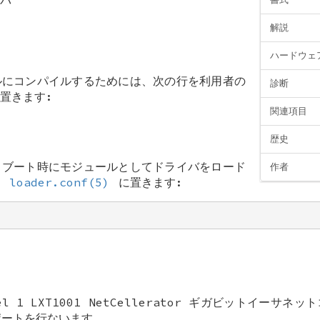
解説
ハードウェ
ルにコンパイルするためには、次の行を利用者の
診断
置きます:
関連項目
歴史
、ブート時にモジュールとしてドライバをロード
作者
を
loader.conf(5)
に置きます:
"
l 1 LXT1001 NetCellerator ギガビットイーサ
ポートを行ないます。