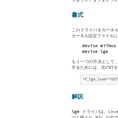
書式
このドライバをカーネ
カーネル設定ファイルに
device miibus
device lge
もう一つの方法として
するためには、次の行
if_lge_load="YES
解説
lge
ドライバは、Leve
づく様々な NIC のサ