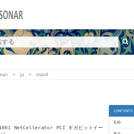
man
>
ja
>
man4
CONTENTS
名称
T1001 NetCellerator PCI ギガビットイー
バ
書式