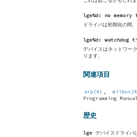
これは起こるかもしれま
lge%d: no memory 
ドライバは初期化の間、
lge%d: watchdog t
デバイスはネットワーク
ります。
関連項目
arp(4)
,
miibus(
Programming Manua
歴史
lge
デバイスドライバ