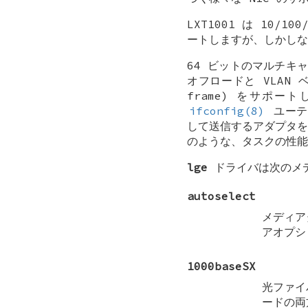
LXT1001 は 10/
ートしますが、しかしな
64 ビットのマルチキャ
オフロードと VLAN
frame) をサポ
ifconfig(8)
ユーティ
して送信するアダプタを
のような、タスクの性能
lge
ドライバは次のメデ
autoselect
メディア
アオプシ
1000baseSX
光ファイ
ードの両