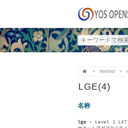
>
freebsd
>
LGE(4)
名称
lge
—
Level 1 LX
サネットアダプタドライ