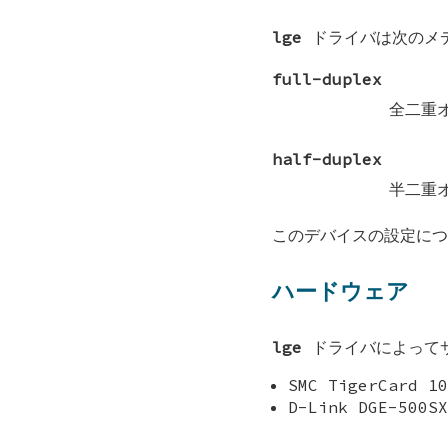
lge
ドライバは次のメデ
full-duplex
全二重
half-duplex
半二重
このデバイスの設定に
ハードウェア
lge
ドライバによってサ
SMC TigerCard 10
D-Link DGE-500SX