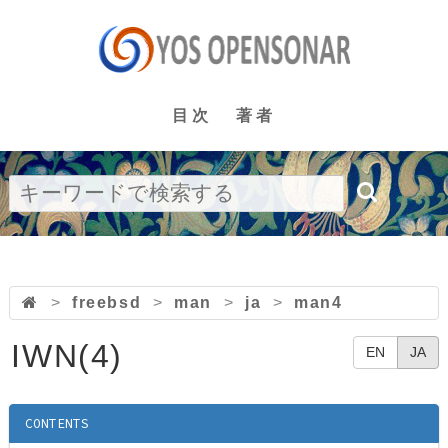
目次
著者
>
freebsd
>
man
>
ja
>
man4
IWN(4)
EN
JA
CONTENTS