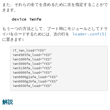
また、それらの全てを含めるために次を指定することがで
きます。
device iwnfw
もう一つの方法として、ブート時にモジュールとしてドラ
イバをロードするためには、次の行を
loader.conf(5)
に置きます:
if_iwn_load="YES" 

iwn4965fw_load="YES" 

iwn1000fw_load="YES" 

iwn5000fw_load="YES" 

iwn5150fw_load="YES" 

iwn6000fw_load="YES" 

iwn6000g2afw_load="YES" 

iwn6000g2bfw_load="YES" 

iwn6050fw_load="YES"
解説