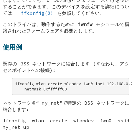
することができます。このデバイスを設定する詳細につい
ては、
ifconfig(8)
を参照してください。
このドライバは、動作するために
iwnfw
モジュールで構
築されれたファームウェアを必要とします。
使用例
既存の BSS ネットワークに結合します (すなわち、アク
セスポイントへの接続):
ifconfig wlan create wlandev iwn0 inet 192.168.0.2
    netmask 0xffffff00
ネットワーク名“
my_net
”で特定の BSS ネットワークに
結合します:
ifconfig wlan create wlandev iwn0 ssid
my_net up