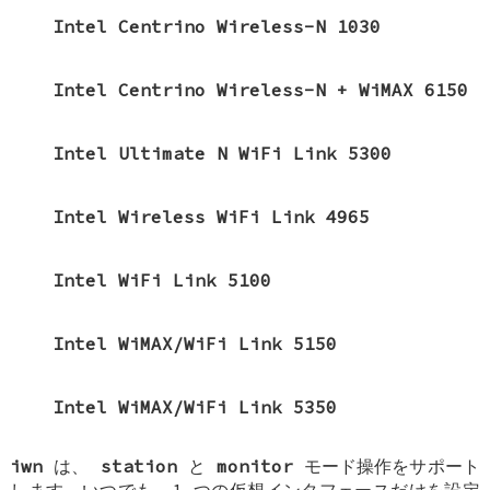
Intel Centrino Wireless-N 1030
Intel Centrino Wireless-N + WiMAX 6150
Intel Ultimate N WiFi Link 5300
Intel Wireless WiFi Link 4965
Intel WiFi Link 5100
Intel WiMAX/WiFi Link 5150
Intel WiMAX/WiFi Link 5350
iwn
は、
station
と
monitor
モード操作をサポート
します。いつでも、1 つの仮想インタフェースだけを設定