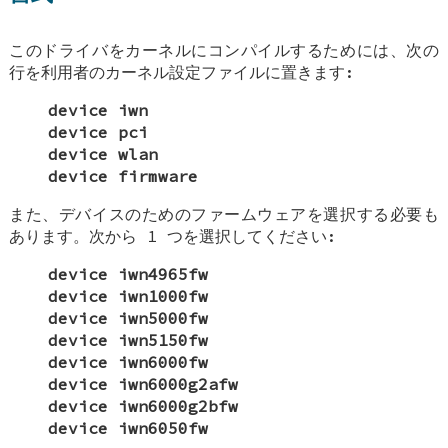
このドライバをカーネルにコンパイルするためには、次の
行を利用者のカーネル設定ファイルに置きます:
device iwn
device pci
device wlan
device firmware
また、デバイスのためのファームウェアを選択する必要も
あります。次から 1 つを選択してください:
device iwn4965fw
device iwn1000fw
device iwn5000fw
device iwn5150fw
device iwn6000fw
device iwn6000g2afw
device iwn6000g2bfw
device iwn6050fw