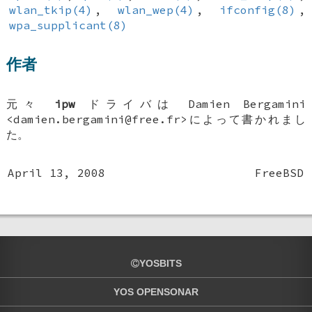
wlan_tkip(4)
,
wlan_wep(4)
,
ifconfig(8)
,
wpa_supplicant(8)
作者
元々
ipw
ドライバは
Damien Bergamini
<damien.bergamini@free.fr>によって書かれまし
た。
April 13, 2008
FreeBSD
YOSBITS
YOS OPENSONAR