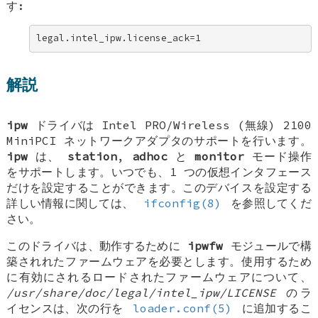
す:
legal.intel_ipw.license_ack=1
解説
ipw
ドライバは Intel PRO/Wireless (無線) 2100
MiniPCI ネットワークアダプタのサポートを行います。
ipw
は、
station
,
adhoc
と
monitor
モード操作
をサポートします。いつでも、1 つの仮想インタフェース
だけを設定することができます。このデバイスを設定する
詳しい情報に関しては、
ifconfig(8)
を参照してくだ
さい。
このドライバは、動作するために
ipwfw
モジュールで構
築されれたファームウェアを必要とします。使用するため
に有効にされるロードされたファームウェアについて、
/usr/share/doc/legal/intel_ipw/LICENSE
のラ
イセンスは、次の行を
loader.conf(5)
に追加するこ