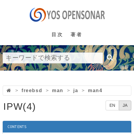
目次
著者
>
freebsd
>
man
>
ja
>
man4
IPW(4)
EN
JA
CONTENTS