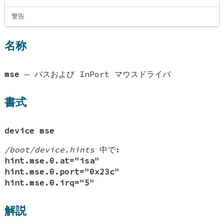
警告
名称
mse
—
バスおよび InPort マウスドライバ
書式
device mse
/boot/device.hints
中で:
hint.mse.0.at="isa"
hint.mse.0.port="0x23c"
hint.mse.0.irq="5"
解説