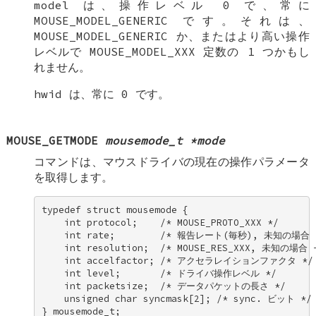
model
は、操作レベル 0 で、常に
MOUSE_MODEL_GENERIC
です。それは、
MOUSE_MODEL_GENERIC
か、またはより高い操作
レベルで
MOUSE_MODEL_XXX
定数の 1 つかもし
れません。
hwid
は、常に 0 です。
MOUSE_GETMODE
mousemode_t *mode
コマンドは、マウスドライバの現在の操作パラメータ
を取得します。
typedef struct mousemode { 

    int protocol;    /* MOUSE_PROTO_XXX */ 

    int rate;        /* 報告レート(毎秒), 未知の場合 -
    int resolution;  /* MOUSE_RES_XXX, 未知の場合 -
    int accelfactor; /* アクセラレイションファクタ */ 
    int level;       /* ドライバ操作レベル */ 

    int packetsize;  /* データパケットの長さ */ 

    unsigned char syncmask[2]; /* sync. ビット */ 
} mousemode_t;