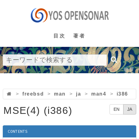
目次
著者
>
freebsd
>
man
>
ja
>
man4
>
i386
MSE(4) (i386)
EN
JA
CONTENTS