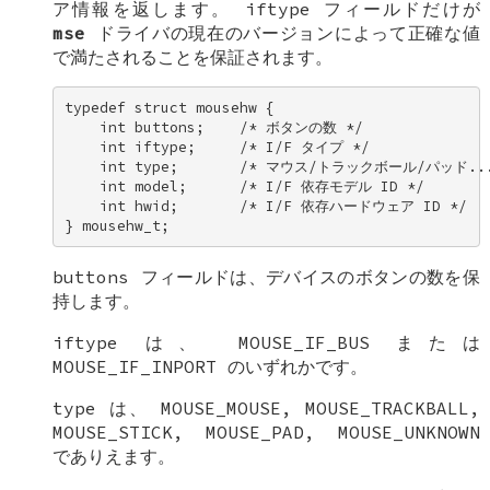
ア情報を返します。
iftype
フィールドだけが
mse
ドライバの現在のバージョンによって正確な値
で満たされることを保証されます。
typedef struct mousehw { 

    int buttons;    /* ボタンの数 */ 

    int iftype;     /* I/F タイプ */ 

    int type;       /* マウス/トラックボール/パッド... 
    int model;      /* I/F 依存モデル ID */ 

    int hwid;       /* I/F 依存ハードウェア ID */ 

} mousehw_t;
buttons
フィールドは、デバイスのボタンの数を保
持します。
iftype
は、
MOUSE_IF_BUS
または
MOUSE_IF_INPORT
のいずれかです。
type
は、
MOUSE_MOUSE
,
MOUSE_TRACKBALL
,
MOUSE_STICK
,
MOUSE_PAD
,
MOUSE_UNKNOWN
でありえます。